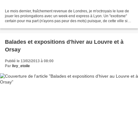
Le mois dernier, fraîchement revenue de Londres, je m'octroyais le luxe de
jouer les prolongations avec un week-end express à Lyon. Un "exotisme"
certain pour ma part (n'ayons pas peur des mots) puisque, de cette ville si
souvent traversée, je n'avais...
Balades et expositions d'hiver au Louvre et à
Orsay
Publié le 13/02/2013 à 08:00
Par
livy_etoile