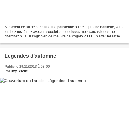
Si d'aventure au détour d'une rue parisienne ou de la proche banlieue, vous
tombez nez à nez avec un squelette et quelques mots sarcastiques, ne
cherchez plus ! Il s'agit bien de l'oeuvre de Mygalo 2000. En effet, tel est le
pseudonyme de ce street artist...
Légendes d'automne
Publié le 29/11/2013 à 08:00
Par
livy_etoile