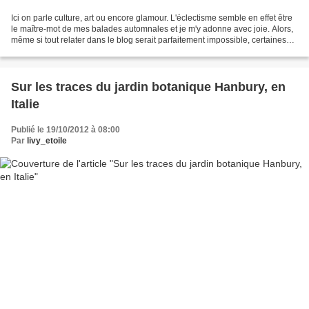
Ici on parle culture, art ou encore glamour. L'éclectisme semble en effet être
le maître-mot de mes balades automnales et je m'y adonne avec joie. Alors,
même si tout relater dans le blog serait parfaitement impossible, certaines
sorties, certains instants,...
Sur les traces du jardin botanique Hanbury, en
Italie
Publié le 19/10/2012 à 08:00
Par
livy_etoile