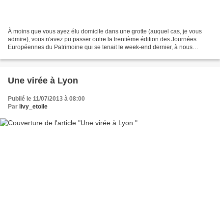
À moins que vous ayez élu domicile dans une grotte (auquel cas, je vous
admire), vous n'avez pu passer outre la trentième édition des Journées
Européennes du Patrimoine qui se tenait le week-end dernier, à nous
présenter avec bonheur ses maintes curiosités....
Une virée à Lyon
Publié le 11/07/2013 à 08:00
Par
livy_etoile