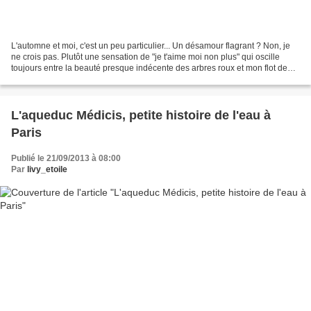
L'automne et moi, c'est un peu particulier... Un désamour flagrant ? Non, je
ne crois pas. Plutôt une sensation de "je t'aime moi non plus" qui oscille
toujours entre la beauté presque indécente des arbres roux et mon flot de
pensées que la mélancolie...
L'aqueduc Médicis, petite histoire de l'eau à
Paris
Publié le 21/09/2013 à 08:00
Par
livy_etoile