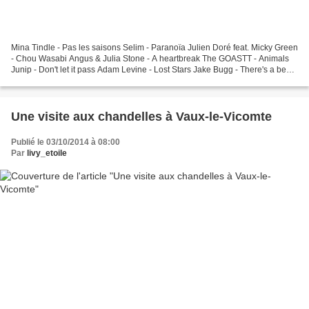
Mina Tindle - Pas les saisons Selim - Paranoïa Julien Doré feat. Micky Green
- Chou Wasabi Angus & Julia Stone - A heartbreak The GOASTT - Animals
Junip - Don't let it pass Adam Levine - Lost Stars Jake Bugg - There's a beast
ans we all feed it Alt-J...
Une visite aux chandelles à Vaux-le-Vicomte
Publié le 03/10/2014 à 08:00
Par
livy_etoile