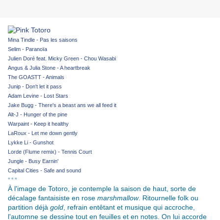
Mina Tindle - Pas les saisons
Selim - Paranoïa
Julien Doré feat. Micky Green - Chou Wasabi
Angus & Julia Stone - A heartbreak
The GOASTT - Animals
Junip - Don't let it pass
Adam Levine - Lost Stars
Jake Bugg - There's a beast ans we all feed it
Alt-J - Hunger of the pine
Warpaint - Keep it healthy
LaRoux - Let me down gently
Lykke Li - Gunshot
Lorde (Flume remix) - Tennis Court
Jungle - Busy Earnin'
Capital Cities - Safe and sound
° ° °
À l'image de Totoro, j
e contemple la saison de haut, sorte de
décalage fantaisiste en rose
marshmallow
. Ritournelle folk ou
partition déjà
gold
, refrain entêtant et musique qui accroche,
l'automne se dessine tout en feuilles et en notes. On lui accorde