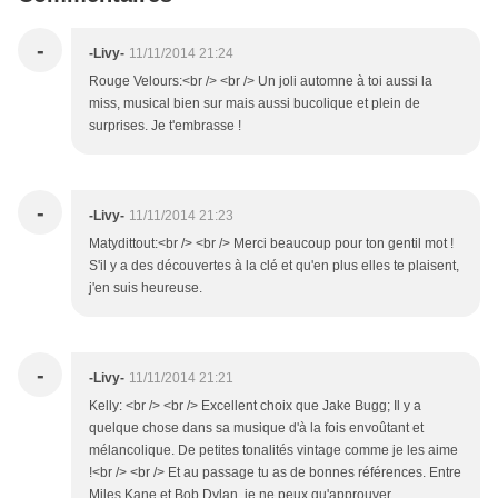
-
-Livy-
11/11/2014 21:24
Rouge Velours:<br /> <br /> Un joli automne à toi aussi la
miss, musical bien sur mais aussi bucolique et plein de
surprises. Je t'embrasse !
-
-Livy-
11/11/2014 21:23
Matydittout:<br /> <br /> Merci beaucoup pour ton gentil mot !
S'il y a des découvertes à la clé et qu'en plus elles te plaisent,
j'en suis heureuse.
-
-Livy-
11/11/2014 21:21
Kelly: <br /> <br /> Excellent choix que Jake Bugg; Il y a
quelque chose dans sa musique d'à la fois envoûtant et
mélancolique. De petites tonalités vintage comme je les aime
!<br /> <br /> Et au passage tu as de bonnes références. Entre
Miles Kane et Bob Dylan, je ne peux qu'approuver.