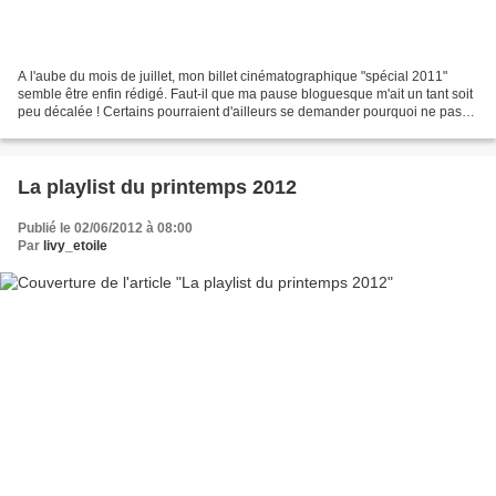
A l'aube du mois de juillet, mon billet cinématographique "spécial 2011"
semble être enfin rédigé. Faut-il que ma pause bloguesque m'ait un tant soit
peu décalée ! Certains pourraient d'ailleurs se demander pourquoi ne pas
tout simplement l'oublier aux...
La playlist du printemps 2012
Publié le 02/06/2012 à 08:00
Par
livy_etoile