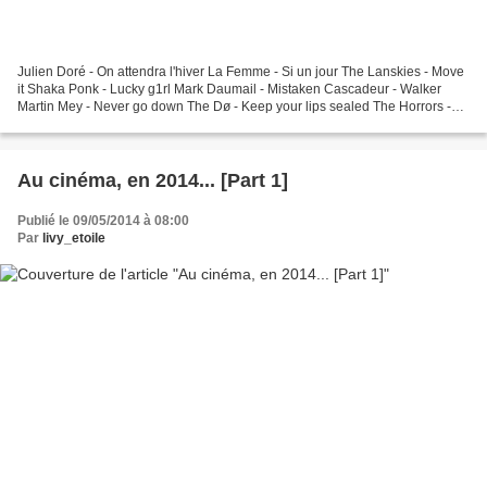
Julien Doré - On attendra l'hiver La Femme - Si un jour The Lanskies - Move
it Shaka Ponk - Lucky g1rl Mark Daumail - Mistaken Cascadeur - Walker
Martin Mey - Never go down The Dø - Keep your lips sealed The Horrors -
So now you know The XX - Angels (remix)...
Au cinéma, en 2014... [Part 1]
Publié le 09/05/2014 à 08:00
Par
livy_etoile