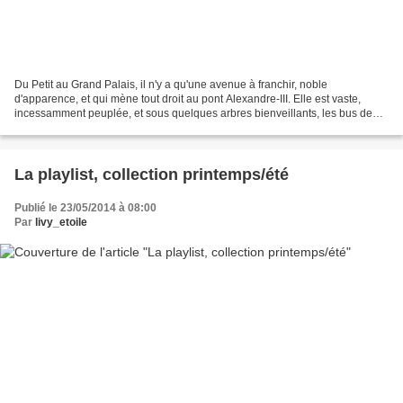
Du Petit au Grand Palais, il n'y a qu'une avenue à franchir, noble
d'apparence, et qui mène tout droit au pont Alexandre-III. Elle est vaste,
incessamment peuplée, et sous quelques arbres bienveillants, les bus de
touristes y cavalent autant que l'autochtone...
La playlist, collection printemps/été
Publié le 23/05/2014 à 08:00
Par
livy_etoile