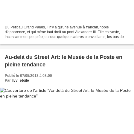
Du Petit au Grand Palais, il n'y a qu'une avenue à franchir, noble
d'apparence, et qui mène tout droit au pont Alexandre-III. Elle est vaste,
incessamment peuplée, et sous quelques arbres bienveillants, les bus de
touristes y cavalent autant que l'autochtone...
Au-delà du Street Art: le Musée de la Poste en
pleine tendance
Publié le 07/05/2013 à 08:00
Par
livy_etoile