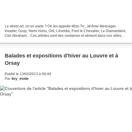
Le street art, on en parle ? On les appelle Miss-Tic, Jérôme Mesnager,
Invader, Gzup, Nemi Huhu, Oré, Lilsoldia, Fred le Chevalier, Le Diamantaire,
Clet Abraham... Ces artistes sont des centaines et sèment dans nos villes
une invasion bienvenue, à l'image...
Balades et expositions d'hiver au Louvre et à
Orsay
Publié le 13/02/2013 à 08:00
Par
livy_etoile