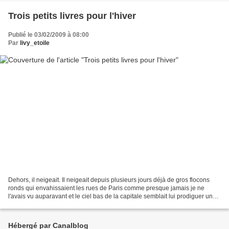
Trois petits livres pour l'hiver
Publié le 03/02/2009 à 08:00
Par
livy_etoile
Dehors, il neigeait. Il neigeait depuis plusieurs jours déjà de gros flocons
ronds qui envahissaient les rues de Paris comme presque jamais je ne
l'avais vu auparavant et le ciel bas de la capitale semblait lui prodiguer une
nuit éternelle.Le sol revêtait...
Hébergé par Canalblog