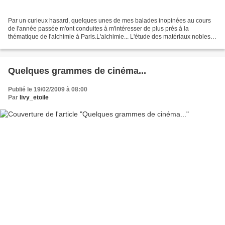
Par un curieux hasard, quelques unes de mes balades inopinées au cours
de l'année passée m'ont conduites à m'intéresser de plus près à la
thématique de l'alchimie à Paris.L'alchimie... L'étude des matériaux nobles,
leur transformation, la pierre philosophale,...
Quelques grammes de cinéma...
Publié le 19/02/2009 à 08:00
Par
livy_etoile