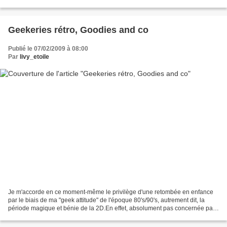
Ulysses Just Jack - Writer's block Ben...
Geekeries rétro, Goodies and co
Publié le 07/02/2009 à 08:00
Par
livy_etoile
Je m'accorde en ce moment-même le privilège d'une retombée en enfance
par le biais de ma "geek attitude" de l'époque 80's/90's, autrement dit, la
période magique et bénie de la 2D.En effet, absolument pas concernée par
la pseudo guéguerre Playstation...