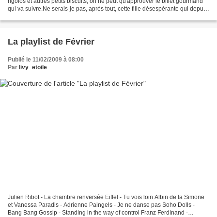
rigolos et autres petits biscuits, on ne peut qu'approuver le billet gourmand
qui va suivre.Ne serais-je pas, après tout, cette fille désespérante qui depuis
des années s'amuse à...
La playlist de Février
Publié le 11/02/2009 à 08:00
Par
livy_etoile
Julien Ribot - La chambre renversée Eiffel - Tu vois loin Albin de la Simone
et Vanessa Paradis - Adrienne Paingels - Je ne danse pas Soho Dolls -
Bang Bang Gossip - Standing in the way of control Franz Ferdinand -