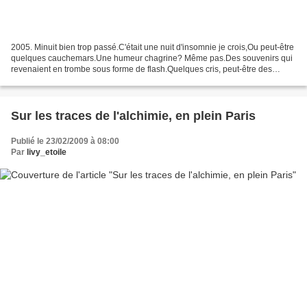
2005. Minuit bien trop passé.C'était une nuit d'insomnie je crois,Ou peut-être
quelques cauchemars.Une humeur chagrine? Même pas.Des souvenirs qui
revenaient en trombe sous forme de flash.Quelques cris, peut-être des
rires,Je ne sais plus bien.Il y avait...
Sur les traces de l'alchimie, en plein Paris
Publié le 23/02/2009 à 08:00
Par
livy_etoile