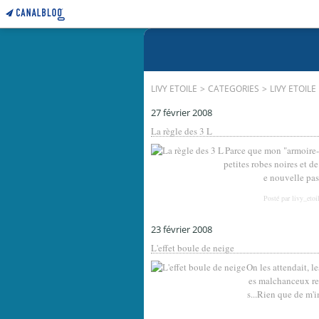
LIVY ETOILE
>
CATEGORIES
>
LIVY ETOILE
27 février 2008
La règle des 3 L
Parce que mon "armoire-d
petites robes noires et de
e nouvelle pass
Posté par livy_etoi
23 février 2008
L'effet boule de neige
On les attendait, l
es malchanceux res
s...Rien que de m'i