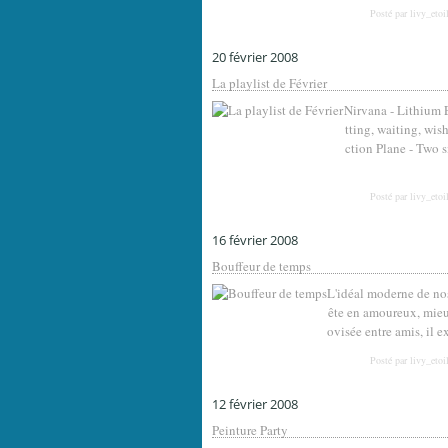
Posté par livy_etoi
20 février 2008
La playlist de Février
Nirvana - Lithium E
tting, waiting, wi
ction Plane - Two 
Posté par livy_etoi
16 février 2008
Bouffeur de temps
L'idéal moderne de nos
ête en amoureux, mieux
ovisée entre amis, il e
Posté par livy_etoi
12 février 2008
Peinture Party