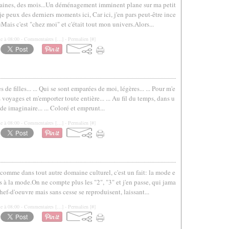
emaines, des mois...Un déménagement imminent plane sur ma petit
 je peux des derniers moments ici, Car ici, j'en pars peut-être ince
ais c'est "chez moi" et c'était tout mon univers.Alors...
le à 08:00 -
Commentaires [
…
]
- Permalien [
#
]
s de filles... ... Qui se sont emparées de moi, légères... ... Pour m'e
s voyages et m'emporter toute entière... ... Au fil du temps, dans u
e imaginaire... ... Coloré et emprunt...
le à 08:00 -
Commentaires [
…
]
- Permalien [
#
]
 comme dans tout autre domaine culturel, c'est un fait: la mode e
es à la mode.On ne compte plus les "2", "3" et j'en passe, qui jama
chef-d'oeuvre mais sans cesse se reproduisent, laissant...
le à 08:00 -
Commentaires [
…
]
- Permalien [
#
]