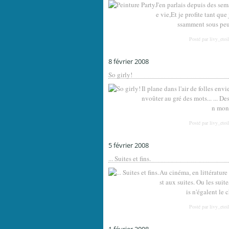
J'en parlais depuis des s
e vie,Et je profite tant que
ssamment sous peuM
Posté par livy_etoi
8 février 2008
So girly!
Il plane dans l'air de folles envie
nvoûter au gré des mots... ... De
n mond
Posté par livy_etoi
5 février 2008
... Suites et fins.
Au cinéma, en littérature
st aux suites. Ou les suit
is n'égalent le 
Posté par livy_etoi