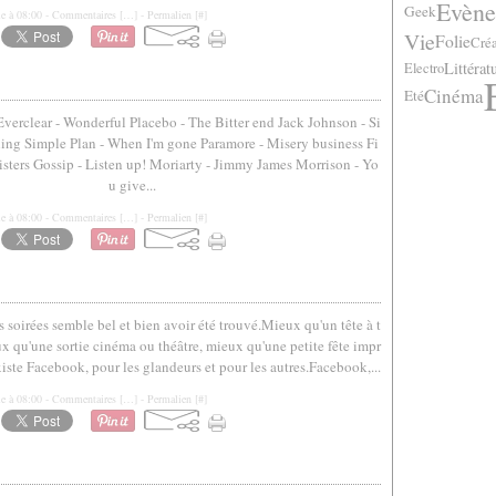
Evène
Geek
le à 08:00 -
Commentaires [
…
]
- Permalien [
#
]
Vie
Folie
Créa
Littérat
Electro
Cinéma
Eté
verclear - Wonderful Placebo - The Bitter end Jack Johnson - Si
shing Simple Plan - When I'm gone Paramore - Misery business Fi
sisters Gossip - Listen up! Moriarty - Jimmy James Morrison - Yo
u give...
le à 08:00 -
Commentaires [
…
]
- Permalien [
#
]
 soirées semble bel et bien avoir été trouvé.Mieux qu'un tête à t
 qu'une sortie cinéma ou théâtre, mieux qu'une petite fête impr
xiste Facebook, pour les glandeurs et pour les autres.Facebook,...
le à 08:00 -
Commentaires [
…
]
- Permalien [
#
]