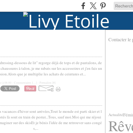
Contacter le 
ressing-dessous de lit" regorge déjà de tops et de pantalons, de
 chaussures à talon, je me rabats sur les accessoires et j'en fais un
ion.Alors que je multiplie les achats de ceintures et...
le à 08:00 -
Commentaires [
…
]
- Permalien [
#
]
es vacances d'hiver sont arrivées,Tout le monde est parti skier et l
Fémi
Actualité
tés là sont en train de pester...Tous, sauf moi.Moi qui me réjoui
Rêv
maginer sur des skisEt je bénis l'idée de me retrouver sans congé
s,...