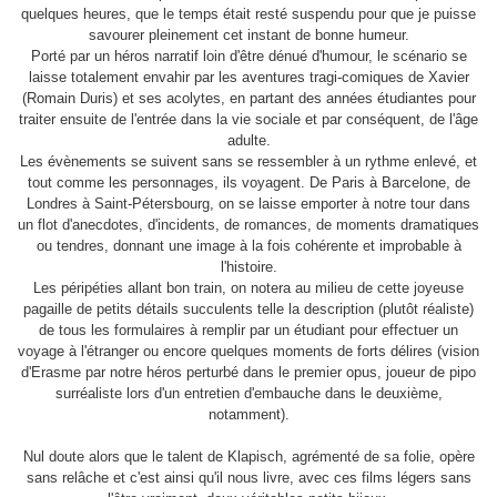
quelques heures, que le temps était resté suspendu pour que je puisse
savourer pleinement cet instant de bonne humeur.
Porté par un héros narratif loin d'être dénué d'humour, le scénario se
laisse totalement envahir par les aventures tragi-comiques de Xavier
(Romain Duris) et ses acolytes, en partant des années étudiantes pour
traiter ensuite de l'entrée dans la vie sociale et par conséquent, de l'âge
adulte.
Les évènements se suivent sans se ressembler à un rythme enlevé, et
tout comme les personnages, ils voyagent. De Paris à Barcelone, de
Londres à Saint-Pétersbourg, on se laisse emporter à notre tour dans
un flot d'anecdotes, d'incidents, de romances, de moments dramatiques
ou tendres, donnant une image à la fois cohérente et improbable à
l'histoire.
Les péripéties allant bon train, on notera au milieu de cette joyeuse
pagaille de petits détails succulents telle la description (plutôt réaliste)
de tous les formulaires à remplir par un étudiant pour effectuer un
voyage à l'étranger ou encore quelques moments de forts délires (vision
d'Erasme par notre héros perturbé dans le premier opus, joueur de pipo
surréaliste lors d'un entretien d'embauche dans le deuxième,
notamment).
Nul doute alors que le talent de Klapisch, agrémenté de sa folie, opère
sans relâche et c'est ainsi qu'il nous livre, avec ces films légers sans