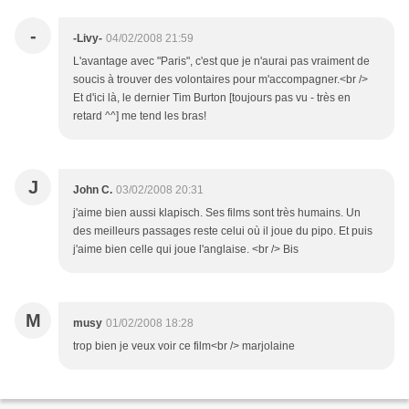
-
-Livy-
04/02/2008 21:59
L'avantage avec "Paris", c'est que je n'aurai pas vraiment de
soucis à trouver des volontaires pour m'accompagner.<br />
Et d'ici là, le dernier Tim Burton [toujours pas vu - très en
retard ^^] me tend les bras!
J
John C.
03/02/2008 20:31
j'aime bien aussi klapisch. Ses films sont très humains. Un
des meilleurs passages reste celui où il joue du pipo. Et puis
j'aime bien celle qui joue l'anglaise. <br /> Bis
M
musy
01/02/2008 18:28
trop bien je veux voir ce film<br /> marjolaine