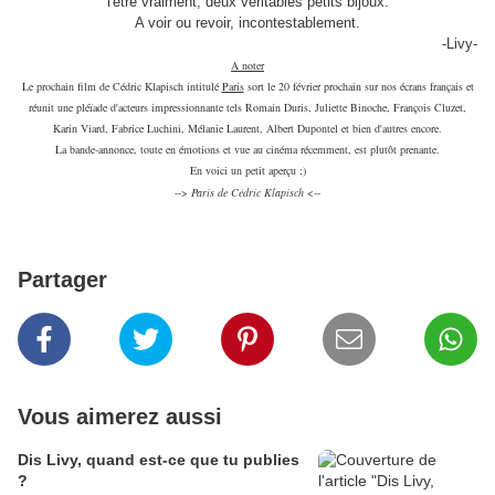
l'être vraiment, deux véritables petits bijoux.
A voir ou revoir, incontestablement.
-Livy-
A noter
Le prochain film de Cédric Klapisch intitulé
Paris
sort le 20 février prochain sur nos écrans français et
réunit une pléïade d'acteurs impressionnante tels Romain Duris, Juliette Binoche, François Cluzet,
Karin Viard, Fabrice Luchini, Mélanie Laurent, Albert Dupontel et bien d'autres encore.
La bande-annonce, toute en émotions et vue au cinéma récemment, est plutôt prenante.
En voici un petit aperçu ;)
-->
Paris de Cédric Klapisch
<--
Partager
Vous aimerez aussi
Dis Livy, quand est-ce que tu publies
?