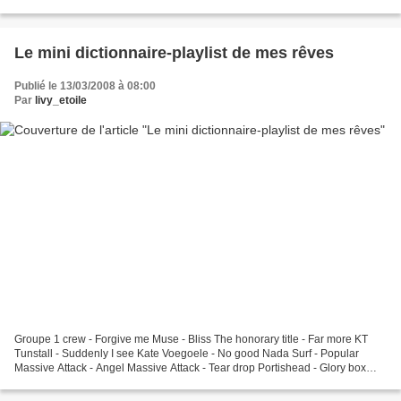
certain.Les films vus sont tous des moments...
Le mini dictionnaire-playlist de mes rêves
Publié le 13/03/2008 à 08:00
Par
livy_etoile
Groupe 1 crew - Forgive me Muse - Bliss The honorary title - Far more KT
Tunstall - Suddenly I see Kate Voegoele - No good Nada Surf - Popular
Massive Attack - Angel Massive Attack - Tear drop Portishead - Glory box
Morcheeba - Otherwise Yael Naim - Toxic...