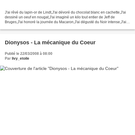
J'ai rêvé du lapin-or de Lindt,J'ai dévoré du chocolat blanc en cachette,J'ai
dessiné un oeuf en nougat,J'ai imaginé un kilo tout entier de Jeff de
Bruges,J'ai honoré la journée du Macaron,J'ai dégusté du Noir intense,J'ai
pensé à la promo du Monop' sur...
Dionysos - La mécanique du Coeur
Publié le 22/03/2008 à 08:00
Par
livy_etoile