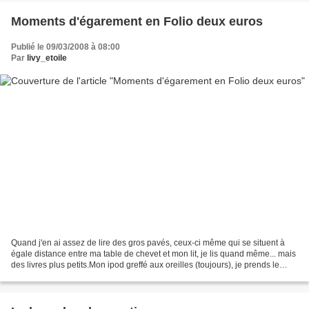
Moments d'égarement en Folio deux euros
Publié le 09/03/2008 à 08:00
Par
livy_etoile
Quand j'en ai assez de lire des gros pavés, ceux-ci même qui se situent à
égale distance entre ma table de chevet et mon lit, je lis quand même... mais
des livres plus petits.Mon ipod greffé aux oreilles (toujours), je prends le
temps de savourer quelques...