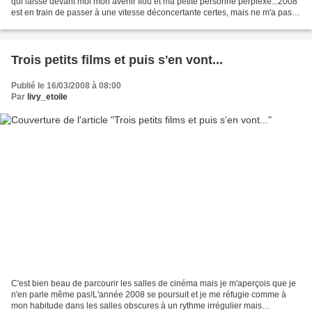
qui laisse devant moi mon avenir flou et ma petite personne perplexe...2008
est en train de passer à une vitesse déconcertante certes, mais ne m'a pas
apporté pour l'instant...
Trois petits films et puis s'en vont...
Publié le 16/03/2008 à 08:00
Par
livy_etoile
C'est bien beau de parcourir les salles de cinéma mais je m'aperçois que je
n'en parle même pas!L'année 2008 se poursuit et je me réfugie comme à
mon habitude dans les salles obscures à un rythme irrégulier mais