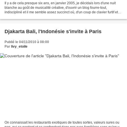
Il y a de cela presque six ans, en janvier 2005, je décidais lors d'une nuit
blanche au goût de musicalité créative, d'ouvrir un blog fourre-tout,
indiscipliné et il me semble assez succinct où, d'un coup de clavier furtif et
aléatoire, j'enchaînais d'improbables...
Djakarta Bali, l'Indonésie s'invite à Paris
Publié le 04/11/2010 à 08:00
Par
livy_etoile
On connaissait les restaurants exotiques de toutes sortes, valeurs sures ou
non, qui se perdent et se confondent dans nos rues familières sans qu'on y