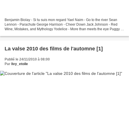
Benjamin Biolay - Si tu suis mon regard Yael Naim - Go to the river Sean
Lennon - Parachute George Harrison - Cheer Down Jack Johnson - Red
Wine, Mistakes, and Mythology Yodelice - More than meets the eye Puggy -
When you know Jamie Lidell - Little bit...
La valse 2010 des films de l'automne [1]
Publié le 24/11/2010 à 08:00
Par
livy_etoile