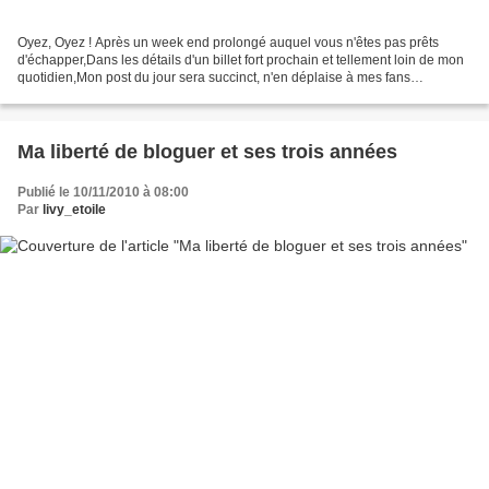
Oyez, Oyez ! Après un week end prolongé auquel vous n'êtes pas prêts
d'échapper,Dans les détails d'un billet fort prochain et tellement loin de mon
quotidien,Mon post du jour sera succinct, n'en déplaise à mes fans
proustiens ;) Mais pour toutefois tenir...
Ma liberté de bloguer et ses trois années
Publié le 10/11/2010 à 08:00
Par
livy_etoile