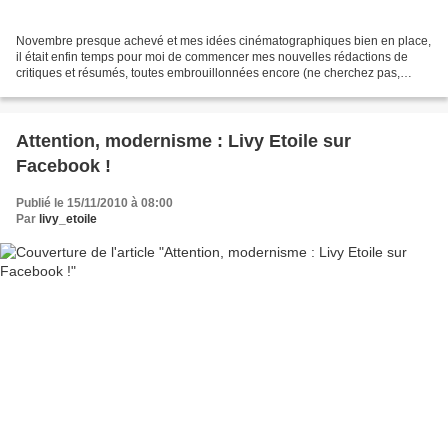
Novembre presque achevé et mes idées cinématographiques bien en place,
il était enfin temps pour moi de commencer mes nouvelles rédactions de
critiques et résumés, toutes embrouillonnées encore (ne cherchez pas,
j'invente des mots) mais aucunement oubliées....
Attention, modernisme : Livy Etoile sur
Facebook !
Publié le 15/11/2010 à 08:00
Par
livy_etoile