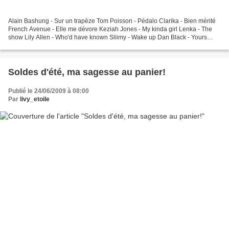
Alain Bashung - Sur un trapèze Tom Poisson - Pédalo Clarika - Bien mérité
French Avenue - Elle me dévore Keziah Jones - My kinda girl Lenka - The
show Lily Allen - Who'd have known Sliimy - Wake up Dan Black - Yours
Pony Pony Run Run - Hey you Shaka Ponk...
Soldes d'été, ma sagesse au panier!
Publié le 24/06/2009 à 08:00
Par
livy_etoile