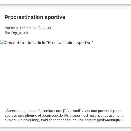
bon goût du temps...
Procrastination sportive
Publié le 15/06/2009 à 08:00
Par
livy_etoile
. Après un automne très tonique que j'ai accueilli avec une grande rigueur
sportive quotidienne et beaucoup de Wii fit aussi, est malencontreusement
survenu un hiver long, froid et par conséquent, hautement gastronomique
(on se console comme on peut me...