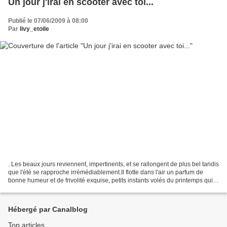
Un jour j'irai en scooter avec toi...
Publié le 07/06/2009 à 08:00
Par
livy_etoile
. Les beaux jours reviennent, impertinents, et se rallongent de plus bel tandis
que l'été se rapproche irrémédiablement.Il flotte dans l'air un parfum de
bonne humeur et de frivolité exquise, petits instants volés du printemps qui
s'évapore, et je n'ai...
Hébergé par Canalblog
Top articles