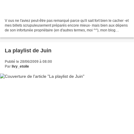
V ous ne l'aviez peut-être pas remarqué parce qu'il sait fort bien le cacher -et
mes billets scrupuleusement préparés encore mieux- mais bien aux dépens
de son infortunée propriétaire (en d'autres termes, moi ^^), mon blog
effectuaient ces quelques derniers...
La playlist de Juin
Publié le 28/06/2009 à 08:00
Par
livy_etoile