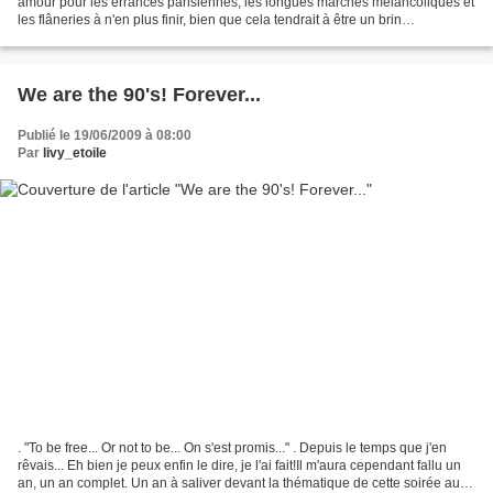
amour pour les errances parisiennes, les longues marches mélancoliques et
les flâneries à n'en plus finir, bien que cela tendrait à être un brin
contradictoire avec l'un de mes...
We are the 90's! Forever...
Publié le 19/06/2009 à 08:00
Par
livy_etoile
. "To be free... Or not to be... On s'est promis..." . Depuis le temps que j'en
rêvais... Eh bien je peux enfin le dire, je l'ai fait!Il m'aura cependant fallu un
an, un an complet. Un an à saliver devant la thématique de cette soirée au