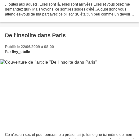
. Toutes aux aguets, Elles sont là, elles sont arrivées!Elles et vous osez me
demandez qui? Mais voyons, ce sont les soldes d'été...A quoi donc vous
attendiez-vous de ma part avec ce billet? ;)C'était un peu comme un devoir
de vous le rappeler, Parce...
De l'insolite dans Paris
Publié le 22/06/2009 à 08:00
Par
livy_etoile
Ce n'est un secret pour personne à présent si je témoigne ici-même de mon