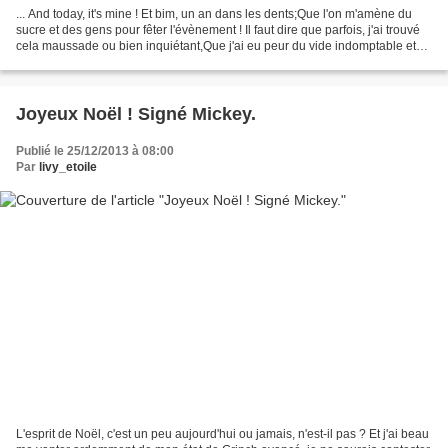
... And today, it's mine ! Et bim, un an dans les dents;Que l'on m'amène du
sucre et des gens pour fêter l'évènement ! Il faut dire que parfois, j'ai trouvé
cela maussade ou bien inquiétant,Que j'ai eu peur du vide indomptable et
de la fuite du temps....
Joyeux Noël ! Signé Mickey.
Publié le 25/12/2013 à 08:00
Par
livy_etoile
L'esprit de Noël, c'est un peu aujourd'hui ou jamais, n'est-il pas ? Et j'ai beau