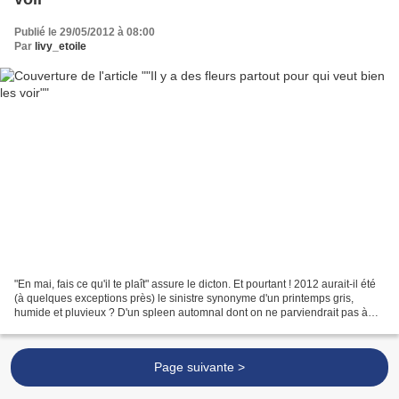
Publié le 29/05/2012 à 08:00
Par
livy_etoile
"En mai, fais ce qu'il te plaît" assure le dicton. Et pourtant ! 2012 aurait-il été
(à quelques exceptions près) le sinistre synonyme d'un printemps gris,
humide et pluvieux ? D'un spleen automnal dont on ne parviendrait pas à
s'extirper ? D'une humeur...
Page suivante >