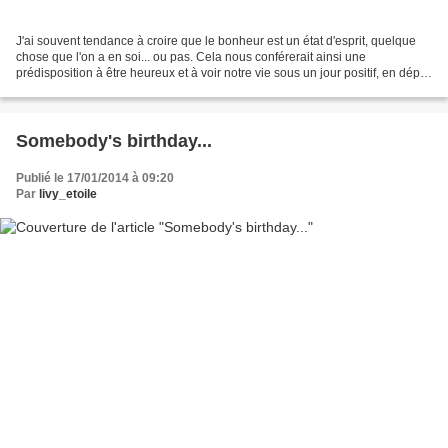
J'ai souvent tendance à croire que le bonheur est un état d'esprit, quelque
chose que l'on a en soi... ou pas. Cela nous conférerait ainsi une
prédisposition à être heureux et à voir notre vie sous un jour positif, en dépit
des soucis ou même de la société...
Somebody's birthday...
Publié le 17/01/2014 à 09:20
Par
livy_etoile