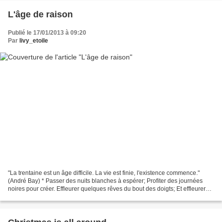
L'âge de raison
Publié le 17/01/2013 à 09:20
Par
livy_etoile
"La trentaine est un âge difficile. La vie est finie, l'existence commence."
(André Bay) * Passer des nuits blanches à espérer; Profiter des journées
noires pour créer. Effleurer quelques rêves du bout des doigts; Et effleurer
une guitare pour la presque...