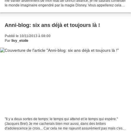
me vanter ardemment de mon état de Grinch avancé, je ne saurais contester
le monde imaginaire engendré par la magie Disney. Vous appellerez cela
régression, retour en enfance,...
Anni-blog: six ans déjà et toujours là !
Publié le 10/11/2013 à 08:00
Par
livy_etoile
"Il y a deux sortes de temps: le temps qui attend et le temps qui espère."
(Jacques Brel) Je me cacherais bien moi aussi, dans des bribes
d'adolescence je crois... Car cela ne me rajeunit assurément pas mais c'est