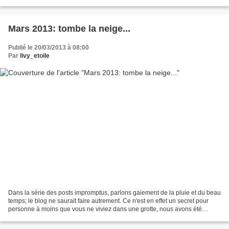
n'apprécie ni Noël ni tout folklore...
Mars 2013: tombe la neige...
Publié le 20/03/2013 à 08:00
Par
livy_etoile
Dans la série des posts impromptus, parlons gaiement de la pluie et du beau
temps; le blog ne saurait faire autrement. Ce n'est en effet un secret pour
personne à moins que vous ne viviez dans une grotte, nous avons été
témoins la semaine dernière d'un...