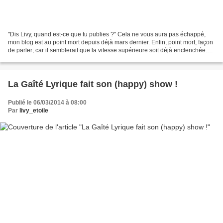
"Dis Livy, quand est-ce que tu publies ?" Cela ne vous aura pas échappé,
mon blog est au point mort depuis déjà mars dernier. Enfin, point mort, façon
de parler; car il semblerait que la vitesse supérieure soit déjà enclenchée.
Après plusieurs années...
La Gaîté Lyrique fait son (happy) show !
Publié le 06/03/2014 à 08:00
Par
livy_etoile