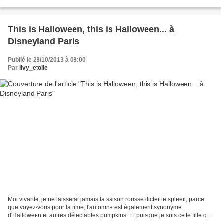
un fait: le blog a six ans aujourd'hui,...
This is Halloween, this is Halloween... à
Disneyland Paris
Publié le 28/10/2013 à 08:00
Par
livy_etoile
Moi vivante, je ne laisserai jamais la saison rousse dicter le spleen, parce
que voyez-vous pour la rime, l'automne est également synonyme
d'Halloween et autres délectables pumpkins. Et puisque je suis cette fille qui