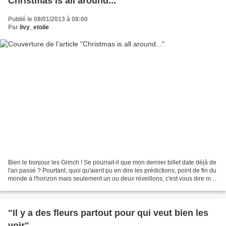
Christmas is all around...
Publié le 08/01/2013 à 08:00
Par
livy_etoile
Bien le bonjour les Grinch ! Se pourrait-il que mon dernier billet date déjà de
l'an passé ? Pourtant, quoi qu'aient pu en dire les prédictions, point de fin du
monde à l'horizon mais seulement un ou deux réveillons, c'est vous dire ma
déception. Je refais...
"Il y a des fleurs partout pour qui veut bien les
voir"