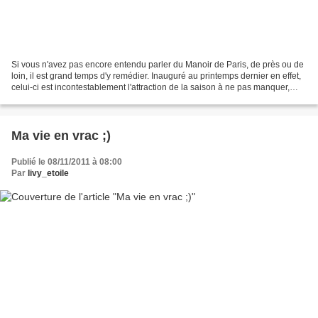
Si vous n'avez pas encore entendu parler du Manoir de Paris, de près ou de
loin, il est grand temps d'y remédier. Inauguré au printemps dernier en effet,
celui-ci est incontestablement l'attraction de la saison à ne pas manquer,
pour peu que vous soyez...
Ma vie en vrac ;)
Publié le 08/11/2011 à 08:00
Par
livy_etoile