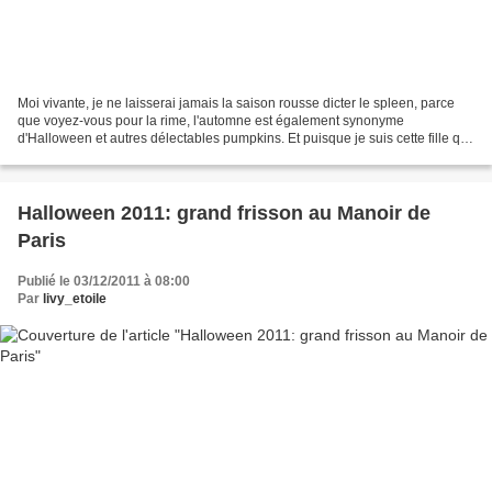
Moi vivante, je ne laisserai jamais la saison rousse dicter le spleen, parce
que voyez-vous pour la rime, l'automne est également synonyme
d'Halloween et autres délectables pumpkins. Et puisque je suis cette fille qui
n'apprécie ni Noël ni tout folklore...
Halloween 2011: grand frisson au Manoir de
Paris
Publié le 03/12/2011 à 08:00
Par
livy_etoile