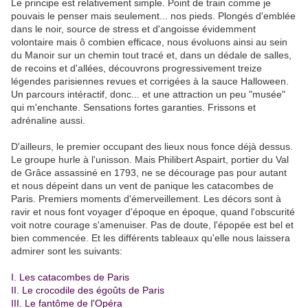
Le principe est relativement simple. Point de train comme je
pouvais le penser mais seulement... nos pieds. Plongés d'emblée
dans le noir, source de stress et d'angoisse évidemment
volontaire mais ô combien efficace, nous évoluons ainsi au sein
du Manoir sur un chemin tout tracé et, dans un dédale de salles,
de recoins et d'allées, découvrons progressivement treize
légendes parisiennes revues et corrigées à la sauce Halloween.
Un parcours intéractif, donc... et une attraction un peu "musée"
qui m'enchante. Sensations fortes garanties. Frissons et
adrénaline aussi.
.
D'ailleurs, le premier occupant des lieux nous fonce déjà dessus.
Le groupe hurle à l'unisson. Mais Philibert Aspairt, portier du Val
de Grâce assassiné en 1793, ne se décourage pas pour autant
et nous dépeint dans un vent de panique les catacombes de
Paris. Premiers moments d'émerveillement. Les décors sont à
ravir et nous font voyager d'époque en époque, quand l'obscurité
voit notre courage s'amenuiser. Pas de doute, l'épopée est bel et
bien commencée. Et les différents tableaux qu'elle nous laissera
admirer sont les suivants:
.
I. Les catacombes de Paris
II. Le crocodile des égoûts de Paris
III. Le fantôme de l'Opéra