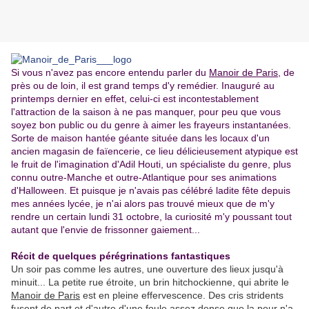
Si vous n'avez pas encore entendu parler du
Manoir de Paris
, de
près ou de loin, il est grand temps d'y remédier. Inauguré au
printemps dernier en effet, celui-ci est incontestablement
l'attraction de la saison à ne pas manquer, pour peu que vous
soyez bon public ou du genre à aimer les frayeurs instantanées.
Sorte de maison hantée géante située dans les locaux d'un
ancien magasin de faïencerie, ce lieu délicieusement atypique est
le fruit de l'imagination d'Adil Houti, un spécialiste du genre, plus
connu outre-Manche et outre-Atlantique pour ses animations
d'Halloween. Et puisque je n'avais pas célébré ladite fête depuis
mes années lycée, je n'ai alors pas trouvé mieux que de m'y
rendre un certain lundi 31 octobre, la curiosité m'y poussant tout
autant que l'envie de frissonner gaiement...
.
Récit de quelques pérégrinations fantastiques
Un soir pas comme les autres, une ouverture des lieux jusqu'à
minuit... La petite rue étroite, un brin hitchockienne, qui abrite le
Manoir de Paris
est en pleine effervescence. Des cris stridents
fusent de part et d'autre d'une foule assez dense que la peur n'a