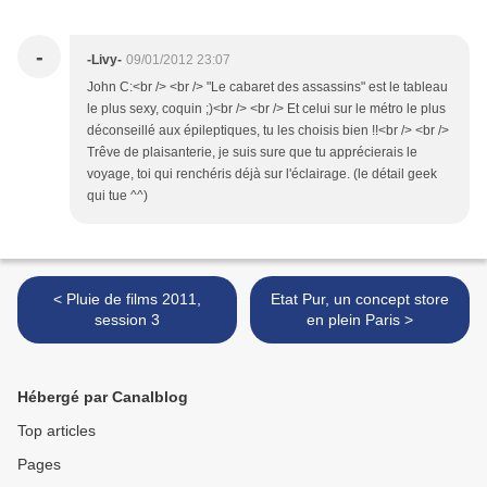
-
-Livy-
09/01/2012 23:07
John C:<br /> <br /> "Le cabaret des assassins" est le tableau
le plus sexy, coquin ;)<br /> <br /> Et celui sur le métro le plus
déconseillé aux épileptiques, tu les choisis bien !!<br /> <br />
Trêve de plaisanterie, je suis sure que tu apprécierais le
voyage, toi qui renchéris déjà sur l'éclairage. (le détail geek
qui tue ^^)
< Pluie de films 2011,
Etat Pur, un concept store
session 3
en plein Paris >
Hébergé par Canalblog
Top articles
Pages