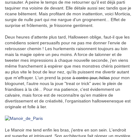
sursauter. A peine le temps de me retourner qu'il est déjà parti
taquiner ma voisine de devant. Elle détale aussi sec tandis que je
ricane bêtement. Mais profitant de mon inattention, voici Morticia,
surgie de nulle part qui me nargue d'un grognement... Effet de
surprise et frôlements, je frissonne gentiment.
.
Deux heures d'attente plus tard, Halloween oblige, faut-il que les
comédiens soient persuasifs pour ne pas me donner l'envie de
rebrousser chemin ! Les hurlements raisonnent toujours au loin
mais la magie opère un peu moins. A force de talonner et de
tweeter mes impressions à chaque nouvelle seconde, j'en viens
même franchement à espérer que mes monstres chéris pointent
au plus vite le bout de leur nez, qu'ils puissent me divertir autant
que m'effrayer. L'un prend la pose
à contre-jour, hélas
pour mon
blogounet, l'autre nous la joue "treat or trick" avec le plein de
friandises à la clé... Pour ma patience, c'est évidemment un
calvaire, mais force est de reconnaître qu'en matière de
divertissement et de créativité, l'organisation halloweenesque est
originale et folle à lier.
.
.
Le Manoir me tend enfin les bras, j'entre en son sein. L'endroit
est superbe et intriguant. Son architecture fait régner un mystère