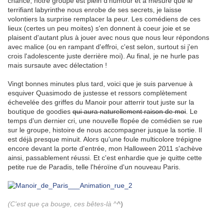
chance, notre groupe est plein d'humour et à mesure que le
terrifiant labyrinthe nous enrobe de ses secrets, je laisse
volontiers la surprise remplacer la peur. Les comédiens de ces
lieux (certes un peu moites) s'en donnent à coeur joie et se
plaisent d'autant plus à jouer avec nous que nous leur répondons
avec malice (ou en rampant d'effroi, c'est selon, surtout si j'en
crois l'adolescente juste derrière moi). Au final, je ne hurle pas
mais sursaute avec délectation !
.
Vingt bonnes minutes plus tard, voici que je suis parvenue à
esquiver Quasimodo de justesse et ressors complètement
échevelée des griffes du Manoir pour atterrir tout juste sur la
boutique de goodies
qui aura naturellement raison de moi
. Le
temps d'un dernier cri, une nouvelle flopée de comédien se rue
sur le groupe, histoire de nous accompagner jusque la sortie. Il
est déjà presque minuit. Alors qu'une foule multicolore trépigne
encore devant la porte d'entrée, mon Halloween 2011 s'achève
ainsi, passablement réussi. Et c'est enhardie que je quitte cette
petite rue de Paradis, telle l'héroïne d'un nouveau Paris.
.
(C'est que ça bouge, ces bêtes-là ^
^)
.