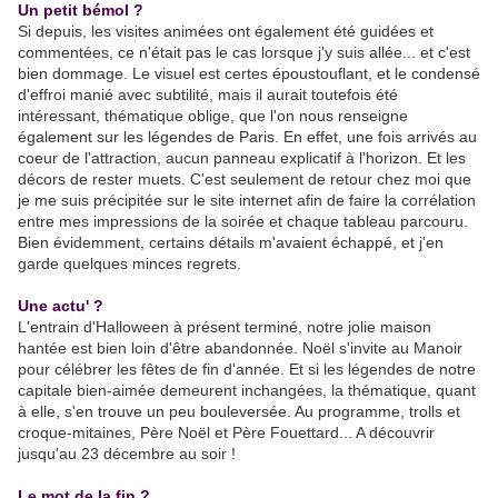
Un petit bémol ?
Si depuis, les visites animées ont également été guidées et
commentées, ce n'était pas le cas lorsque j'y suis allée... et c'est
bien dommage. Le visuel est certes époustouflant, et le condensé
d'effroi manié avec subtilité, mais il aurait toutefois été
intéressant, thématique oblige, que l'on nous renseigne
également sur les légendes de Paris. En effet, une fois arrivés au
coeur de l'attraction, aucun panneau explicatif à l'horizon. Et les
décors de rester muets. C'est seulement de retour chez moi que
je me suis précipitée sur le site internet afin de faire la corrélation
entre mes impressions de la soirée et chaque tableau parcouru.
Bien évidemment, certains détails m'avaient échappé, et j'en
garde quelques minces regrets.
.
Une actu' ?
L'entrain d'Halloween à présent terminé, notre jolie maison
hantée est bien loin d'être abandonnée. Noël s'invite au Manoir
pour célébrer les fêtes de fin d'année. Et si les légendes de notre
capitale bien-aimée demeurent inchangées, la thématique, quant
à elle, s'en trouve un peu bouleversée. Au programme, trolls et
croque-mitaines, Père Noël et Père Fouettard... A découvrir
jusqu'au 23 décembre au soir !
.
Le mot de la fin ?