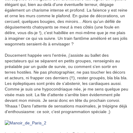
élégant qui, bien au-delà d'une éventuelle terreur, dégage
également un charisme intense et profond. La faïence y est reine
et orne les murs comme le plafond. En guise de décorations, un
cercueil, quelques bougies, des miroirs... Alors qu'un défilé de
déguisements chatoyants se meut à mes côtés (une foule en
délire, vous dis-je !), c'est habillée en moi-même que je me plais
à imaginer ce qui va suivre. Un train fantôme amélioré et ses jolis
wagonnets seraient-ils à envisager ?
.
Doucement happée vers l'entrée, j'assiste au ballet des
spectateurs qui se séparent en petits groupes, renseignés au
préalable par un guide de survie, ou comment s'en sortir en
terres hostiles. Ne pas photographier, ne pas toucher les décors
et acteurs, ni frapper ces derniers (!!), rester groupés, bla bla bla.
Les épileptiques sont priés de s'abstenir, les cardiaques aussi.
Comme je suis une hypocondriaque née, je me sens quelque peu
visée mais soit. La file d'attente s'arrête bien évidemment pile
devant mon minois. Je serai donc en tête du prochain convoi.
Yihaaa ! Dans l'attente de sensations maximales, je trépigne déjà
d'enthousiasme: ce soir, c'est programmation spéciale ;)
.
.