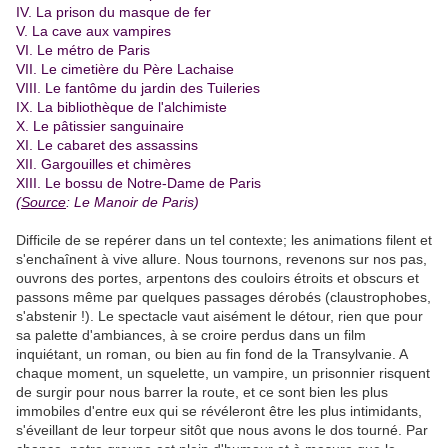
IV. La prison du masque de fer
V. La cave aux vampires
VI. Le métro de Paris
VII. Le cimetière du Père Lachaise
VIII. Le fantôme du jardin des Tuileries
IX. La bibliothèque de l'alchimiste
X. Le pâtissier sanguinaire
XI. Le cabaret des assassins
XII. Gargouilles et chimères
XIII. Le bossu de Notre-Dame de Paris
(
Source
: Le Manoir de Paris)
.
Difficile de se repérer dans un tel contexte; les animations filent et
s'enchaînent à vive allure. Nous tournons, revenons sur nos pas,
ouvrons des portes, arpentons des couloirs étroits et obscurs et
passons même par quelques passages dérobés (claustrophobes,
s'abstenir !). Le spectacle vaut aisément le détour, rien que pour
sa palette d'ambiances, à se croire perdus dans un film
inquiétant, un roman, ou bien au fin fond de la Transylvanie. A
chaque moment, un squelette, un vampire, un prisonnier risquent
de surgir pour nous barrer la route, et ce sont bien les plus
immobiles d'entre eux qui se révéleront être les plus intimidants,
s'éveillant de leur torpeur sitôt que nous avons le dos tourné. Par