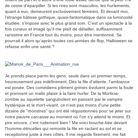
de cesse d'éparpiller. Si les rires sont masculins, les hurlements,
quant à eux, demeurent exclusivement féminins. Et devant moi,
l'étrange bâtisse gothique, quasi-fantomatique dans sa luminosité
étudiée, s'impose avec le plus grand soin. C'est un spectacle à la
fois curieux et imagé qu'il me plaît de détailler, suffisamment
rarissime en France tout du moins, pour être mentionné. Se
pourrait-il alors qu'après toutes ces années de flop, Halloween se
refasse enfin une santé ?
.
.
Je prends place parmi les gens, seule dans un premier temps,
heureusement pas indéfiniment. Dés la file d'attente, l'ambiance
est posée. Des comédiens joliment grimés évoluent parmi la foule
et prennent un malin plaisir à la faire hurler. De la Morticia-
zombie au squelette sanguinolent en passant par le vampire
hystérique et le mort-vivant, ce n'est pas moins d'une petite
dizaine de "monstres" qui ont été réquisitionnés pour se jeter sur
notre pauvre carcasse au moment où l'on s'y attend le moins. Et
pire encore, c'est rudement bien ! Me voici bouche-bée devant
l'homme-étincelles qui remonte la file en raclant au sol et se
réceptionne juste à mes côtés. Il me regarde fixement, me fait