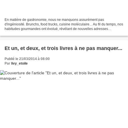
En matière de gastronomie, nous ne manquons assurément pas
d'ingéniosité. Brunchs, food trucks, cuisine moléculaire... Au fil du temps, nos
habitudes gourmandes ont évolué, révélant de nouvelles adresses
incontournables et un état d'esprit en perpétuel...
Et un, et deux, et trois livres à ne pas manquer...
Publié le 21/03/2014 à 08:00
Par
livy_etoile