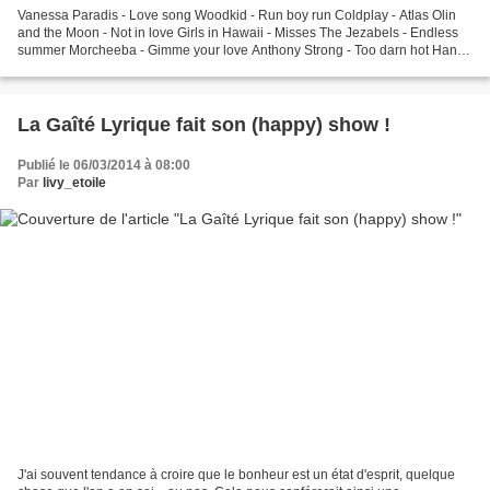
Vanessa Paradis - Love song Woodkid - Run boy run Coldplay - Atlas Olin
and the Moon - Not in love Girls in Hawaii - Misses The Jezabels - Endless
summer Morcheeba - Gimme your love Anthony Strong - Too darn hot Hanni
el Khatib - Penny Electric Guest...
La Gaîté Lyrique fait son (happy) show !
Publié le 06/03/2014 à 08:00
Par
livy_etoile
J'ai souvent tendance à croire que le bonheur est un état d'esprit, quelque