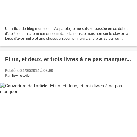
Un article de blog mensuel... Ma parole, je me suis surpassée en ce début
d'été ! Tout un cheminement écrit dans la pensée mais rien sur le clavier; à
force d'avoir mille et une choses à raconter, n'aurais-je plus su par où
commencer ? Il est certain...
Et un, et deux, et trois livres à ne pas manquer...
Publié le 21/03/2014 à 08:00
Par
livy_etoile