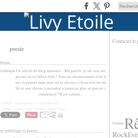
Contacter le 
poesie
othèque
Un article de blog mensuel... Ma parole, je me suis sur
passée en ce début d'été ! Tout un cheminement écrit d
ans la pensée mais rien sur le clavier; à force d'avoir mi
lle et une choses à raconter, n'aurais-je plus su par où c
ommencer ? Il est certain...
le à 08:00 -
Commentaires [
…
]
- Permalien [
#
]
n
,
Poésie
,
Lecture
,
Livre
,
Romans
,
Textes
,
Essais
R
Fashion
re esthétique et poésie
Rock
Evè