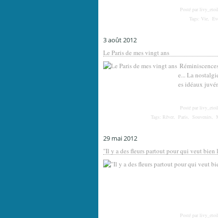
Posté par livy_etoi
Tags:
Vie
,
Ev
3 août 2012
Le Paris de mes vingt ans
Réminiscences 
e... La nostalgi
es idéaux juvén
Posté par livy_etoi
Tags:
Rêver
,
Paris
,
Souvenirs
,
29 mai 2012
"Il y a des fleurs partout pour qui veut bien 
Posté par livy_etoi