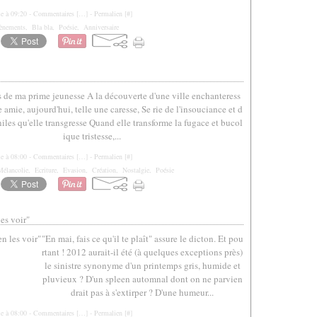
le à 09:20 -
Commentaires [
…
]
- Permalien [
#
]
ènements
,
Bla bla
,
Poésie
,
Anniversaire
de ma prime jeunesse A la découverte d'une ville enchanteress
e amie, aujourd'hui, telle une caresse, Se rie de l'insouciance et d
iles qu'elle transgresse Quand elle transforme la fugace et bucol
ique tristesse,...
le à 08:00 -
Commentaires [
…
]
- Permalien [
#
]
Mélancolie
,
Ecriture
,
Evasion
,
Création
,
Nostalgie
,
Poésie
les voir"
"En mai, fais ce qu'il te plaît" assure le dicton. Et pou
rtant ! 2012 aurait-il été (à quelques exceptions près)
le sinistre synonyme d'un printemps gris, humide et
pluvieux ? D'un spleen automnal dont on ne parvien
drait pas à s'extirper ? D'une humeur...
le à 08:00 -
Commentaires [
…
]
- Permalien [
#
]