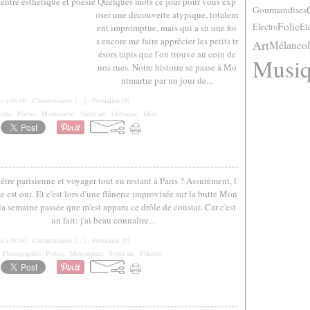
Quelques mots ce jour pour vous exp
Gourmandises
oser une découverte atypique, totalem
Folie
Et
Electro
ent impromptue, mais qui a su une foi
s encore me faire apprécier les petits tr
Art
Mélancol
ésors tapis que l'on trouve au coin de
Musi
nos rues. Notre histoire se passe à Mo
ntmartre par un jour de...
le à 08:00 -
Commentaires [
…
]
- Permalien [
#
]
olite
,
Poésie
,
Montmartre
,
Street art
,
Gothique
,
Mots
être parisienne et voyager tout en restant à Paris ? Assurément, l
e est oui. Et c'est lors d'une flânerie improvisée sur la butte Mon
la semaine passée que m'est apparu ce drôle de constat. Car c'est
un fait: j'ai beau connaître...
le à 08:00 -
Commentaires [
…
]
- Permalien [
#
]
,
Photographie
,
Poésie
,
Montmartre
,
Street art
,
Flânerie