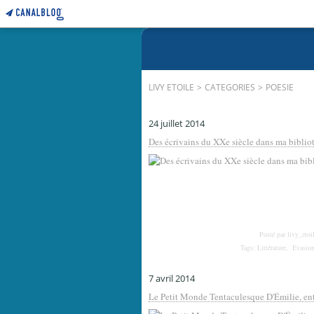
LIVY ETOILE
>
CATEGORIES
>
POESIE
24 juillet 2014
Des écrivains du XXe siècle dans ma bibli
Posté par livy_etoi
Tags:
Littérature
,
Evasio
7 avril 2014
Le Petit Monde Tentaculesque D'Émilie, ent