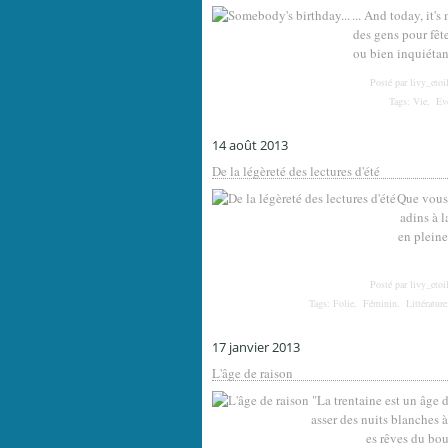
... And today, it'
des gens pour fête
ou bien inquiétant
Posté par livy_etoi
Tags:
Vie
,
Ev
14 août 2013
De la légèreté des lectures d'été
Que vous 
adins à l
en pleine
Posté par livy_etoi
Tags:
Folie
,
Féminin
,
Littérature
17 janvier 2013
L'âge de raison
"La trentaine est un âge d
asser des nuits blanches à
es rêves du bout