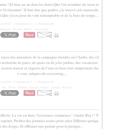
s mine ! Et bim, un an dans les dents;Que l'on m'amène du sucre et
r l'évènement ! Il faut dire que parfois, j'ai trouvé cela maussade
,Que j'ai eu peur du vide indomptable et de la fuite du temps....
le à 09:20 -
Commentaires [
…
]
- Permalien [
#
]
ènements
,
Bla bla
,
Poésie
,
Anniversaire
soyez des amoureux de la campagne étendus sur l’herbe, des cit
a recherche de parcs, de quais ou de jolis jardins, des vacanciers
 session transat et clapotis de l’eau ou bien tout simplement che
z vous, adeptes du cocooning,...
le à 08:00 -
Commentaires [
…
]
- Permalien [
#
]
,
Eté
,
Rêver
,
Ecriture
,
Evasion
,
Poésie
,
Lecture
,
Policier
ifficile. La vie est finie, l'existence commence." (André Bay) * P
 espérer; Profiter des journées noires pour créer. Effleurer quelqu
 des doigts; Et effleurer une guitare pour la presque...