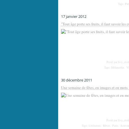
Tags:
Par
17 janvier 2012
"Tout âge porte ses fruits, il faut savoir les c
Posté par livy_etoi
Tags:
Mélancolie
,
V
30 décembre 2011
Une semaine de fêtes, en images et en mots
Posté par livy_etoi
Tags:
Littérature
,
Rêver
,
Paris
,
Souven