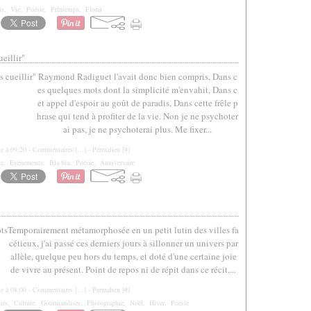
is
,
Vie
,
Poésie
,
Printemps
,
Floral
ueillir"
Raymond Radiguet l'avait donc bien compris, Dans c
es quelques mots dont la simplicité m'envahit, Dans c
et appel d'espoir au goût de paradis, Dans cette frêle p
hrase qui tend à profiter de la vie. Non je ne psychoter
ai pas, je ne psychoterai plus. Me fixer...
le à 09:20 -
Commentaires [
…
]
- Permalien [
#
]
ie
,
Evènements
,
Bla bla
,
Poésie
,
Anniversaire
Temporairement métamorphosée en un petit lutin des villes fa
cétieux, j'ai passé ces derniers jours à sillonner un univers par
allèle, quelque peu hors du temps, et doté d'une certaine joie
de vivre au présent. Point de repos ni de répit dans ce récit,...
le à 08:00 -
Commentaires [
…
]
- Permalien [
#
]
irs
,
Culture
,
Gourmandises
,
Photographie
,
Noël
,
Hiver
,
Poésie