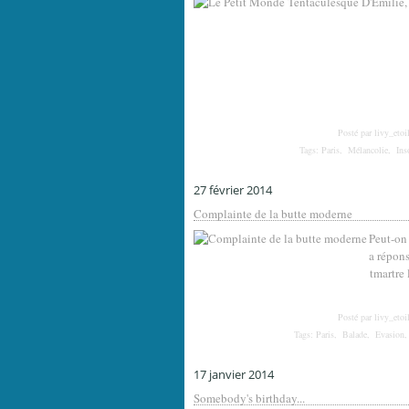
Posté par livy_etoi
Tags:
Paris
,
Mélancolie
,
Ins
27 février 2014
Complainte de la butte moderne
Peut-on 
a répons
tmartre 
Posté par livy_etoi
Tags:
Paris
,
Balade
,
Evasion
17 janvier 2014
Somebody's birthday...