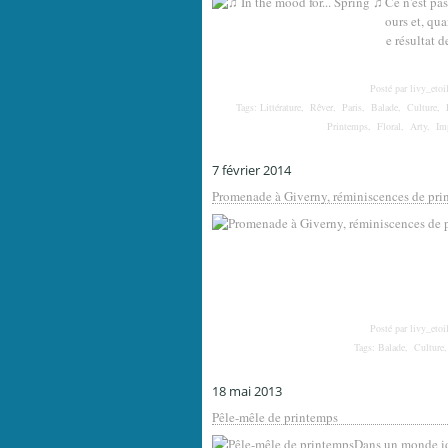
Ce n'est pa
ours et, qua
e résultat d
Posté par livy_etoi
Tags:
Littérature
,
Rêver
,
Paris
,
Balade
,
Culture
,
Printemps
,
Floral
,
Arty
,
Im
7 février 2014
Promenade à Giverny, réminiscences de pri
Posté par livy_etoi
Tags:
Balade
,
Culture
18 mai 2013
Pêle-mêle de printemps
Dans un monde id