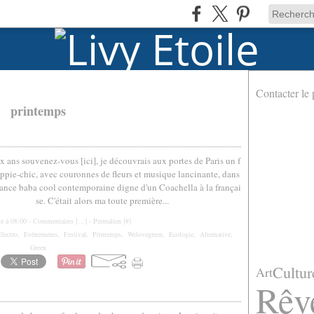
Contacter le 
printemps
ux ans souvenez-vous [ici], je découvrais aux portes de Paris un f
ippie-chic, avec couronnes de fleurs et musique lancinante, dans
nce baba cool contemporaine digne d'un Coachella à la françai
se. C'était alors ma toute première...
le à 08:00 -
Commentaires [
…
]
- Permalien [
#
]
Electro
,
Evènements
,
Festival
,
Printemps
,
Welovegreen
,
Ecologie
,
Alternative
,
Green
Cultur
Art
Rêv