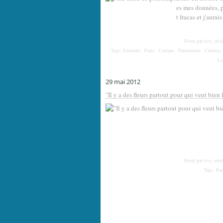
es mes données, pe
t fracas et j'aura
Posté par livy_etoi
Tags:
Féminin
,
Paris
,
Culture
,
Patrimoine
,
Cinéma
Lo
29 mai 2012
"Il y a des fleurs partout pour qui veut bien 
Posté par livy_etoi
Tags:
Par