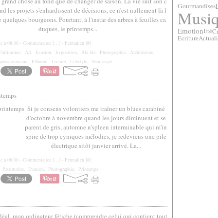
s grand chose au fond que de changer de saison. La vie suit son c
Gourmandises
nd les projets s'enhardissent de décisions, ce n'est nullement là l
Musi
e quelques bourgeons. Pourtant, à l'instar des arbres à feuilles ca
duques, le printemps...
Emotion
Eté
Cr
Ecriture
Actuali
le à 08:00 -
Commentaires [
…
]
- Permalien [
#
]
Patrimoine
,
Art
,
Evasion
,
Exposition
,
Bla bla
,
Photographie
,
Architecture
,
pressionnisme
,
Flânerie
,
Lecture
,
Lifestyle
,
Vernissage
ntemps
Si je consens volontiers me traîner un blues carabiné
d'octobre à novembre quand les jours diminuent et se
parent de gris, automne n'spleen interminable qui m'in
spire de trop cyniques mélodies, je redeviens une pile
électrique sitôt janvier arrivé. La...
le à 08:00 -
Commentaires [
…
]
- Permalien [
#
]
,
Patrimoine
,
Evasion
,
Photographie
,
Printemps
éal, mon ordinateur fétiche (comprendre celui qui contient tout