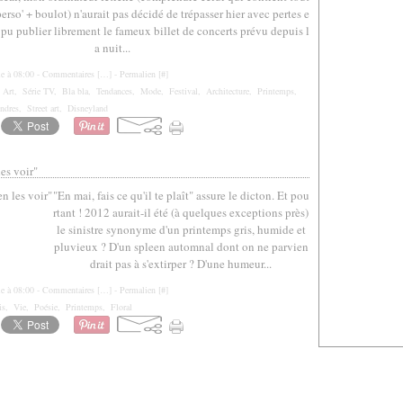
rso' + boulot) n'aurait pas décidé de trépasser hier avec pertes e
is pu publier librement le fameux billet de concerts prévu depuis l
a nuit...
le à 08:00 -
Commentaires [
…
]
- Permalien [
#
]
,
Art
,
Série TV
,
Bla bla
,
Tendances
,
Mode
,
Festival
,
Architecture
,
Printemps
,
ndres
,
Street art
,
Disneyland
les voir"
"En mai, fais ce qu'il te plaît" assure le dicton. Et pou
rtant ! 2012 aurait-il été (à quelques exceptions près)
le sinistre synonyme d'un printemps gris, humide et
pluvieux ? D'un spleen automnal dont on ne parvien
drait pas à s'extirper ? D'une humeur...
le à 08:00 -
Commentaires [
…
]
- Permalien [
#
]
is
,
Vie
,
Poésie
,
Printemps
,
Floral