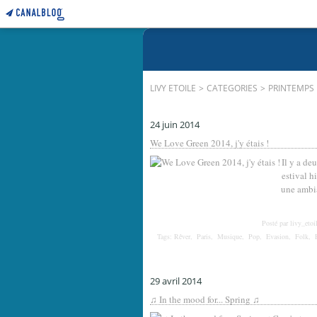
LIVY ETOILE
>
CATEGORIES
>
PRINTEMPS
24 juin 2014
We Love Green 2014, j'y étais !
Il y a de
estival h
une ambia
Posté par livy_etoi
Tags:
Rêver
,
Paris
,
Musique
,
Pop
,
Evasion
,
Folk
,
29 avril 2014
♫ In the mood for... Spring ♫