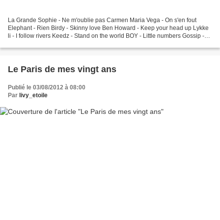
La Grande Sophie - Ne m'oublie pas Carmen Maria Vega - On s'en fout
Elephant - Rien Birdy - Skinny love Ben Howard - Keep your head up Lykke
li - I follow rivers Keedz - Stand on the world BOY - Little numbers Gossip -
Perfect world Shaka Ponk - Let's...
Le Paris de mes vingt ans
Publié le 03/08/2012 à 08:00
Par
livy_etoile