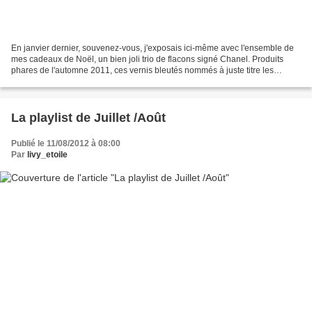
En janvier dernier, souvenez-vous, j'exposais ici-même avec l'ensemble de
mes cadeaux de Noël, un bien joli trio de flacons signé Chanel. Produits
phares de l'automne 2011, ces vernis bleutés nommés à juste titre les
"Jeans" étaient encore de vraies petites...
La playlist de Juillet /Août
Publié le 11/08/2012 à 08:00
Par
livy_etoile