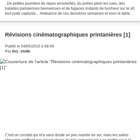
. De petites journées de repos ensoleillés, du pollen plein les rues, des
balades parisiennes bienvenues et de fugaces instants de bonheur sur le vif,
tout juste capturés... Ambiance de ces dernières semaines et voici le tableau
dressé autour de faits...
Révisions cinématographiques printanières [1]
Publié le 04/05/2010 à 08:00
Par
livy_etoile
C'est un constat qui m'a sans doute un peu navrée en soi, mais les salles
obscures n'offrant pas grand chose de très convaincant à se mettre sous la