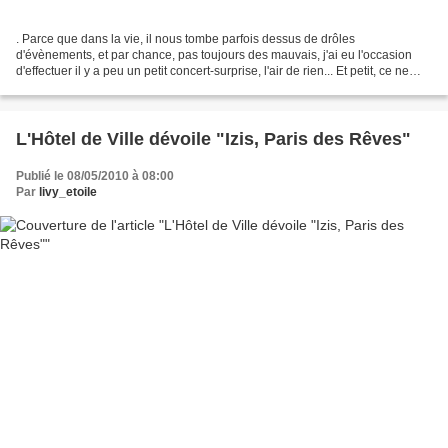
. Parce que dans la vie, il nous tombe parfois dessus de drôles
d'évènements, et par chance, pas toujours des mauvais, j'ai eu l'occasion
d'effectuer il y a peu un petit concert-surprise, l'air de rien... Et petit, ce ne
serait pas franchement le mot...
L'Hôtel de Ville dévoile "Izis, Paris des Rêves"
Publié le 08/05/2010 à 08:00
Par
livy_etoile