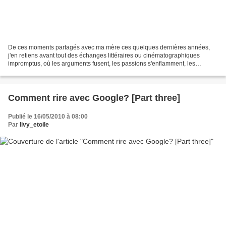
De ces moments partagés avec ma mère ces quelques dernières années,
j'en retiens avant tout des échanges littéraires ou cinématographiques
impromptus, où les arguments fusent, les passions s'enflamment, les
caractères s'aiguisent, et les idées se dévoilent...De...
Comment rire avec Google? [Part three]
Publié le 16/05/2010 à 08:00
Par
livy_etoile