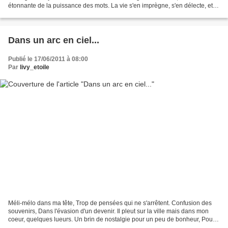
étonnante de la puissance des mots. La vie s'en imprègne, s'en délecte, et
les fait voguer sur...
Dans un arc en ciel...
Publié le 17/06/2011 à 08:00
Par
livy_etoile
Méli-mélo dans ma tête, Trop de pensées qui ne s'arrêtent. Confusion des
souvenirs, Dans l'évasion d'un devenir. Il pleut sur la ville mais dans mon
coeur, quelques lueurs. Un brin de nostalgie pour un peu de bonheur, Pour
une larme versée, pour un sourire...