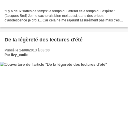
"Il y a deux sortes de temps: le temps qui attend et le temps qui espère."
(Jacques Brel) Je me cacherais bien moi aussi, dans des bribes
d'adolescence je crois... Car cela ne me rajeunit assurément pas mais c'est
un fait: le blog a six ans aujourd'hui,...
De la légèreté des lectures d'été
Publié le 14/08/2013 à 08:00
Par
livy_etoile