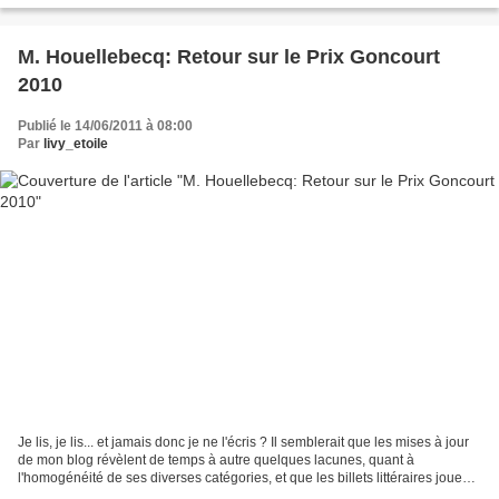
M. Houellebecq: Retour sur le Prix Goncourt
2010
Publié le 14/06/2011 à 08:00
Par
livy_etoile
Je lis, je lis... et jamais donc je ne l'écris ? Il semblerait que les mises à jour
de mon blog révèlent de temps à autre quelques lacunes, quant à
l'homogénéité de ses diverses catégories, et que les billets littéraires jouent
avec effroi la carte de...