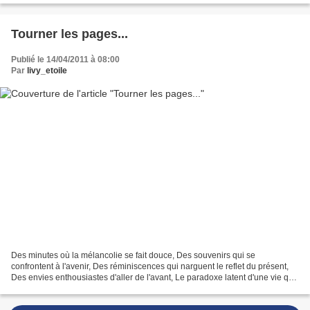
Tourner les pages...
Publié le 14/04/2011 à 08:00
Par
livy_etoile
Des minutes où la mélancolie se fait douce, Des souvenirs qui se
confrontent à l'avenir, Des réminiscences qui narguent le reflet du présent,
Des envies enthousiastes d'aller de l'avant, Le paradoxe latent d'une vie qui
se dessine, La chaleur du passé,...