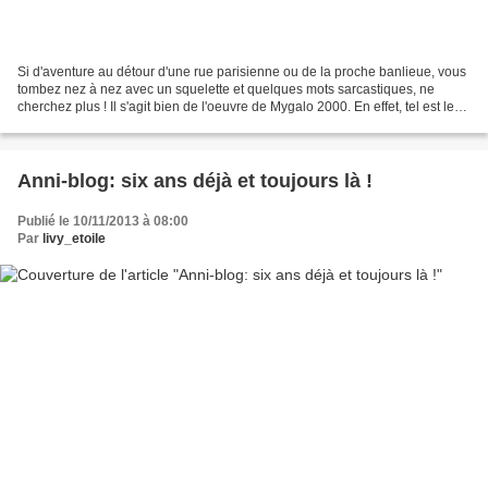
Si d'aventure au détour d'une rue parisienne ou de la proche banlieue, vous
tombez nez à nez avec un squelette et quelques mots sarcastiques, ne
cherchez plus ! Il s'agit bien de l'oeuvre de Mygalo 2000. En effet, tel est le
pseudonyme de ce street artist...
Anni-blog: six ans déjà et toujours là !
Publié le 10/11/2013 à 08:00
Par
livy_etoile