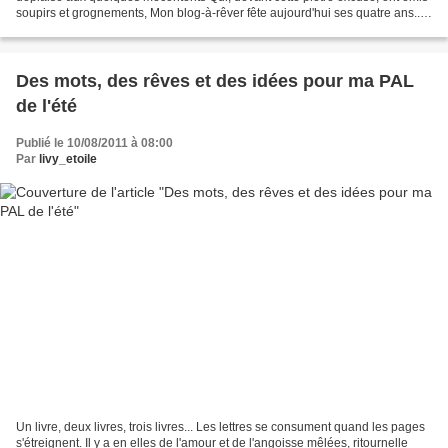
soupirs et grognements, Mon blog-à-rêver fête aujourd'hui ses quatre ans...
~ Je pourrais vous conter...
Des mots, des rêves et des idées pour ma PAL
de l'été
Publié le 10/08/2011 à 08:00
Par
livy_etoile
Un livre, deux livres, trois livres... Les lettres se consument quand les pages
s'étreignent. Il y a en elles de l'amour et de l'angoisse mêlées, ritournelle