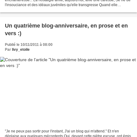
l'insouciance et des idéaux juvéniles qu'elle transgresse Quand elle
transforme la fugace et bucolique tristesse,...
Un quatrième blog-anniversaire, en prose et en
vers :)
Publié le 10/11/2011 à 08:00
Par
livy_etoile
"Je ne peux pas sortir pour l'instant, J'ai un blog qui m'attend." Et n'en
déplaise aux quelques mécontents Qui, devant cette piètre excuse, ont émis