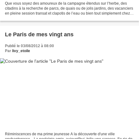
Que vous soyez des amoureux de la campagne étendus sur l’herbe, des
citadins à la recherche de parcs, de quais ou de jolis jardins, des vacanciers
en pleine session transat et clapotis de l’eau ou bien tout simplement chez
vous, adeptes du cocooning,...
Le Paris de mes vingt ans
Publié le 03/08/2012 à 08:00
Par
livy_etoile
Réminiscences de ma prime jeunesse A la découverte d'une ville
enchanteresse... La nostalgie amie, aujourd'hui, telle une caresse, Se rie de