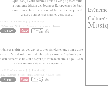
uquel cas, je vous admire), vous n'avez pu passer outre
la trentième édition des Journées Européennes du Patri
Evèneme
moine qui se tenait le week-end dernier, à nous présent
er avec bonheur ses maintes curiosités....
Culture
Go
Musi
le à 08:00 -
Commentaires [
…
]
- Permalien [
#
]
,
Evènements
,
Week end
,
Découverte
,
Architecture
,
Ecologie
endances multiples, des envies toutes simples et une bonne dose
ntaisie... Mes derniers mois de shopping auront été rythmés par l
et d'un ressenti et un état d'esprit qui mixe le naturel au joli. Je m
ise alors sur une élégance intemporelle...
le à 08:00 -
Commentaires [
…
]
- Permalien [
#
]
 bla
,
Tendances
,
Soldes
,
Mode
,
Shopping
,
Vintage
,
Idées