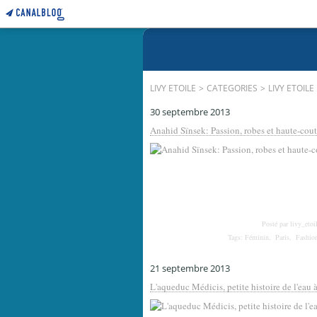
LIVY ETOILE
>
CATEGORIES
>
LIVY ETOILE
30 septembre 2013
Anahid Sïnsek: Passion, robes et haute-cou
Posté par livy_etoi
Tags:
Féminin
,
Paris
,
Fashio
21 septembre 2013
L'aqueduc Médicis, petite histoire de l'eau à