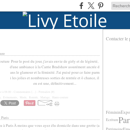
Contacter le 
ture
Pour le post du jour, j'avais envie de girly et de légèreté,
d'une ambiance à la Carrie Bradshaw assurément ancrée d
ans le glamour et la féminité. J'ai puisé pour ce faire parm
i les jolies et nombreuses sorties de rentrée et ô chance, il
en est une, définitivement...
le à 08:00 -
Commentaires [
…
]
- Permalien [
#
]
n
,
Evènements
,
Mode
,
Rentrée
,
Mariage
,
Haute-couture
Féminin
Expo
Par
 Paris
Ecriture
À moins que vous ayez élu domicile dans une grotte (a
Emo
Patrimoine