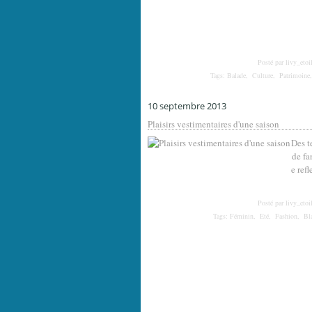
Posté par livy_etoi
Tags:
Balade
,
Culture
,
Patrimoine
10 septembre 2013
Plaisirs vestimentaires d'une saison
Des t
de fa
e refl
Posté par livy_etoi
Tags:
Féminin
,
Eté
,
Fashion
,
Bla