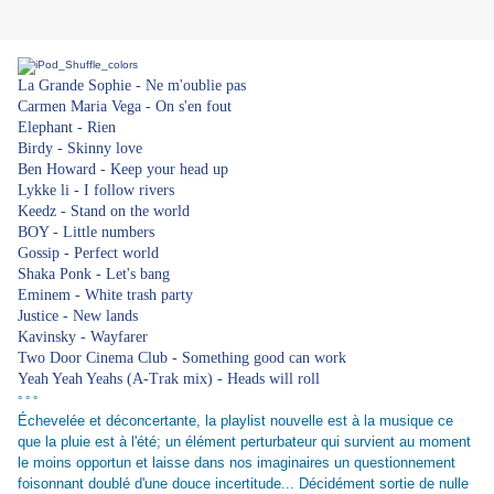
La Grande Sophie - Ne m'oublie pas
Carmen Maria Vega - On s'en fout
Elephant - Rien
Birdy - Skinny love
Ben Howard - Keep your head up
Lykke li - I follow rivers
Keedz - Stand on the world
BOY - Little numbers
Gossip - Perfect world
Shaka Ponk - Let's bang
Eminem - White trash party
Justice - New lands
Kavinsky - Wayfarer
Two Door Cinema Club - Something good can work
Yeah Yeah Yeahs (A-Trak mix) - Heads will roll
° ° °
Échevelée et déconcertante, la playlist nouvelle est à la musique ce
que la pluie est à l'été; un élément perturbateur qui survient au moment
le moins opportun et laisse dans nos imaginaires un questionnement
foisonnant doublé d'une douce incertitude... Décidément sortie de nulle