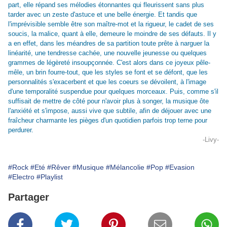
part, elle répand ses mélodies étonnantes qui fleurissent sans plus
tarder avec un zeste d'astuce et une belle énergie. Et tandis que
l'imprévisible semble être son maître-mot et la rigueur, le cadet de ses
soucis, la malice, quant à elle, demeure le moindre de ses défauts. Il y
a en effet, dans les méandres de sa partition toute prête à narguer la
linéarité, une tendresse cachée, une nouvelle jeunesse ou quelques
grammes de légèreté insoupçonnée. C'est alors dans ce joyeux pêle-
mêle, un brin fourre-tout, que les styles se font et se défont, que les
personnalités s'exacerbent et que les coeurs se dévoilent, à l'image
d'une temporalité suspendue pour quelques morceaux. Puis, comme s'il
suffisait de mettre de côté pour n'avoir plus à songer, la musique ôte
l'anxiété et s'impose, aussi vive que subtile, afin de déjouer avec une
fraîcheur charmante les pièges d'un quotidien parfois trop terne pour
perdurer.
-Livy-
#Rock
#Eté
#Rêver
#Musique
#Mélancolie
#Pop
#Evasion
#Electro
#Playlist
Partager