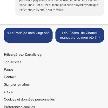
pour cette playlist!<br /> <br /> Je n'aime pas du tout eminem!
<br /> <br /> <br /> <br /> merci pour cette playlist dynamique!
<br /> <br /> biz<br /> <br /> Musy
< Le Paris de mes vingt ans
Les "Jeans" de Chanel,
manucure de mon été ? >
Hébergé par Canalblog
Top articles
Pages
Contact
Signaler un abus
C.G.U.
Cookies et données personnelles
Préférences cookies