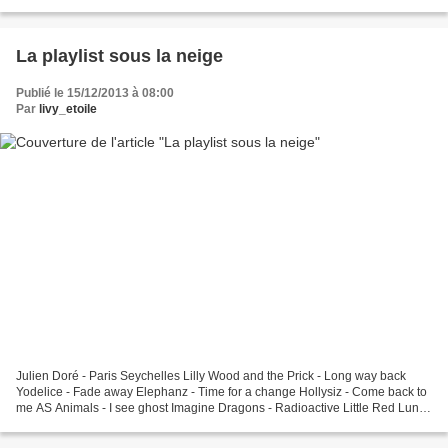
d'un show époustouflant. Par...
La playlist sous la neige
Publié le 15/12/2013 à 08:00
Par
livy_etoile
Julien Doré - Paris Seychelles Lilly Wood and the Prick - Long way back
Yodelice - Fade away Elephanz - Time for a change Hollysiz - Come back to
me AS Animals - I see ghost Imagine Dragons - Radioactive Little Red Lung
- Fangs Agnes Obel - The curse...