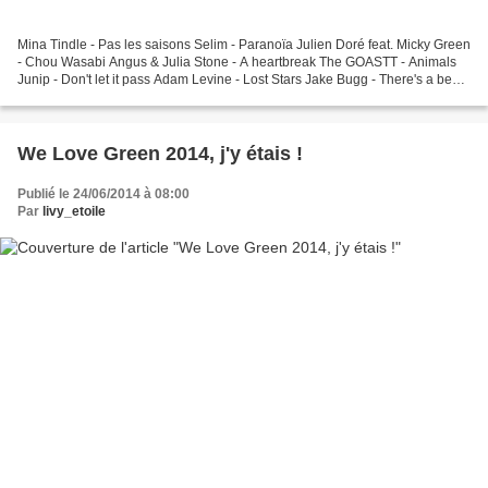
Mina Tindle - Pas les saisons Selim - Paranoïa Julien Doré feat. Micky Green
- Chou Wasabi Angus & Julia Stone - A heartbreak The GOASTT - Animals
Junip - Don't let it pass Adam Levine - Lost Stars Jake Bugg - There's a beast
ans we all feed it Alt-J...
We Love Green 2014, j'y étais !
Publié le 24/06/2014 à 08:00
Par
livy_etoile