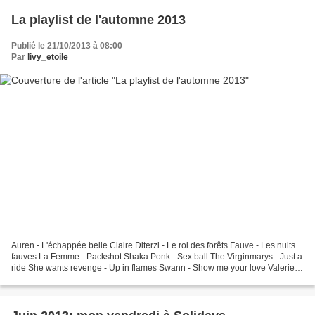
La playlist de l'automne 2013
Publié le 21/10/2013 à 08:00
Par
livy_etoile
Auren - L'échappée belle Claire Diterzi - Le roi des forêts Fauve - Les nuits
fauves La Femme - Packshot Shaka Ponk - Sex ball The Virginmarys - Just a
ride She wants revenge - Up in flames Swann - Show me your love Valerie
June - You can't be told Alt-J...