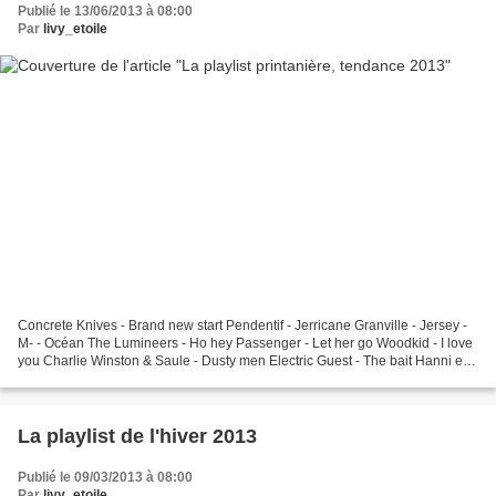
Publié le 13/06/2013 à 08:00
Par
livy_etoile
Concrete Knives - Brand new start Pendentif - Jerricane Granville - Jersey -
M- - Océan The Lumineers - Ho hey Passenger - Let her go Woodkid - I love
you Charlie Winston & Saule - Dusty men Electric Guest - The bait Hanni el
Khatib - Skinny little girl...
La playlist de l'hiver 2013
Publié le 09/03/2013 à 08:00
Par
livy_etoile