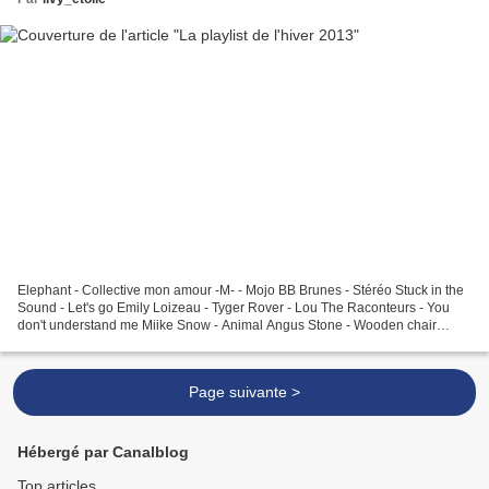
Elephant - Collective mon amour -M- - Mojo BB Brunes - Stéréo Stuck in the
Sound - Let's go Emily Loizeau - Tyger Rover - Lou The Raconteurs - You
don't understand me Miike Snow - Animal Angus Stone - Wooden chair
Adele - Skyfall Owlle - Ticky ticky Emeli...
Page suivante >
Hébergé par Canalblog
Top articles