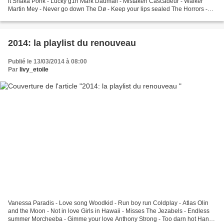
it Shaka Ponk - Lucky g1rl Mark Daumail - Mistaken Cascadeur - Walker
Martin Mey - Never go down The Dø - Keep your lips sealed The Horrors -
So now you know The XX - Angels (remix)...
2014: la playlist du renouveau
Publié le 13/03/2014 à 08:00
Par
livy_etoile
Vanessa Paradis - Love song Woodkid - Run boy run Coldplay - Atlas Olin
and the Moon - Not in love Girls in Hawaii - Misses The Jezabels - Endless
summer Morcheeba - Gimme your love Anthony Strong - Too darn hot Hanni