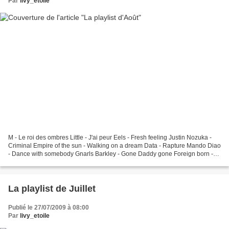
Par
livy_etoile
M - Le roi des ombres Little - J'ai peur Eels - Fresh feeling Justin Nozuka -
Criminal Empire of the sun - Walking on a dream Data - Rapture Mando Diao
- Dance with somebody Gnarls Barkley - Gone Daddy gone Foreign born -
Into your dream Fightstar - Mercury...
La playlist de Juillet
Publié le 27/07/2009 à 08:00
Par
livy_etoile