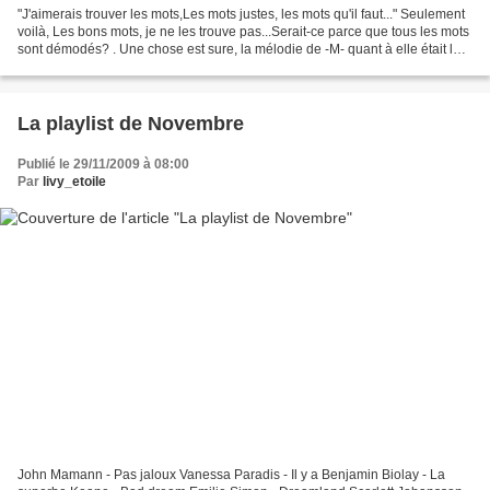
"J'aimerais trouver les mots,Les mots justes, les mots qu'il faut..." Seulement
voilà, Les bons mots, je ne les trouve pas...Serait-ce parce que tous les mots
sont démodés? . Une chose est sure, la mélodie de -M- quant à elle était loin
d'être "mélo",...
La playlist de Novembre
Publié le 29/11/2009 à 08:00
Par
livy_etoile
John Mamann - Pas jaloux Vanessa Paradis - Il y a Benjamin Biolay - La