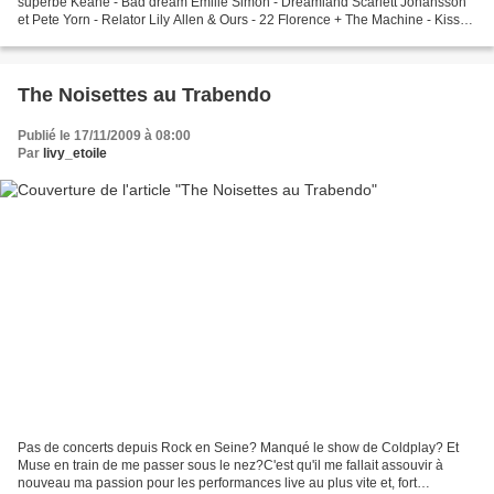
superbe Keane - Bad dream Emilie Simon - Dreamland Scarlett Johansson
et Pete Yorn - Relator Lily Allen & Ours - 22 Florence + The Machine - Kiss
with a fist The Noisettes - Never...
The Noisettes au Trabendo
Publié le 17/11/2009 à 08:00
Par
livy_etoile
Pas de concerts depuis Rock en Seine? Manqué le show de Coldplay? Et
Muse en train de me passer sous le nez?C'est qu'il me fallait assouvir à
nouveau ma passion pour les performances live au plus vite et, fort