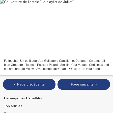
Felipecha - Un petit peu d'air Guillaume Cantillon et Doriand - On aimerait
bien Grégoire - Ta main Pascale Picard - Smillin' Your Vegas - Christmas and
me are through Milow - Ayo technology Charlie Winston - In your hands
MGMT - Kids Franz Ferdinand...
< Page précédente
Page suivante >
Hébergé par Canalblog
Top articles