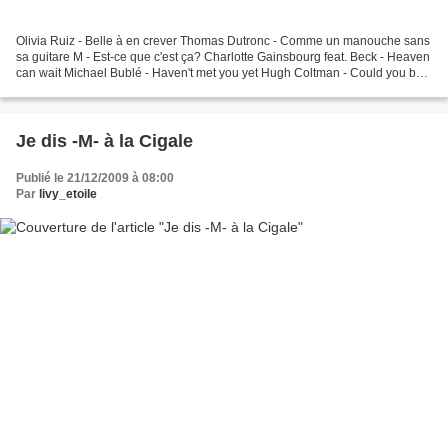
Olivia Ruiz - Belle à en crever Thomas Dutronc - Comme un manouche sans
sa guitare M - Est-ce que c'est ça? Charlotte Gainsbourg feat. Beck - Heaven
can wait Michael Bublé - Haven't met you yet Hugh Coltman - Could you be
trusted Death cab for cutie -...
Je dis -M- à la Cigale
Publié le 21/12/2009 à 08:00
Par
livy_etoile