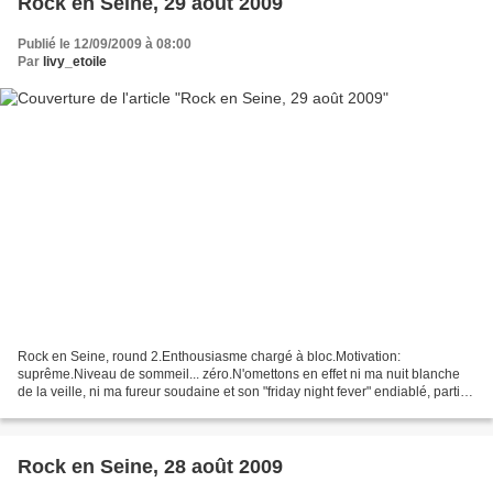
Rock en Seine, 29 août 2009
Publié le 12/09/2009 à 08:00
Par
livy_etoile
Rock en Seine, round 2.Enthousiasme chargé à bloc.Motivation:
suprême.Niveau de sommeil... zéro.N'omettons en effet ni ma nuit blanche
de la veille, ni ma fureur soudaine et son "friday night fever" endiablé, partie
comme je l'étais sur ma lancée et désireuse...
Rock en Seine, 28 août 2009