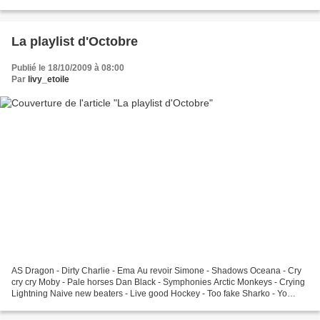
heureusement, c'est désormais chose faite.J'effectue...
La playlist d'Octobre
Publié le 18/10/2009 à 08:00
Par
livy_etoile
AS Dragon - Dirty Charlie - Ema Au revoir Simone - Shadows Oceana - Cry
cry cry Moby - Pale horses Dan Black - Symphonies Arctic Monkeys - Crying
Lightning Naive new beaters - Live good Hockey - Too fake Sharko - Yo
heart The Amplifetes - It's my life...