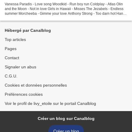
Vanessa Paradis - Love song Woodkid - Run boy run Coldplay - Atlas Olin
and the Moon - Not in love Girls in Hawaii - Misses The Jezabels - Endless
summer Morcheeba - Gimme your love Anthony Strong - Too darn hot Hanni
el Khatib - Penny Electric Guest...
Hébergé par Canalblog
Top articles
Pages
Contact
Signaler un abus
C.G.U.
Cookies et données personnelles
Préférences cookies
Voir le profil de livy_etoile sur le portail Canalblog
Créer un blog sur Canalblog
Créer un blog