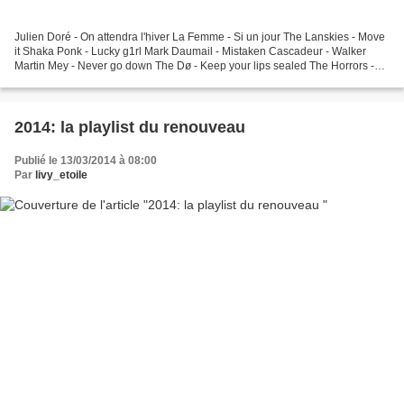
Julien Doré - On attendra l'hiver La Femme - Si un jour The Lanskies - Move
it Shaka Ponk - Lucky g1rl Mark Daumail - Mistaken Cascadeur - Walker
Martin Mey - Never go down The Dø - Keep your lips sealed The Horrors -
So now you know The XX - Angels (remix)...
2014: la playlist du renouveau
Publié le 13/03/2014 à 08:00
Par
livy_etoile