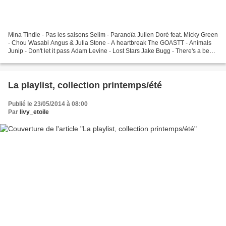
Mina Tindle - Pas les saisons Selim - Paranoïa Julien Doré feat. Micky Green
- Chou Wasabi Angus & Julia Stone - A heartbreak The GOASTT - Animals
Junip - Don't let it pass Adam Levine - Lost Stars Jake Bugg - There's a beast
ans we all feed it Alt-J...
La playlist, collection printemps/été
Publié le 23/05/2014 à 08:00
Par
livy_etoile