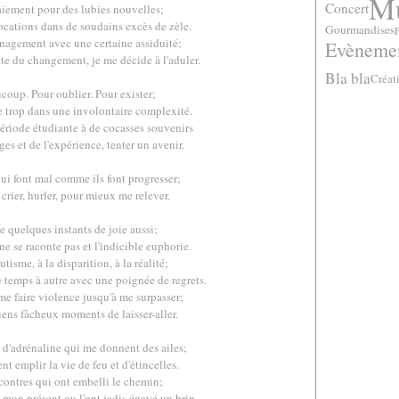
Mu
Concert
iement pour des lubies nouvelles;
cations dans de soudains excès de zèle.
Gourmandises
nagement avec une certaine assiduité;
Evèneme
e du changement, je me décide à l'aduler.
Bla bla
Créat
coup. Pour oublier. Pour exister;
e trop dans une involontaire complexité.
ériode étudiante à de cocasses souvenirs
ages et de l'expérience, tenter un avenir.
qui font mal comme ils font progresser;
 crier, hurler, pour mieux me relever.
e quelques instants de joie aussi;
e se raconte pas et l'indicible euphorie.
tisme, à la disparition, à la réalité;
e temps à autre avec une poignée de regrets.
e faire violence jusqu'à me surpasser;
iens fâcheux moments de laisser-aller.
 d'adrénaline qui me donnent des ailes;
t emplir la vie de feu et d'étincelles.
ncontres qui ont embelli le chemin;
mon présent ou l'ont jadis égayé un brin.