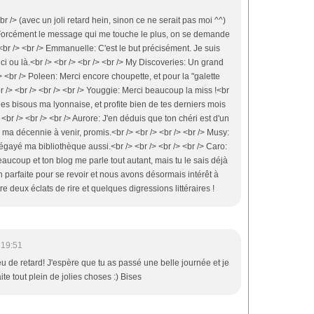
<br /> (avec un joli retard hein, sinon ce ne serait pas moi ^^)
R: Forcément le message qui me touche le plus, on se demande
 <br /> <br /> Emmanuelle: C'est le but précisément. Je suis
ici ou là.<br /> <br /> <br /> <br /> My Discoveries: Un grand
 /> <br /> Poleen: Merci encore choupette, et pour la "galette
 /> <br /> <br /> <br /> Youggie: Merci beaucoup la miss !<br
 Des bisous ma lyonnaise, et profite bien de tes derniers mois
 <br /> <br /> <br /> Aurore: J'en déduis que ton chéri est d'un
 ma décennie à venir, promis.<br /> <br /> <br /> <br /> Musy:
égayé ma bibliothèque aussi.<br /> <br /> <br /> <br /> Caro:
coup et ton blog me parle tout autant, mais tu le sais déjà
n parfaite pour se revoir et nous avons désormais intérêt à
re deux éclats de rire et quelques digressions littéraires !
 19:51
u de retard! J'espère que tu as passé une belle journée et je
ite tout plein de jolies choses :) Bises