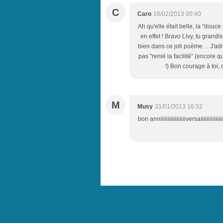
C
Caro
16/02/2013 00:40
Ah qu'elle était belle, la "douc
en effet ! Bravo Livy, tu grandi
bien dans ce joli poème ... J'ad
pas "renié la facilité" (encore qu
!) Bon courage à toi, 
M
Musy
31/01/2013 16:52
bon anniiiiiiiiiiiiiiiiiversaiiiiiii