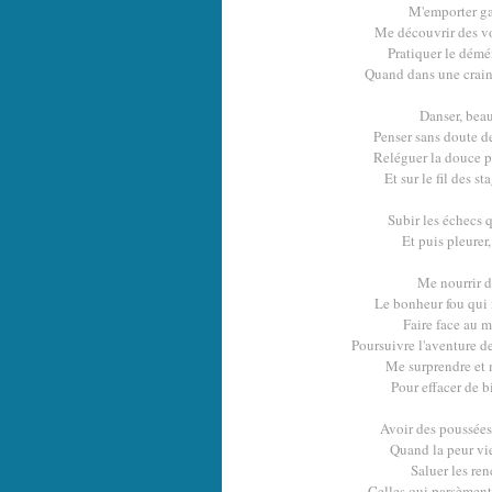
M'emporter ga
Me découvrir des vo
Pratiquer le démé
Quand dans une craint
Danser, beau
Penser sans doute d
Reléguer la douce p
Et sur le fil des st
Subir les échecs 
Et puis pleurer,
Me nourrir d
Le bonheur fou qui n
Faire face au mu
Poursuivre l'aventure d
Me surprendre et m
Pour effacer de b
Avoir des poussées
Quand la peur vien
Saluer les re
Celles qui parsèment 