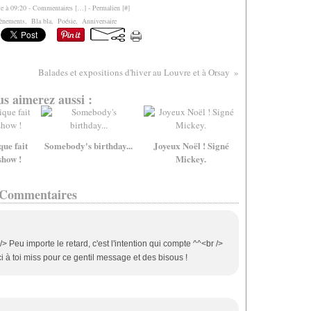
le à 09:20 -
Commentaires [
…
]
- Permalien [
#
]
ènements
,
Bla bla
,
Poésie
,
Anniversaire
Balades et expositions d'hiver au Louvre et à Orsay
s aimerez aussi :
que fait
Somebody's birthday...
Joyeux Noël ! Signé
show !
Mickey.
Commentaires
 Peu importe le retard, c'est l'intention qui compte ^^<br />
 à toi miss pour ce gentil message et des bisous !