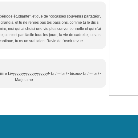
e période étudiante", et que de "cocasses souvenirs partagés",
s grandis, et tu ne renies pas tes passions, comme tu le dis si
mire, moi qui ai choisi une vie plus conventionnelle et qui n'ai
e, ce n'est pas facile tous les jours, la vie de cadrette, tu sais
continue, tu as un vrai talent.Ravie de t'avoir revue.
iiiiiiiiiiiire Livyyyyyyyyyyyyyyyyyyy!<br /> <br /> bisous<br /> <br />
Marjolaine