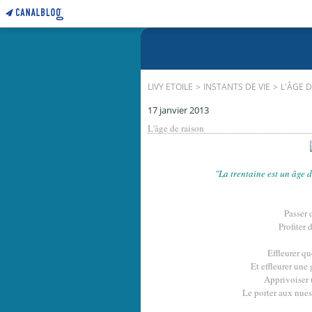
LIVY ETOILE
>
INSTANTS DE VIE
>
L'ÂGE 
17 janvier 2013
L'âge de raison
"La trentaine est un âge di
Passer 
Profiter 
Effleurer q
Et effleurer une 
Apprivoiser u
Le porter aux nues,