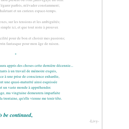
'égarer parfois, m'évader constamment;
haletant et un curieux espace-temps.
oxes, sur les tensions et les ambiguïtés;
 simple ici, et que tout reste à prouver.
acilité pour de bon et choisir mes passions;
rin fantasque pour mon âge de raison.
*
ura appris des choses cette dernière décennie...
tants à un travail de mémoire exquis,
e à une prise de conscience enhardie,
ent une quasi-maturité ainsi esquissée
ut un vaste monde à appréhender.
age, ma vingtaine demeurera imparfaite
la trentaine, qu'elle vienne me tenir tête.
,
o be continued
-Livy-