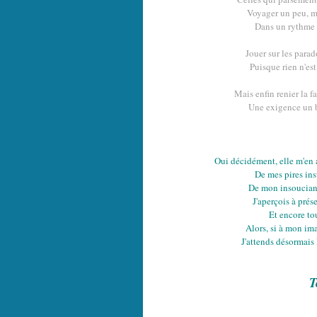
Voyager un peu, m
Dans un rythme 
Jouer sur les parad
Puisque rien n'est
Mais enfin renier la f
Une exigence un b
Oui décidément, elle m'en a
De mes pires ins
De mon insoucianc
J'aperçois à prés
Et encore to
Alors, si à mon im
J'attends désormais 
T