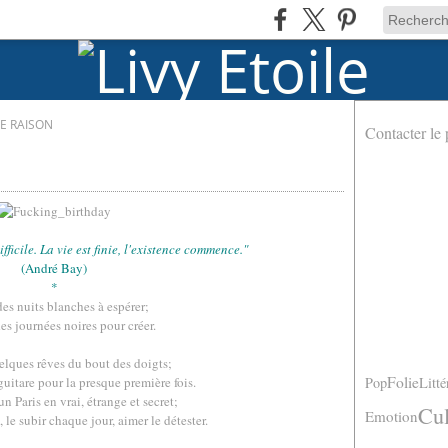
DE RAISON
Contacter le 
fficile. La vie est finie, l'existence commence."
(André Bay)
*
des nuits blanches à espérer;
des journées noires pour créer.
uelques rêves du bout des doigts;
Folie
Pop
Litté
guitare pour la presque première fois.
n Paris en vrai, étrange et secret;
Cul
Emotion
 le subir chaque jour, aimer le détester.