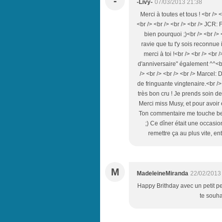
-
-Livy-
07/03/2013 21:38
Merci à toutes et tous ! <br /> 
<br /> <br /> <br /> <br /> JC
bien pourquoi ;)<br /> <br />
ravie que tu t'y sois reconnue 
merci à toi !<br /> <br /> <br
d'anniversaire" également ^^<br
/> <br /> <br /> <br /> Marcel:
de fringuante vingtenaire.<br />
très bon cru ! Je prends soin de
Merci miss Musy, et pour avoir 
Ton commentaire me touche beau
;) Ce dîner était une occasio
remettre ça au plus vite, ent
M
MadeleineMiranda
22/02/2013
Happy Brithday avec un petit pe
te souha