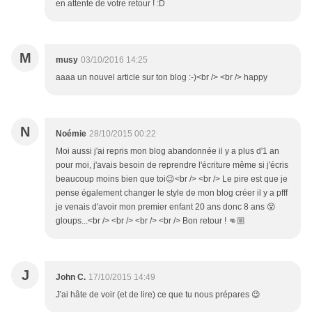
en attente de votre retour ! :D
M
musy
03/10/2016 14:25
aaaa un nouvel article sur ton blog :-)<br /> <br /> happy
N
Noémie
28/10/2015 00:22
Moi aussi j'ai repris mon blog abandonnée il y a plus d'1 an
pour moi, j'avais besoin de reprendre l'écriture même si j'écris
beaucoup moins bien que toi😉<br /> <br /> Le pire est que je
pense également changer le style de mon blog créer il y a pfff
je venais d'avoir mon premier enfant 20 ans donc 8 ans 😵
gloups...<br /> <br /> <br /> <br /> Bon retour ! 👊🏼
J
John C.
17/10/2015 14:49
J'ai hâte de voir (et de lire) ce que tu nous prépares 😉