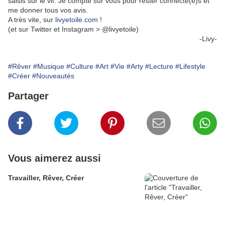
saisis sur le vif. Je compte sur vous pour rester connecté(e)s et
me donner tous vos avis.
A très vite, sur
livyetoile.com
!
(et sur Twitter et Instagram > @livyetoile)
-Livy-
#Rêver
#Musique
#Culture
#Art
#Vie
#Arty
#Lecture
#Lifestyle
#Créer
#Nouveautés
Partager
Vous aimerez aussi
Travailler, Rêver, Créer