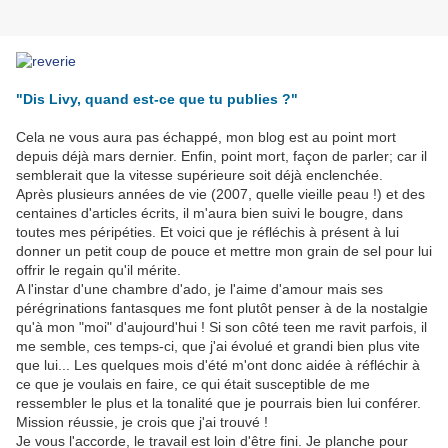
"Dis Livy, quand est-ce que tu publies ?"
Cela ne vous aura pas échappé, mon blog est au point mort
depuis déjà mars dernier. Enfin, point mort, façon de parler; car il
semblerait que la vitesse supérieure soit déjà enclenchée.
Après plusieurs années de vie (2007, quelle vieille peau !) et des
centaines d'articles écrits, il m'aura bien suivi le bougre, dans
toutes mes péripéties. Et voici que je réfléchis à présent à lui
donner un petit coup de pouce et mettre mon grain de s
el pour lui
offrir le regain qu'il mérite.
A l'instar d'une chambre d'ado, je l'aime d'amour mais ses
pérégrinations fantasques me font plutôt penser à de la nostalgie
qu'à mon "moi" d'aujourd'hui ! Si son côté teen me ravit parfois, il
me semble, ces temps-ci, que j'ai évolué et grandi bien plus vite
que lui... Les quelques mois d'été m'ont donc aidée à réfléchir à
ce que je voulais en faire, ce qui était susceptible de me
ressembler le plus et la tonalité que je pourrais bien lui conférer.
Mission réussie, je crois que j'ai trouvé !
Je vous l'accorde, le travail est loin d'être fini. Je planche pour