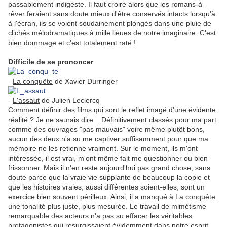
passablement indigeste. Il faut croire alors que les romans-à-
rêver feraient sans doute mieux d'être conservés intacts lorsqu'à
à l'écran, ils se voient soudainement plongés dans une pluie de
clichés mélodramatiques à mille lieues de notre imaginaire. C'est
bien dommage et c'est totalement raté !
Difficile de se prononcer
-
La conquête
de Xavier Durringer
-
L'assaut
de Julien Leclercq
Comment définir des films qui sont le reflet imagé d'une évidente
réalité ? Je ne saurais dire... Définitivement classés pour ma part
comme des ouvrages "pas mauvais" voire même plutôt bons,
aucun des deux n'a su me captiver suffisamment pour que ma
mémoire ne les retienne vraiment. Sur le moment, ils m'ont
intéressée, il est vrai, m'ont même fait me questionner ou bien
frissonner. Mais il n'en reste aujourd'hui pas grand chose, sans
doute parce que la vraie vie supplante de beaucoup la copie et
que les histoires vraies, aussi différentes soient-elles, sont un
exercice bien souvent périlleux. Ainsi, il a manqué à
La conquête
une tonalité plus juste, plus mesurée. Le travail de mimétisme
remarquable des acteurs n'a pas su effacer les véritables
protagonistes qui resurgissaient évidemment dans notre esprit,