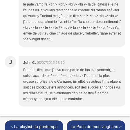
le pâle vampire!<br /> <br /> <br /> <br /> la delicatesse je ne
l'ai pas vu je voulais rester dans le charme du roman et éviter
qu'Audrey Tuetout me gâche le film!<br /> <br /> <br /> <br />
j'ai beaucoup aimé le live et le film "la couleur des sentiments"
<br /> <br /> <br /> <br /> musy<br /> <br /> <br /> <br /> ps j'ai
envie de voir au ciné : "l'âge de glace", "rebelle", "jane eyre" et
"dark night rises"!!!
J
John C.
03/07/2012 13:10
Pour les films que j'ai vu (une partie de ton classement), je
suis d'accord.<br /> <br /> <br /> <br /> Pour moi la plus
grosse surprise a été Carnage. En effet les autres films étaient
soit des blockbusters annoncés, soit des succès annoncés vu
les réalisateurs. Je n'attendais rien de ce film à part de
m'ennuyer et ça a été tout le contraire.
< La playlist du printemps
Le Paris de mes vingt ans >