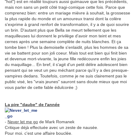
"hot") est en réalité toujours aussi guimauve que les précédents,
mais non sans un petit côté tragi-comique cette fois. Parce que
comprenez bien: entre un mariage mièvre à souhait, la grossesse
la plus rapide du monde et un amoureux transi dont la colère
s'exprime à grand renfort de transformation, il y a de quoi sourire
un brin. D'autant plus que Bella se meurt tellement que les
maquilleuses lui donnent le privilège d'avoir mon teint et mes
cernes après une semaine complète de nuits blanches. Et ça
tombe bien ! Plus la demoiselle s'enlaidit, plus les hommes de sa
vie se battent pour son joli coeur. Mais tout est bien qui finit bien
et devenue mort-vivante, la jeune fille redécouvre enfin les joies
du maquillage... En bref, il s'agit d'un petit délire adolescent bien
pensant qui se veut un peu méchant parce qu'il y a des presque-
vampires dedans. Toutefois, comme je ne suis clairement pas le
public visé, les "vrais jeunes" sauront sans doute mieux que moi
vous parler de cette fable édulcorée ;)
La pire "daube" de l'année
-
Never let me go
de Mark Romanek
Critique déjà effectuée avec un zeste de nausée.
Pour moi, c'est une affaire bouclée.