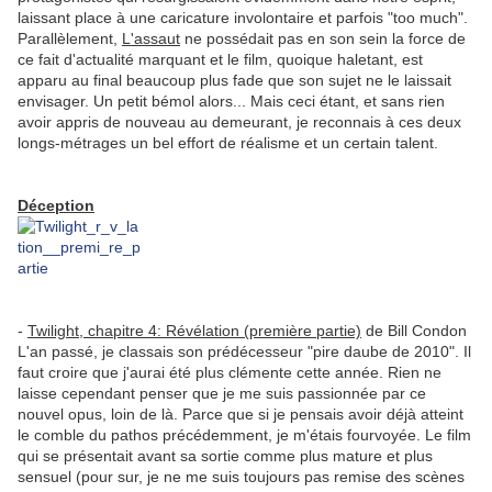
laissant place à une caricature involontaire et parfois "too much".
Parallèlement,
L'assaut
ne possédait pas en son sein la force de
ce fait d'actualité marquant et le film, quoique haletant, est
apparu au final beaucoup plus fade que son sujet ne le laissait
envisager. Un petit bémol alors... Mais ceci étant, et sans rien
avoir appris de nouveau au demeurant, je reconnais à ces deux
longs-métrages un bel effort de réalisme et un certain talent.
Déception
-
Twilight, chapitre 4: Révélation (première partie)
de Bill Condon
L'an passé, je classais son prédécesseur "pire daube de 2010". Il
faut croire que j'aurai été plus clémente cette année. Rien ne
laisse cependant penser que je me suis passionnée par ce
nouvel opus, loin de là. Parce que si je pensais avoir déjà atteint
le comble du pathos précédemment, je m'étais fourvoyée. Le film
qui se présentait avant sa sortie comme plus mature et plus
sensuel (pour sur, je ne me suis toujours pas remise des scènes