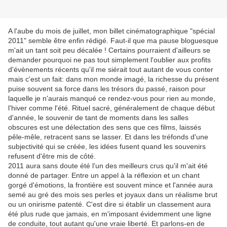
A l'aube du mois de juillet, mon billet cinématographique "spécial
2011" semble être enfin rédigé. Faut-il que ma pause bloguesque
m'ait un tant soit peu décalée ! Certains pourraient d'ailleurs se
demander pourquoi ne pas tout simplement l'oublier aux profits
d'évènements récents qu'il me siérait tout autant de vous conter
mais c'est un fait: dans mon monde imagé, la richesse du présent
puise souvent sa force dans les trésors du passé, raison pour
laquelle je n'aurais manqué ce rendez-vous pour rien au monde,
l'hiver comme l'été. Rituel sacré, généralement de chaque début
d'année, le souvenir de tant de moments dans les salles
obscures est une délectation des sens que ces films, laissés
pêle-mêle, retracent sans se lasser. Et dans les tréfonds d'une
subjectivité qui se créée, les idées fusent quand les souvenirs
refusent d'être mis de côté.
2011 aura sans doute été l'un des meilleurs crus qu'il m'ait été
donné de partager. Entre un appel à la réflexion et un chant
gorgé d'émotions, la frontière est souvent mince et l'année aura
semé au gré des mois ses perles et joyaux dans un réalisme brut
ou un onirisme patenté. C'est dire si établir un classement aura
été plus rude que jamais, en m'imposant évidemment une ligne
de conduite, tout autant qu'une vraie liberté. Et parlons-en de