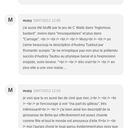
M
musy
19/07/2012 12:05
j'ai aussi été bluffé par le jeu de C Waltz dans "inglorious
bastard", moins dans "mousquetaires" et plus dans
"Carnage". <br /> <br /> <br /> <br /> Musy<br /> <br /> ps
j'aime beaucoup la description d'Audrey Tuetout par
Romantic scorpio "Je ne m'explique pas non plus le prétendu
succès d'Audrey Tautou au physique banal et à l'expression
insipide, voire bovine. "<br /> <br /> très vrai!<br /> <br /> en
plus elle a une voix niaise....
M
musy
19/07/2012 12:03
je vois que tu es aussi fan de ciné que moi;-)<br /> <br /> <br
/> <br /> je t'encourage à voir "ma part du gâteau", très
intéressant!<br /> <br /> j'ai bien aimé ton descriptif de la
grossesse de Bella qui effectivement est assez chiante
comme fille et tout le monde est amoureux d'elle !!!<br /> <br
/> moi j'aurais choisi le loup garou évidemment plus sexy que