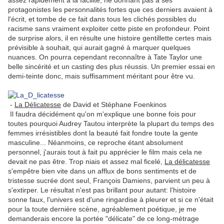
assez rapidement à la facilité, ne donnant pas à ses
protagonistes les personnalités fortes que ces derniers avaient à
l'écrit, et tombe de ce fait dans tous les clichés possibles du
racisme sans vraiment exploiter cette piste en profondeur. Point
de surprise alors, il en résulte une histoire gentillette certes mais
prévisible à souhait, qui aurait gagné à marquer quelques
nuances. On pourra cependant reconnaître à Tate Taylor une
belle sincérité et un casting des plus réussis. Un premier essai en
demi-teinte donc, mais suffisamment méritant pour être vu.
-
La Délicatesse
de David et Stéphane Foenkinos
Il faudra décidément qu'on m'explique une bonne fois pour
toutes pourquoi Audrey Tautou interprète la plupart du temps des
femmes irrésistibles dont la beauté fait fondre toute la gente
masculine... Néanmoins, ce reproche étant absolument
personnel, j'aurais tout à fait pu apprécier le film mais cela ne
devait ne pas être. Trop niais et assez mal ficelé,
La délicatesse
s'empêtre bien vite dans un afflux de bons sentiments et de
tristesse sucrée dont seul, François Damiens, parvient un peu à
s'extirper. Le résultat n'est pas brillant pour autant: l'histoire
sonne faux, l'univers est d'une ringardise à pleurer et si ce n'était
pour la toute dernière scène, agréablement poétique, je me
demanderais encore la portée "délicate" de ce long-métrage