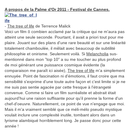
A propos de la Palme d'Or 2011 - Festival de Cannes.
-
The tree of life
de Terrence Malick
Voici un film ô combien acclamé par la critique qui ne m'aura pas
atteint une seule seconde. Pourtant, il avait a priori tout pour me
plaire. Jouant sur des plans d'une rare beauté et sur une linéarité
totalement chamboulée, il mêlait avec beaucoup de subtilité
philosophie et onirisme. Seulement voilà. Si
Melancholia
sus-
mentionné dans mon "top 10" a su me toucher au plus profond
de moi générant une puissance cosmique évidente (la
comparaison me paraît ici aisée),
The tree of life
m'a simplement
ennuyée. Point de fascination ni d'émotions, il faut croire que ma
sensibilité s'exprime d'une toute autre façon et c'est limite si je ne
me suis pas sentie agacée par cette fresque à l'étrangeté
convenue. Comme si faire un film surréaliste et abstrait était
aujourd'hui une raison suffisante pour qu'il prenne la forme d'un
chef-d'oeuvre. Naturellement, ce point de vue n'engage que moi.
Mais il m'a vraiment semblé que ce méli-mélo pseudo mystique
voulait inclure une complexité inutile, tombant alors dans un
lyrisme alambiqué horriblement long. Je passe donc pour cette
année !