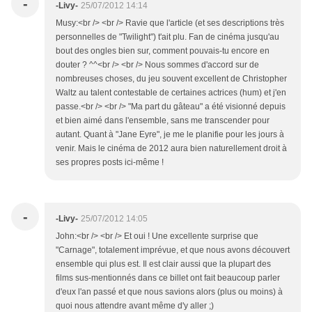
-
-Livy-
25/07/2012 14:14
Musy:<br /> <br /> Ravie que l'article (et ses descriptions très
personnelles de "Twilight") t'ait plu. Fan de cinéma jusqu'au
bout des ongles bien sur, comment pouvais-tu encore en
douter ? ^^<br /> <br /> Nous sommes d'accord sur de
nombreuses choses, du jeu souvent excellent de Christopher
Waltz au talent contestable de certaines actrices (hum) et j'en
passe.<br /> <br /> "Ma part du gâteau" a été visionné depuis
et bien aimé dans l'ensemble, sans me transcender pour
autant. Quant à "Jane Eyre", je me le planifie pour les jours à
venir. Mais le cinéma de 2012 aura bien naturellement droit à
ses propres posts ici-même !
-
-Livy-
25/07/2012 14:05
John:<br /> <br /> Et oui ! Une excellente surprise que
"Carnage", totalement imprévue, et que nous avons découvert
ensemble qui plus est. Il est clair aussi que la plupart des
films sus-mentionnés dans ce billet ont fait beaucoup parler
d'eux l'an passé et que nous savions alors (plus ou moins) à
quoi nous attendre avant même d'y aller ;)