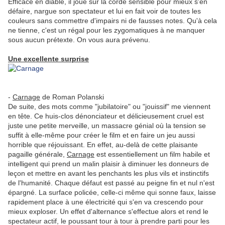
Efficace en diable, il joue sur la corde sensible pour mieux s'en
défaire, nargue son spectateur et lui en fait voir de toutes les
couleurs sans commettre d'impairs ni de fausses notes. Qu'à cela
ne tienne, c'est un régal pour les zygomatiques à ne manquer
sous aucun prétexte. On vous aura prévenu.
Une excellente surprise
-
Carnage
de Roman Polanski
De suite, des mots comme "jubilatoire" ou "jouissif" me viennent
en tête. Ce huis-clos dénonciateur et délicieusement cruel est
juste une petite merveille, un massacre génial où la tension se
suffit à elle-même pour créer le film et en faire un jeu aussi
horrible que réjouissant. En effet, au-delà de cette plaisante
pagaille générale,
Carnage
est essentiellement un film habile et
intelligent qui prend un malin plaisir à diminuer les donneurs de
leçon et mettre en avant les penchants les plus vils et instinctifs
de l'humanité. Chaque défaut est passé au peigne fin et nul n'est
épargné. La surface policée, celle-ci même qui sonne faux, laisse
rapidement place à une électricité qui s'en va crescendo pour
mieux exploser. Un effet d'alternance s'effectue alors et rend le
spectateur actif, le poussant tour à tour à prendre parti pour les