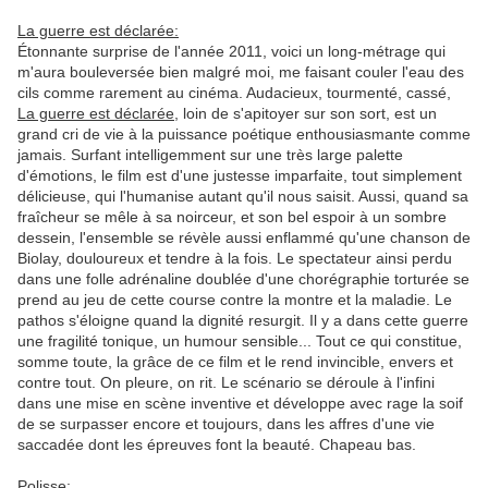
La guerre est déclarée:
Étonnante surprise de l'année 2011, voici un long-métrage qui
m'aura bouleversée bien malgré moi, me faisant couler l'eau des
cils comme rarement au cinéma. Audacieux, tourmenté, cassé,
La guerre est déclarée
, loin de s'apitoyer sur son sort, est un
grand cri de vie à la puissance poétique enthousiasmante comme
jamais. Surfant intelligemment sur une très large palette
d'émotions, le film est d'une justesse imparfaite, tout simplement
délicieuse, qui l'humanise autant qu'il nous saisit. Aussi, quand sa
fraîcheur se mêle à sa noirceur, et son bel espoir à un sombre
dessein, l'ensemble se révèle aussi enflammé qu'une chanson de
Biolay, douloureux et tendre à la fois. Le spectateur ainsi perdu
dans une folle adrénaline doublée d'une chorégraphie torturée se
prend au jeu de cette course contre la montre et la maladie. Le
pathos s'éloigne quand la dignité resurgit. Il y a dans cette guerre
une fragilité tonique, un humour sensible... Tout ce qui constitue,
somme toute, la grâce de ce film et le rend invincible, envers et
contre tout. On pleure, on rit. Le scénario se déroule à l'infini
dans une mise en scène inventive et développe avec rage la soif
de se surpasser encore et toujours, dans les affres d'une vie
saccadée dont les épreuves font la beauté. Chapeau bas.
Polisse: