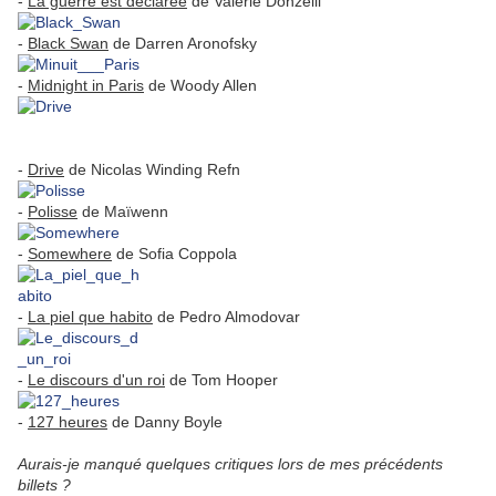
-
La guerre est déclarée
de Valérie Donzelli
-
Black Swan
de Darren Aronofsky
-
Midnight in Paris
de Woody Allen
-
Drive
de Nicolas Winding Refn
-
Polisse
de Maïwenn
-
Somewhere
de Sofia Coppola
-
La piel que habito
de Pedro Almodovar
-
Le discours d'un roi
de Tom Hooper
-
127 heures
de Danny Boyle
Aurais-je manqué quelques critiques lors de mes précédents
billets ?