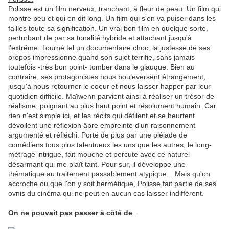
Polisse
est un film nerveux, tranchant, à fleur de peau. Un film qui
montre peu et qui en dit long. Un film qui s'en va puiser dans les
failles toute sa signification. Un vrai bon film en quelque sorte,
perturbant de par sa tonalité hybride et attachant jusqu'à
l'extrême. Tourné tel un documentaire choc, la justesse de ses
propos impressionne quand son sujet terrifie, sans jamais
toutefois -très bon point- tomber dans le glauque. Bien au
contraire, ses protagonistes nous bouleversent étrangement,
jusqu'à nous retourner le coeur et nous laisser happer par leur
quotidien difficile. Maïwenn parvient ainsi à réaliser un trésor de
réalisme, poignant au plus haut point et résolument humain. Car
rien n'est simple ici, et les récits qui défilent et se heurtent
dévoilent une réflexion âpre empreinte d'un raisonnement
argumenté et réfléchi. Porté de plus par une pléiade de
comédiens tous plus talentueux les uns que les autres, le long-
métrage intrigue, fait mouche et percute avec ce naturel
désarmant qui me plaît tant. Pour sur, il développe une
thématique au traitement passablement atypique... Mais qu'on
accroche ou que l'on y soit hermétique,
Polisse
fait partie de ses
ovnis du cinéma qui ne peut en aucun cas laisser indifférent.
On ne pouvait pas passer à côté de
...