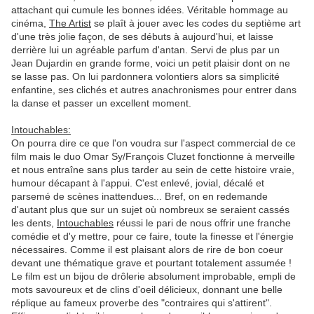
attachant qui cumule les bonnes idées. Véritable hommage au
cinéma,
The Artist
se plaît à jouer avec les codes du septième art
d'une très jolie façon, de ses débuts à aujourd'hui, et laisse
derrière lui un agréable parfum d'antan. Servi de plus par un
Jean Dujardin en grande forme, voici un petit plaisir dont on ne
se lasse pas. On lui pardonnera volontiers alors sa simplicité
enfantine, ses clichés et autres anachronismes pour entrer dans
la danse et passer un excellent moment.
Intouchables:
On pourra dire ce que l'on voudra sur l'aspect commercial d
e ce
film mais le duo Omar Sy/François Cluzet fonctionne à merveille
et nous entraîne sans plus tarder au sein de cette histoire vraie,
humour décapant à l'appui. C'est enlevé, jovial, décalé et
parsemé de scènes inattendues... Bref, on en redemande
d'autant plus que sur un sujet où nombreux se seraient cassés
les dents,
Intouchables
réussi le pari de nous offrir une franche
comédie et d'y mettre, pour ce faire, toute la finesse et l'énergie
nécessaires. Comme il est plaisant alors de rire de bon coeur
devant une thématique grave et pourtant totalement assumée !
Le film est un bijou de drôlerie absolument improbable, empli de
mots savoureux et de clins d'oeil délicieux, donnant une belle
réplique au fameux proverbe des "contraires qui s'attirent".