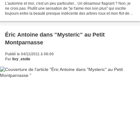
L'automne et moi, c'est un peu particulier... Un désamour flagrant ? Non, je
ne crois pas. Plutôt une sensation de "je t'aime moi non plus" qui oscille
toujours entre la beauté presque indécente des arbres roux et mon flot de
pensées que la mélancolie...
Éric Antoine dans "Mysteric" au Petit
Montparnasse
Publié le 04/11/2011 à 08:00
Par
livy_etoile