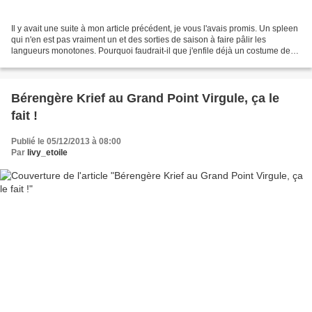
Il y avait une suite à mon article précédent, je vous l'avais promis. Un spleen
qui n'en est pas vraiment un et des sorties de saison à faire pâlir les
langueurs monotones. Pourquoi faudrait-il que j'enfile déjà un costume de
lutin quand mon âme vagabonde...
Bérengère Krief au Grand Point Virgule, ça le
fait !
Publié le 05/12/2013 à 08:00
Par
livy_etoile