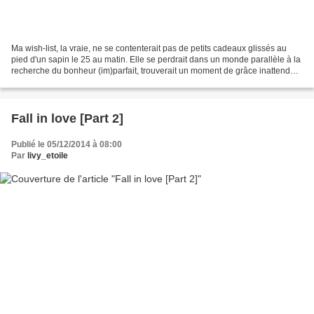
Ma wish-list, la vraie, ne se contenterait pas de petits cadeaux glissés au
pied d'un sapin le 25 au matin. Elle se perdrait dans un monde parallèle à la
recherche du bonheur (im)parfait, trouverait un moment de grâce inattendu
et puis s'en irait explorer...
Fall in love [Part 2]
Publié le 05/12/2014 à 08:00
Par
livy_etoile