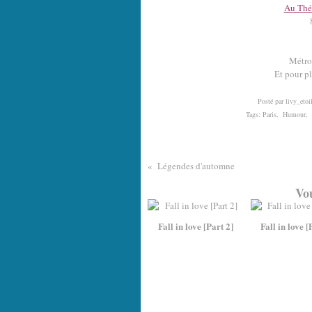
Au Théâ
Métro
Et pour pl
Posté par livy_etoi
Tags:
Paris
,
Humour
,
Légendes d'automne
Vou
Fall in love [Part 2]
Fall in love [