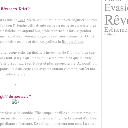
Evasi
Bérengère Krief ?
Rêv
 la fille de
Bref
, Marla, qui jouait le "plan-cul régulier" du mec
 qu'un con !", tendre célibattante un peu gauche au caractère bien
Evèneme
 fraîcheur d'aujourd'hui, drôle et triste à la fois, se perdait
Fashion
ments... et les
fashion-faux-pas
de ses sous-vêtements ! On l'a
econnaître en elle et dans ses gaffes à la
Bridget Jones
.
st vite reconvertie. Un théâtre à investir et de l'humour bien senti.
s tout, il n'y a qu'un pas; et il semblerait bien que la jeune
elle y a consacré ses études et plus encore, sa vie. Aujourd'hui,
a poursuite dans cette voie avec un entrain communicatif et une
réelle énergie.
*
du spectacle ?
Quid
re fasse salle comble. Elle campe une fille célibataire-presque-
e d'un meilleur ami gay en guise de
it-bag
. On la ressent d'emblée
 pétillante et battante. De celles qui peuvent tout oser. La voici