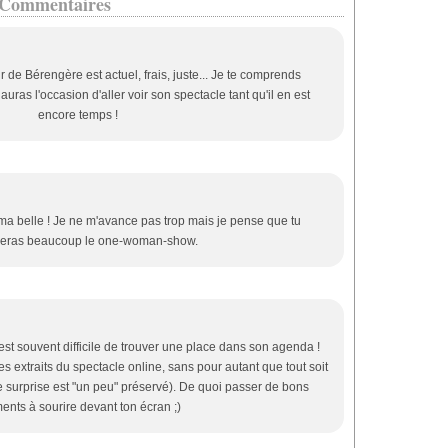
Commentaires
 de Bérengère est actuel, frais, juste... Je te comprends
uras l'occasion d'aller voir son spectacle tant qu'il en est
encore temps !
 ma belle ! Je ne m'avance pas trop mais je pense que tu
ieras beaucoup le one-woman-show.
 est souvent difficile de trouver une place dans son agenda !
es extraits du spectacle online, sans pour autant que tout soit
 de surprise est "un peu" préservé). De quoi passer de bons
nts à sourire devant ton écran ;)