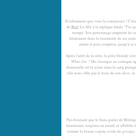
Évidemment que vous la connaissez ! C'était
de
Bref
. La fille à la réplique fatale "T'es
trempé. Son personnage empreint de cette
fatalement dans la tourmente de ses senti
aimée et puis comprise, jusqu'à se r
Après l'arrêt de la série, la jolie blonde s'e
What else ?
Du classique au comique aprè
demoiselle ait la scène dans le sang puisqu'
elle nous offre par le biais de son
show
, l
Pas étonnant que le franc-parler de Bérengè
trentenaire, toujours en retard, et affublé
comme la bonne copine avide de
gossips
,