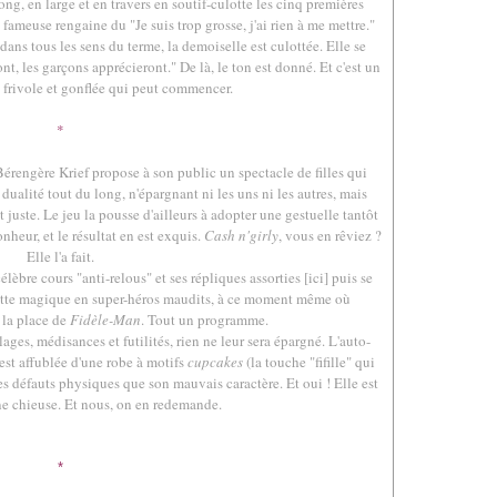
long, en large et en travers en soutif-culotte les cinq premières
fameuse rengaine du "Je suis trop grosse, j'ai rien à me mettre."
ans tous les sens du terme, la demoiselle est culottée. Elle se
t, les garçons apprécieront." De là, le ton est donné. Et c'est un
e frivole et gonflée qui peut commencer.
*
érengère Krief propose à son public un spectacle de filles qui
dualité tout du long, n'épargnant ni les uns ni les autres, mais
juste. Le jeu la pousse d'ailleurs à adopter une gestuelle tantôt
heur, et le résultat en est exquis.
Cash n'girly
, vous en rêviez ?
Elle l'a fait.
èbre cours "anti-relous" et ses répliques assorties [
ici
] puis se
ette magique en super-héros maudits, à ce moment même où
 la place de
Fidèle-Man
. Tout un programme.
lages, médisances et futilités, rien ne leur sera épargné. L'auto-
'est affublée d'une robe à motifs
cupcakes
(la touche "fifille" qui
 défauts physiques que son mauvais caractère. Et oui ! Elle est
ne chieuse. Et nous, on en redemande.
*