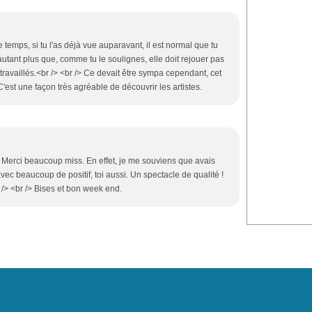
temps, si tu l'as déjà vue auparavant, il est normal que tu
D'autant plus que, comme tu le soulignes, elle doit rejouer pas
ravaillés.<br /> <br /> Ce devait être sympa cependant, cet
'est une façon très agréable de découvrir les artistes.
> Merci beaucoup miss. En effet, je me souviens que avais
 beaucoup de positif, toi aussi. Un spectacle de qualité !
 /> <br /> Bises et bon week end.