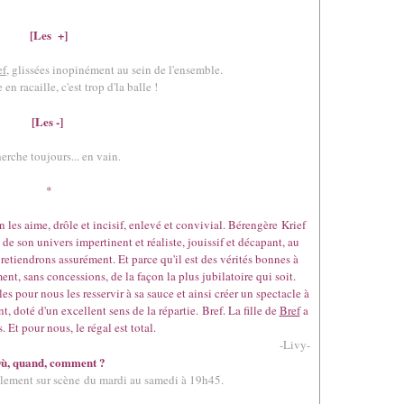
[Les +]
ef
, glissées inopinément au sein de l'ensemble.
en racaille, c'est trop d'la balle !
[Les -]
herche toujours... en vain.
*
les aime, drôle et incisif, enlevé et convivial. Bérengère Krief
de son univers impertinent et réaliste, jouissif et décapant, au
retiendrons assurément. Et parce qu'il est des vérités bonnes à
nt, sans concessions, de la façon la plus jubilatoire qui soit.
es pour nous les resservir à sa sauce et ainsi créer un spectacle à
, doté d'un excellent sens de la répartie. Bref. La fille de
Bref
a
. Et pour nous, le régal est total.
-Livy-
ù, quand, comment ?
llement sur scène du mardi au samedi à 19h45.