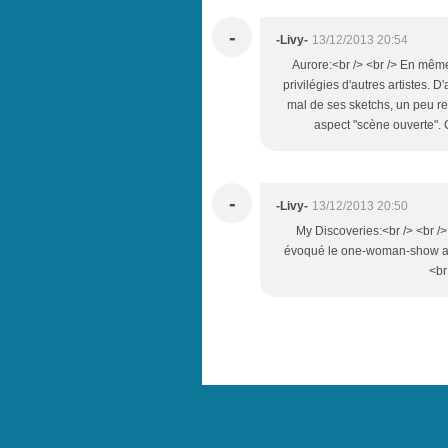
-
-Livy-
13/12/2013 20:54
Aurore:<br /> <br /> En même 
privilégies d'autres artistes. 
mal de ses sketchs, un peu ret
aspect "scène ouverte". C
-
-Livy-
13/12/2013 20:50
My Discoveries:<br /> <br /
évoqué le one-woman-show avec
<br