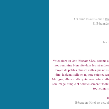
On aime les allusions à
Br
Et Bérengère 
Je c
Voici alors un O
ne-Woman-Show
comme on 
nous entraîne bien vite dans les méandres 
moyen de petites phrases cultes que nous 
dire, la demoiselle en rajoute soigneuseme
Maligne, elle a su décrypter nos points faibl
son image, simple et délicieusement insolent
tout compris
O
Bérengère Krief est actue