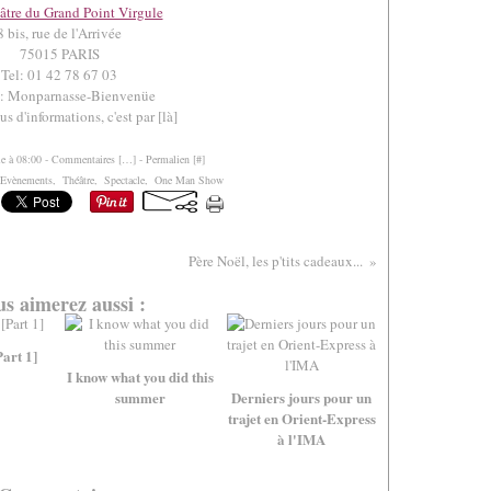
tre du Grand Point Virgule
8 bis, rue de l'Arrivée
75015 PARIS
Tel: 01 42 78 67 03
: Monparnasse-Bienvenüe
us d'informations, c'est par [
là
]
le à 08:00 -
Commentaires [
…
]
- Permalien [
#
]
Evènements
,
Théâtre
,
Spectacle
,
One Man Show
Père Noël, les p'tits cadeaux...
s aimerez aussi :
Part 1]
I know what you did this
summer
Derniers jours pour un
trajet en Orient-Express
à l'IMA