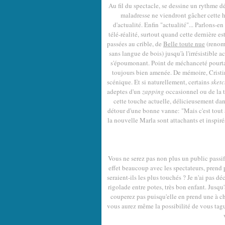
Au fil du spectacle, se dessine un rythme d
maladresse ne viendront gâcher cette he
d'actualité. Enfin "actualité"... Parlons-en
télé-réalité, surtout quand cette dernière es
passées au crible, de
Belle toute nue
(renomm
sans langue de bois) jusqu'à l'irrésistible 
s'époumonant. Point de méchanceté pourtant
toujours bien amenée. De mémoire, Crist
scénique. Et si naturellement, certains
sketc
adeptes d'un
zapping
occasionnel ou de la t
cette touche actuelle, délicieusement dans 
détour d'une bonne vanne: "Mais c'est tout à 
la nouvelle Marla sont attachants et inspirés
Vous ne serez pas non plus un public passif.
effet beaucoup avec les spectateurs, prend 
seraient-ils les plus touchés ? Je n'ai pas dé
rigolade entre potes, très bon enfant. Jusq
couperez pas puisqu'elle en prend une à ch
vous aurez même la possibilité de vous tagu