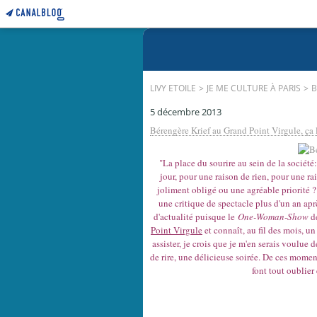
LIVY ETOILE
>
JE ME CULTURE À PARIS
>
B
5 décembre 2013
Bérengère Krief au Grand Point Virgule, ça le
"La place du sourire au sein de la société
jour, pour une raison de rien, pour une r
joliment obligé ou une agréable priorité ? 
une critique de spectacle plus d'un an aprè
d'actualité puisque le
One-Woman-Show
de
Point Virgule
et connaît, au fil des mois, un
assister, je crois que je m'en serais voulue d
de rire, une délicieuse soirée. De ces mome
font tout oublier