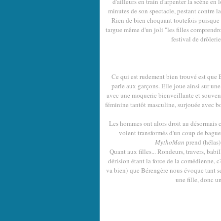
d'ailleurs en train d'arpenter la scène en 
minutes de son spectacle, pestant contre la 
Rien de bien choquant toutefois puisque d
targue même d'un joli "les filles comprendron
festival de drôleri
Ce qui est rudement bien trouvé est que B
parle aux garçons. Elle joue ainsi sur une 
avec une moquerie bienveillante et souvent 
féminine tantôt masculine, surjouée avec bon
Les hommes ont alors droit au désormais cél
voient transformés d'un coup de bagu
MythoMan
prend (hélas)
Quant aux filles... Rondeurs, travers, babil
dérision étant la force de la comédienne, c
va bien) que Bérengère nous évoque tant ses
une fille, donc u