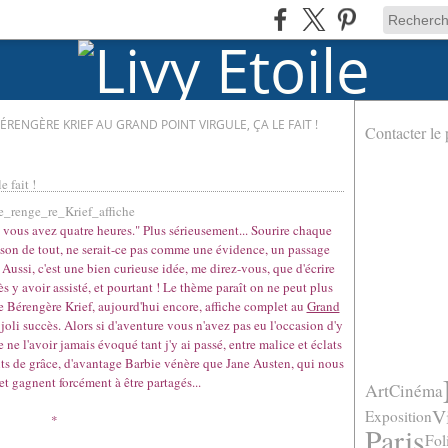
ÉRENGÈRE KRIEF AU GRAND POINT VIRGULE, ÇA LE FAIT !
Contacter le 
 fait !
: vous avez quatre heures." Plus sérieusement... Sourire chaque
aison de tout, ne serait-ce pas comme une évidence, un passage
Aussi, c'est une bien curieuse idée, me direz-vous, que d'écrire
s y avoir assisté, et pourtant ! Le thème paraît on ne peut plus
 Bérengère Krief, aujourd'hui encore, affiche complet au
Grand
 joli succès. Alors si d'aventure vous n'avez pas eu l'occasion d'y
e ne l'avoir jamais évoqué tant j'y ai passé, entre malice et éclats
nts de grâce, d'avantage Barbie vénère que Jane Austen, qui nous
 et gagnent forcément à être partagés...
Art
Cinéma
V
Exposition
*
Paris
Fol