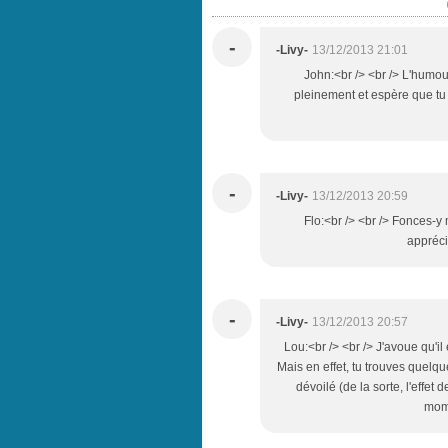
-
-Livy-
13/12/2013 21:01
John:<br /> <br /> L'humour
pleinement et espère que tu a
-
-Livy-
13/12/2013 20:59
Flo:<br /> <br /> Fonces-y
appréc
-
-Livy-
13/12/2013 20:57
Lou:<br /> <br /> J'avoue qu'il
Mais en effet, tu trouves quelqu
dévoilé (de la sorte, l'effet
mome