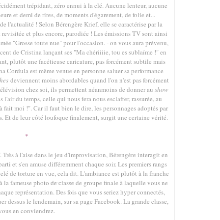
écidément trépidant, zéro ennui à la clé. Aucune lenteur, aucune
ure et demi de rires, de moments d'égarement, de folie et...
 de l'actualité ! Selon Bérengère Krief, elle se caractérise par la
t revisitée et plus encore, parodiée ! Les émissions TV sont ainsi
ée "Grosse toute nue" pour l'occasion. - on vous aura prévenu,
accent de Cristina lançant ses "Ma chériiiie, tou es sublaïme !" en
, plutôt une facétieuse caricature, pas forcément subtile mais
ina Cordula est même venue en personne saluer sa performance
hes
deviennent moins abordables quand l'on n'est pas forcément
élévision chez soi, ils permettent néanmoins de donner au
show
l'air du temps, celle qui nous fera nous esclaffer, rassurée, au
fait moi !". Car il faut bien le dire, les personnages adoptés par
. Et de leur côté loufoque finalement, surgit une certaine vérité.
*
 Très à l'aise dans le jeu d'improvisation, Bérengère interagit en
parti et s'en amuse différemment chaque soir. Les premiers rangs
celé de torture en vue, cela dit. L'ambiance est plutôt à la franche
u'à la fameuse photo
de classe
de groupe finale à laquelle vous ne
aque représentation. Des fois que vous seriez hyper connectés,
er dessus le lendemain, sur sa page Facebook. La grande classe,
vous en conviendrez.