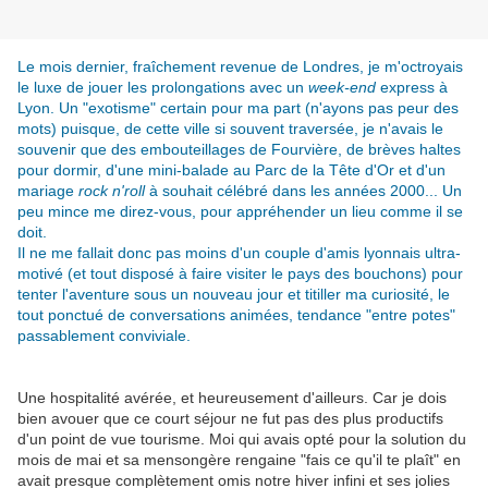
Le mois dernier, fraîchement revenue de Londres, je m'octroyais
le luxe de jouer les prolongations avec un
week-end
express à
Lyon. Un "exotisme" certain pour ma part (n'ayons pas peur des
mots) puisque, de cette ville si souvent traversée, je n'avais le
souvenir que des embouteillages de Fourvière, de brèves haltes
pour dormir, d'une mini-balade au Parc de la Tête d'Or et d'un
mariage
rock n'roll
à souhait célébré dans les années 2000... Un
peu mince me direz-vous, pour appréhender un lieu comme il se
doit.
Il ne me fallait donc pas moins d'un couple d'amis lyonnais ultra-
motivé (et tout disposé à faire visiter le pays des bouchons) pour
tenter l'aventure sous un nouveau jour et titiller ma curiosité, le
tout ponctué de conversations animées, tendance "entre potes"
passablement conviviale.
Une hospitalité avérée, et heureusement d'ailleurs. Car je dois
bien avouer que ce court séjour ne fut pas des plus productifs
d'un point de vue tourisme. Moi qui avais opté pour la solution du
mois de mai et sa mensongère rengaine "fais ce qu'il te plaît" en
avait presque complètement omis notre hiver infini et ses jolies