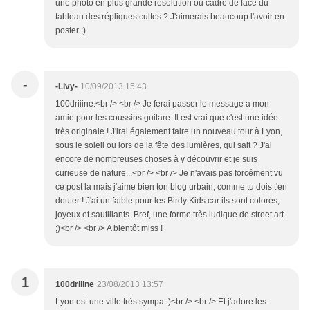
une photo en plus grande résolution ou cadré de face du
tableau des répliques cultes ? J'aimerais beaucoup l'avoir en
poster ;)
-
-Livy-
10/09/2013 15:43
100driiine:<br /> <br /> Je ferai passer le message à mon
amie pour les coussins guitare. Il est vrai que c'est une idée
très originale ! J'irai également faire un nouveau tour à Lyon,
sous le soleil ou lors de la fête des lumières, qui sait ? J'ai
encore de nombreuses choses à y découvrir et je suis
curieuse de nature...<br /> <br /> Je n'avais pas forcément vu
ce post là mais j'aime bien ton blog urbain, comme tu dois t'en
douter ! J'ai un faible pour les Birdy Kids car ils sont colorés,
joyeux et sautillants. Bref, une forme très ludique de street art
;)<br /> <br /> A bientôt miss !
1
100driiine
23/08/2013 13:57
Lyon est une ville très sympa :)<br /> <br /> Et j'adore les