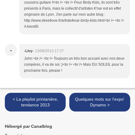
coussins guitare !!<br /> <br /> Pour Birdy Kids, ils sont très
présents à Paris, mais le collectif d'artistes K'nar est en effet
originaire de Lyon. J'en parle sur mon autre blog :
http://www.streetlove.fr/artiste/knar-birdy-kids.html<br /> <br />
A bientôt
-
-Livy-
13/08/2013 17:27
John:<br /> <br /> Toujours un très bon accueil avec nos deux
compères, il va de soi ;)<br /> <br /> Mais DU SOLEIL pour la
prochaine fois, please !
< La playlist printanière,
Quelques mots sur l'expo'
tendance 2013
Dynamo >
Hébergé par Canalblog