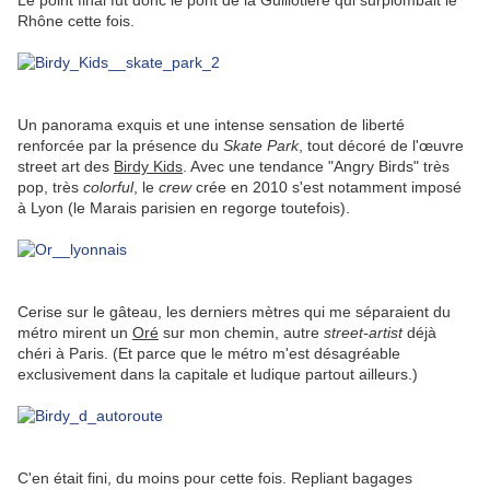
Le point final fut donc le pont de la Guillotière qui surplombait le
Rhône cette fois.
Un panorama exquis et une intense sensation de liberté
renforcée par la présence du
Skate Park
, tout décoré de l'œuvre
street art des
Birdy Kids
. Avec une tendance "Angry Birds" très
pop, très
colorful
, le
crew
crée en 2010 s'est notamment imposé
à Lyon (le Marais parisien en regorge toutefois).
Cerise sur le gâteau, les derniers mètres qui me séparaient du
métro mirent un
Oré
sur mon chemin, autre
street-artist
déjà
chéri à Paris. (Et parce que le métro m'est désagréable
exclusivement dans la capitale et ludique partout ailleurs.)
C'en était fini, du moins pour cette fois. Repliant bagages