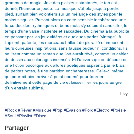
grammes de magie. J
oie des plaisirs instantanés, l
e ton est
donné, l'humeur enjouée.
La musique s'affole jusqu'à perdre
pied, surfant bien volontiers sur un mélange des styles pour le
moins singulier
.
Puisant alors en cette sensible incohérence une
force décidée, rythmiques et bons mots s'y côtoient
sans ciller, le
temps d'une valse insolente et saccadée.
Du cinéma à la publicité
en passant par les jeux vidéos et quelques perles "vintage" à
l'aplomb patenté, les morceaux brillent de pluralité et imposent
leurs curieuses inspirations, sans fausse pudeur ni conditions.
Ils
se lisent comme un roman que l'on aurait rêvé, comme un cahier
de dessin aux coloriages insensés. Et l'univers qui en découle est
une fiction bucolique aux allures poétiques aspirant, par le biais
de petites notes, à une partition enchanteresse. Celle-ci même
qui pourrait bien arriver à point nommé pour tourner
définitivement cette page de vie et laisser filer les jours au gré
d'un entrain sublimé...
-Livy-
#Rock
#Rêver
#Musique
#Pop
#Evasion
#Folk
#Electro
#Poésie
#Soul
#Playlist
#Disco
Partager