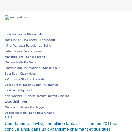
Inna Modja - La fille du Lido
Tom Dice et Elisa Tovati - Il nous faut
-M- et Vanessa Paradis - La Seine
Julien Doré - L'été summer
Mansfield Tya - Sur le plafond
Mademoiselle K - Branc
Florence and the machine - Shake it out
Sela Sue - Crazy vibes
VV Brown - Shark in the water
College feat. Electric Youth - A real hero
Kavinsky - Night call
Acid Washed - General motors, Detroit, America
Woodchild - Iron
Maroon 5 - Moves like Jagger
Doobie brothers - Long train running
° ° °
Une dernière playlist, une ultime fantaisie... L'année 2011 se
conclue ainsi, dans un dynamisme charmant et quelques