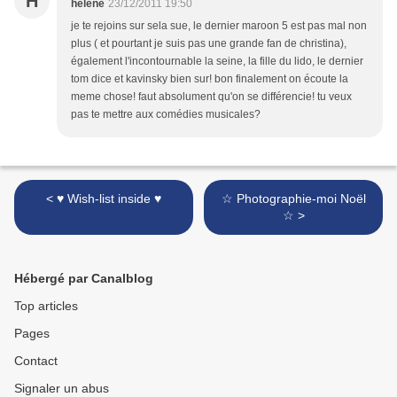
H
hélène
23/12/2011 19:50
je te rejoins sur sela sue, le dernier maroon 5 est pas mal non
plus ( et pourtant je suis pas une grande fan de christina),
également l'incontournable la seine, la fille du lido, le dernier
tom dice et kavinsky bien sur! bon finalement on écoute la
meme chose! faut absolument qu'on se différencie! tu veux
pas te mettre aux comédies musicales?
< ♥ Wish-list inside ♥
☆ Photographie-moi Noël
☆ >
Hébergé par Canalblog
Top articles
Pages
Contact
Signaler un abus