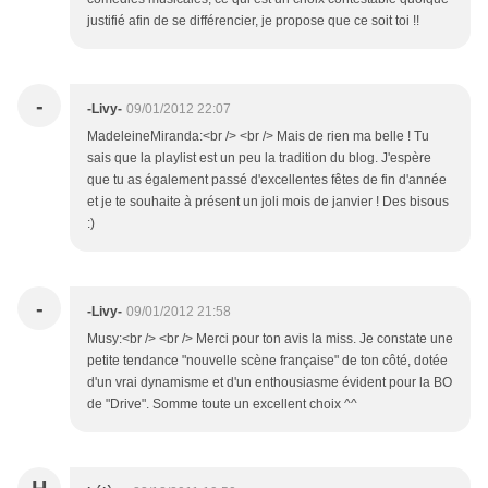
justifié afin de se différencier, je propose que ce soit toi !!
-
-Livy-
09/01/2012 22:07
MadeleineMiranda:<br /> <br /> Mais de rien ma belle ! Tu
sais que la playlist est un peu la tradition du blog. J'espère
que tu as également passé d'excellentes fêtes de fin d'année
et je te souhaite à présent un joli mois de janvier ! Des bisous
:)
-
-Livy-
09/01/2012 21:58
Musy:<br /> <br /> Merci pour ton avis la miss. Je constate une
petite tendance "nouvelle scène française" de ton côté, dotée
d'un vrai dynamisme et d'un enthousiasme évident pour la BO
de "Drive". Somme toute un excellent choix ^^