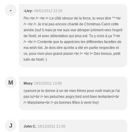
-
-Livy-
09/01/2012 22:26
Flo:<br /> <br /> Le côté obscur de la force, tu veux dire ^^<br
/> <br /> Je n'ai pas encore chanté de Christmas Carol cette
année (ouf !) mais je me suis vue déraper joliment vers l'esprit
de Noël, et avec délectation qui plus est. Tu y crois à ça ?<br
/> <br /> Contente que tu apprécies les différentes facettes de
ma wish-list. Je dois dire qu'elle a été en partie respectée et
ce, pour mon plus grand plaisir.<br /> <br /> Des bisous, petit
lutin de Noël :)
M
Musy
19/12/2011 13:00
cyanure je le donne à un de mes frères pour noël mais je l'ai
pas lu!<br /> les peluches angry bird sont bien tentantes!<br
/> Marjolaine<br /> ps bonnes fêtes à venir livy!
J
John C.
18/12/2011 21:56