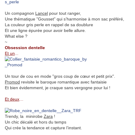
Un compagnon
Lancel
pour tout ranger,
Une thématique "Gousset" qui s’harmonise à mon sac préféré,
La couleur gris perle en rappel de sa doublure
Et une ligne épurée pour avoir belle allure.
What else ?
~
Obsession dentelle
Et un
...
Un tour de cou en mode "gros coup de cœur et petit prix".
Promod
revisite le baroque romantique avec fantaisie
Et bien évidemment, je craque sans vergogne pour lui !
.
Et deux
…
Trendy, la minirobe
Zara
!
Un chic décalé et hors du temps
Qui crée la tendance et capture l’instant.
.