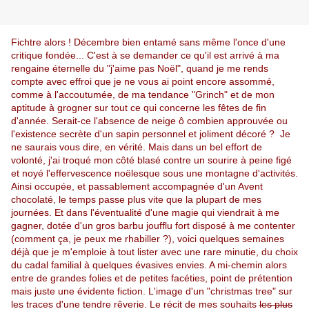
Fichtre alors ! Décembre bien entamé sans même l'once d'une
critique fondée... C'est à se demander ce qu'il est arrivé à ma
rengaine éternelle du "j'aime pas Noël", quand je me rends
compte avec effroi que je ne vous ai point encore assommé,
comme à l'accoutumée, de ma tendance "Grinch" et de mon
aptitude à grogner sur tout ce qui concerne les fêtes de fin
d'année. Serait-ce l'absence de neige ô combien approuvée ou
l'existence secrète d'un sapin personnel et joliment décoré ? Je
ne saurais vous dire, en vérité. Mais dans un bel effort de
volonté, j'ai troqué mon côté blasé contre un sourire à peine figé
et noyé l'effervescence noëlesque sous une montagne d'activités.
Ainsi occupée, et passablement accompagnée d'un Avent
chocolaté, le temps passe plus vite que la plupart de mes
journées. Et dans l'éventualité d'une magie qui viendrait à me
gagner, dotée d'un gros barbu joufflu fort disposé à me contenter
(comment ça, je peux me rhabiller ?), voici quelques semaines
déjà que je m'emploie à tout lister avec une rare minutie, du choix
du cadal familial à quelques évasives envies. A mi-chemin alors
entre de grandes folies et de petites facéties, point de prétention
mais juste une évidente fiction. L'image d'un "christmas tree" sur
les traces d'une tendre rêverie. Le récit de mes souhaits
les plus