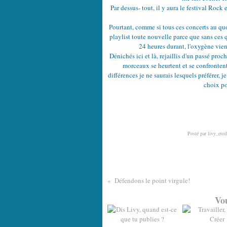
Par dessus- tout, il y aura le festival Rock
Pourtant, comme si tous ces concerts au quo
playlist toute nouvelle parce que sans ces q
24 heures durant, l'oxygène vien
Dénichés ici et là, rejaillis d'un passé pro
morceaux se heurtent et se confrontent
différences je ne saurais lesquels préférer, 
choix po
Posté par livy_etoi
Défendons le point virgule!
Vou