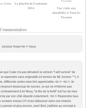
er, Créer
La playlist de l'automne
2014
Une visite aux
chandelles à Vaux-le-
Vicomte
Commentaires
zut pour l'expo<br /> musy
ve que Cake n'a pas dénaturé la version "I will survive" de
la reprendre sans originalité (cf version de 98, horreur ^^), il
, différente certes mais très appréciable.<br /> <br /> Je
 toujours beaucoup de succès, ce qui ne m'étonne pas
 contrairement à toi Musy, "la fée de la forêt" est l'un de mes
st de par son côté déjanté notamment. <br /> Reprendre tous
e scolaire niveau CP et les détourner dans une histoire
t y penser et plus encore, oser! Bref, j'adhère au concept à