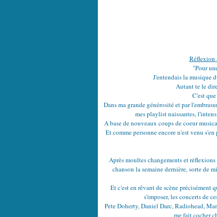
Réflexion 
"Pour une
J'entendais la musique d
Autant te le dire
C'est que
Dans ma grande générosité et par l'embrasure
mes playlist naissantes, l'inte
A base de nouveaux coups de coeur musicau
Et comme personne encore n'est venu s'en p
Après moultes changements et réflexions i
chanson la semaine dernière, sorte de m
Et c'est en rêvant de scène précisément 
s'imposer, les concerts de c
Pete Doherty, Daniel Darc, Radiohead, Manu
me fait cocher ch