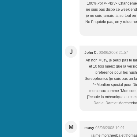
100%.<br /> <br /> Changement
ne suis pas dispo ce week end 
je ne suis jamais là, surtout en 
Ne t'inquiète pas, on y retour
J
John C.
03/06/2008 21:57
Ah non Musy, je peux pas te lai
et 10 fois mieux que la versio
préférence pour les hushpu
Sereophonics (je suis pas un fa
/> Mention spécial pour Dio
morceaux comme "Mon coeur 
j'écoute la mécanique du coeu
Daniel Darc et Morcheeba. 
M
musy
03/06/2008 19:01
j'aime morcheeba et thomas d