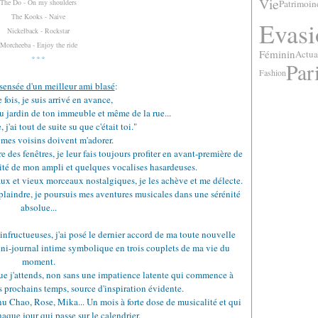
Vie
Patrimoin
The Do - On my shoulders
The Kooks - Naive
Evasi
Nickelback - Rockstar
Morcheeba - Enjoy the ride
Féminin
Actua
° ° °
Par
Fashion
sensée d'un meilleur ami blasé
:
 fois, je suis arrivé en avance,
u jardin de ton immeuble et même de la rue...
, j'ai tout de suite su que c'était toi."
 mes voisins doivent m'adorer.
 des fenêtres, je leur fais toujours profiter en avant-première de
nsité de mon ampli et quelques vocalises hasardeuses.
x et vieux morceaux nostalgiques, je les achève et me délecte.
laindre, je poursuis mes aventures musicales dans une sérénité
absolue...
nfructueuses, j'ai posé le dernier accord de ma toute nouvelle
ini-journal intime symbolique en trois couplets de ma vie du
moment.
que j'attends, non sans une impatience latente qui commence à
es prochains temps, source d'inspiration évidente.
 Chao, Rose, Mika... Un mois à forte dose de musicalité et qui
aque jour qui passe sur le calendrier.