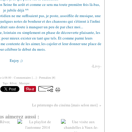
 en Seine fin août et comme ce sera ma toute première fois là-bas,
je jubile déjà ^^
tidien ne me suffisaient pas, je poste, assoiffée de musique, une
uelques notes de bonheur et des chansons qui s'étirent à l'infini
drait sans doute à manquer un peu de par chez moi...
che, lointain ou simplement en phase de découverte plaisante, les
 pour mieux exister en tant que tels. Et comme parmi leurs
je me contente de les aimer, les cajoler et leur donner une place de
ur célébrer le début du mois.
Enjoy ;)
-Livy-
le à 08:00 -
Commentaires [
…
]
- Permalien [
#
]
Tags:
Rêver
,
Musique
Le printemps du cinéma [mais selon moi]
s aimerez aussi :