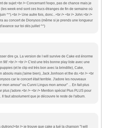
 de sujet:<br /> Concernant l'expo, pas de chance mais je
(les week end sont ces trucs étranges de fin de semaine où
juin ^^).<br /> Une autre fois, donc...<br /> <br /> John:<br />
nera au concert de Dionysos (même si je prends une longueur
d'avance sur toi dés juillet ^^)
sser dire ça. La version de I will survive de Cake est énorme
n 98'.<br /> <br /> C'est une très bonne play liste avec une
ppies (et le clip est très bon avec la brindille), Cake,
n absolu mais j'aime bien), Jack Jonhson et the do.<br /> <br
nysos car le concert était terrible. J'adore les nouveaux
mon amour" ou Cunni Lingus mon amour" ... En fait plus
r plus j'adore.<br /> <br /> Mention spécial Plus PLUS pour
Il faut absolument que je découvre le reste de l'album.
utronc!<br /> je trouve que cake a tué la chanson "I will