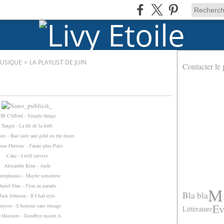
MUSIQUE
>
LA PLAYLIST DE JUIN
Contacter le 
DB Clifford - Simple things
Tanger - La fée de la forêt
es - Bad taste and gold on the doors
as Dutronc - J'aime plus Paris
Cake - I will survive
Alexandre Kinn - Aude
ereophonics - Maybe tomorrow
aniel Darc - J'irai au paradis
M
Bla bla
Jack Johnson - If I had eyes
Ev
nysos - L'homme sans trucage
Littérature
 Hoosiers - Goodbye mister A