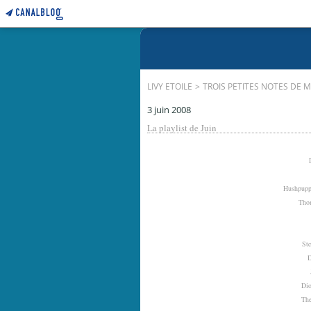
LIVY ETOILE
>
TROIS PETITES NOTES DE 
3 juin 2008
La playlist de Juin
Hushpuppi
Thom
St
D
Dio
The