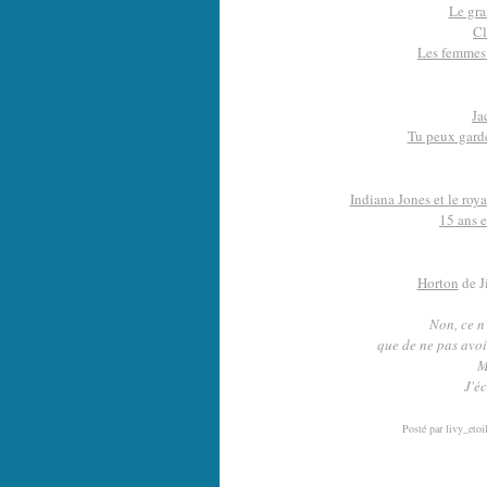
Le gra
Cl
Les femmes 
Ja
Tu peux garde
Indiana Jones et le roy
15 ans 
Horton
de J
Non, ce n
que de ne pas avoi
M
J'éc
Posté par livy_etoi