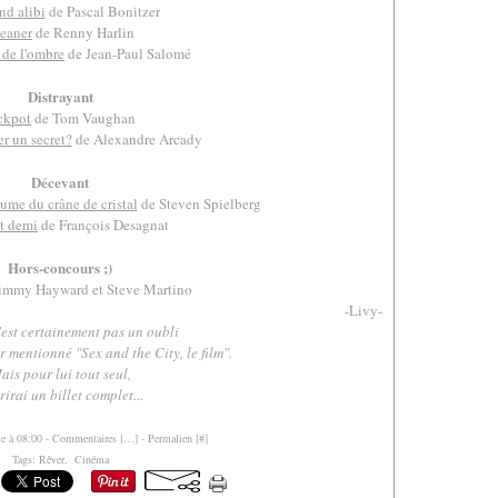
nd alibi
de Pascal Bonitzer
eaner
de Renny Harlin
de l'ombre
de Jean-Paul Salomé
Distrayant
ckpot
de Tom Vaughan
r un secret?
de Alexandre Arcady
Décevant
aume du crâne de cristal
de Steven Spielberg
et demi
de François Desagnat
Hors-concours ;)
immy Hayward et Steve Martino
-Livy-
'est certainement pas un oubli
r mentionné "Sex and the City, le film".
ais pour lui tout seul,
rirai un billet complet...
le à 08:00 -
Commentaires [
…
]
- Permalien [
#
]
Tags:
Rêver
,
Cinéma