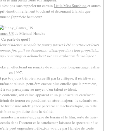
is et le film prend toute son ampleur.
 n'est pas sans rappeler un certain
Little Miss Sunshine
et autres
esprit émotionnellement touchant et détonnant à la fois que
mment j'apprécie beaucoup.
.
ames US
de Michael Haneke
Ca parle de quoi?
 leur résidence secondaire pour y passer l'été et retrouver leurs
homme, fort poli au demeurant, débarque dans leur propriété...
ournure étrange et débouchent sur une explosion de violence."
eke en effectuant un remake de son propre long-métrage réalisé
en 1997.
s toujours très bien accueilli par la critique, il récidive en
ément réussie, peut-être encore plus cruelle que la première,
sité à son paroxysme au moyen d'un talent évident.
ce contenue, son calme apparent et un jeu d'acteurs carrément
 frémir de terreur en possédant un atout majeur: le scénario est
 le fruit d'une intelligence perverse et machiavélique, un telle
ait bien se produire dans la réalité.
minutes par minutes, gagne du terrain et le film, sorte de huis-
scendo dans l'horreur et le cauchemar, laissant le spectateur à sa
 qu'elle peut engendrée, réflexion voulue par Haneke de toute