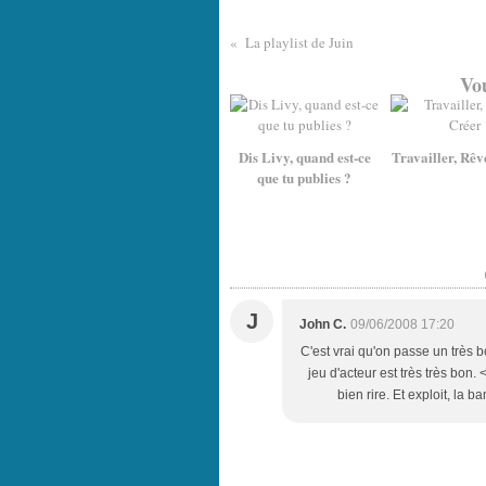
La playlist de Juin
Vou
Dis Livy, quand est-ce
Travailler, Rêv
que tu publies ?
J
John C.
09/06/2008 17:20
C'est vrai qu'on passe un très 
jeu d'acteur est très très bon. 
bien rire. Et exploit, la 