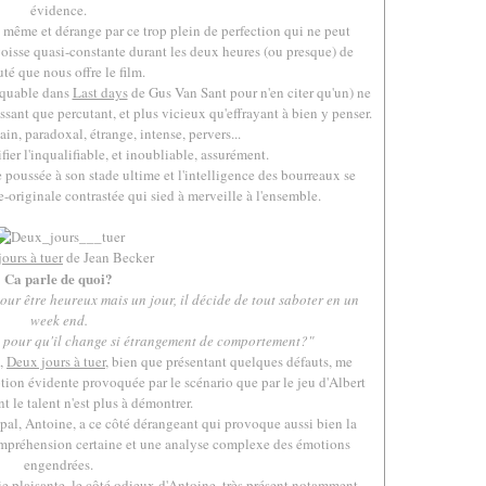
évidence.
 même et dérange par ce trop plein de perfection qui ne peut
goisse quasi-constante durant les deux heures (ou presque) de
té que nous offre le film.
rquable dans
Last days
de Gus Van Sant pour n'en citer qu'un) ne
tressant que percutant, et plus vicieux qu'effrayant à bien y penser.
sain, paradoxal, étrange, intense, pervers...
ier l'inqualifiable, et inoubliable, assurément.
 poussée à son stade ultime et l'intelligence des bourreaux se
-originale contrastée qui sied à merveille à l'ensemble.
.
ours à tuer
de Jean Becker
Ca parle de quoi?
our être heureux mais un jour, il décide de tout saboter en un
week end.
e pour qu'il change si étrangement de comportement?"
t,
Deux jours à tuer
, bien que présentant quelques défauts, me
otion évidente provoquée par le scénario que par le jeu d'Albert
 le talent n'est plus à démontrer.
pal, Antoine, a ce côté dérangeant qui provoque aussi bien la
mpréhension certaine et une analyse complexe des émotions
engendrées.
e plaisante, le côté odieux d'Antoine, très présent notamment