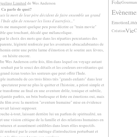
Folie
Gourman
rjeeling Limited
de Wes Anderson
Ca parle de quoi?
Evèneme
epuis la mort de leur père décident de faire ensemble un grand
l'Inde afin de renouer les liens d'autrefois..."
Emotion
Litté
ots me manquent quelque peu pour décrire ce "train movie"
Vie
C
Création
yable que touchant, décalé que mélancolique.
par le choix des mots que dans les réparties percutantes des
parente, légèreté renforcée par les aventures abracadabrantes de
chemin entre une petite larme d'émotion et le sourire aux lèvres,
on hésite encore.
ffre Wes Anderson cette fois, film dans lequel on voyage autant
 souhait par le souci des détails et les couleurs envoûtantes qui
rand écran toutes les senteurs que peut offrir l'Inde.
le inattendu de ces trois frères très "grands enfants" dans leur
pectateur pour ne plus le quitter et l'histoire, a priori simple et
e transforme au final en une aventure drôle, tonique et subtile,
éjantée parfois, un brin burlesque et forte en émotions oui, mais
h du film avec la mention "aventure humaine" mise en évidence
uvait laisser supposer.
ouche-à-tout, laissant derrière lui un parfum de spiritualité, un
t une vision critique de la famille et des relations humaines en
lentueux et assurément crédibles dans leurs rôles respectifs.
lé renforcé par le court-métrage d'introduction perturbant et