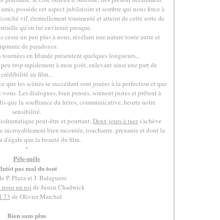
mis, possède cet aspect jubilatoire et sombre qui nous force à
corché vif, éternellement tourmenté et atteint de cette sorte de
ntielle qu'on lui envierait presque.
ns cesse un peu plus à nous, révélant une nature toute autre et
mprunte de paradoxes.
tournées en Irlande présentent quelques longueurs...
 peu trop rapidement à mon goût, enlevant ainsi une part de
crédibilité au film...
que les scènes se succédant sont jouées à la perfection et que
-vous. Les dialogues, bien pensés, sonnent justes et prêtent à
ndis que la souffrance du héros, communicative, heurte notre
sensibilité.
élodramatique peut-être et pourtant,
Deux jours à tuer
s'achève
 incroyablement bien racontée, touchante, prenante et dont la
'a d'égale que la beauté du film.
*
Pêle-mêle
lutôt pas mal du tout
e P. Plaza et J. Balaguero
 pour un roi
de Justin Chadwick
 73
de Olivier Marchal
Bien sans plus