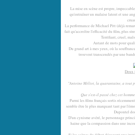
La mise en scène est propre, impeccable
qu'entraîner un malaise latent et une an
cruau
La performance de Michael Pitt (déjà rema
fait qu'accroître l'efficacité du film, plus s
Terrifiant, cruel, mal
Autant de mots pour qualif
Du grand art à mes yeux, où la souffrance
trouvent transcendés par une bande
Deux j
"Antoine Méliot, la quarantaine, a tout p
Que s'est-il passé chez cet homm
Parmi les films français sortis récemmen
semble être le plus marquant tant par l'ém
Dupontel dont
D'un cynisme avéré, le personnage princi
haine que la compassion dans une inco
Si les scènes du début dégagent une ironi