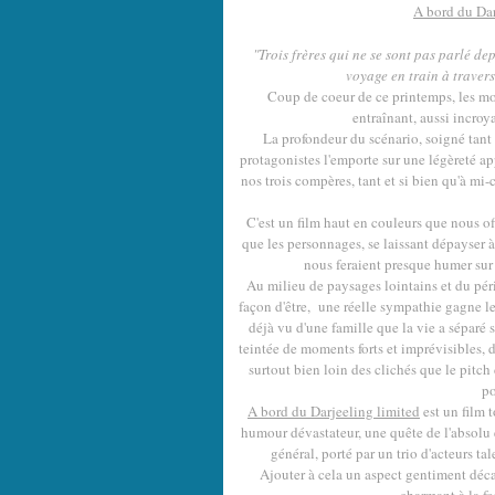
A bord du Da
"Trois frères qui ne se sont pas parlé d
voyage en train à travers 
Coup de coeur de ce printemps, les m
entraînant, aussi incro
La profondeur du scénario, soigné tant 
protagonistes l'emporte sur une légèreté ap
nos trois compères, tant et si bien qu'à mi-
C'est un film haut en couleurs que nous o
que les personnages, se laissant dépayser à
nous feraient presque humer sur g
Au milieu de paysages lointains et du périp
façon d'être, une réelle sympathie gagne le s
déjà vu d'une famille que la vie a séparé s
teintée de moments forts et imprévisibles, d
surtout bien loin des clichés que le pitc
po
A bord du Darjeeling limited
est un film t
humour dévastateur, une quête de l'absolu e
général, porté par un trio d'acteurs ta
Ajouter à cela un aspect gentiment déca