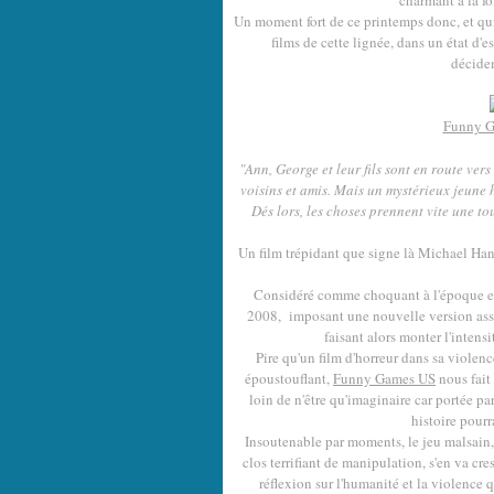
charmant à la fo
Un moment fort de ce printemps donc, et qui
films de cette lignée, dans un état d'
décide
Funny G
"Ann, George et leur fils sont en route vers
voisins et amis. Mais un mystérieux jeune 
Dés lors, les choses prennent vite une t
Un film trépidant que signe là Michael Han
Considéré comme choquant à l'époque et pa
2008, imposant une nouvelle version assur
faisant alors monter l'inten
Pire qu'un film d'horreur dans sa violen
époustouflant,
Funny Games US
nous fait
loin de n'être qu'imaginaire car portée par
histoire pourr
Insoutenable par moments, le jeu malsain, 
clos terrifiant de manipulation, s'en va cre
réflexion sur l'humanité et la violence