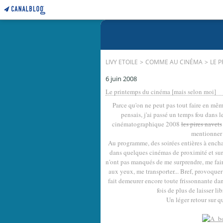
LIVY ETOILE
>
COMME AU CINÉMA
>
LE 
6 juin 2008
Le printemps du cinéma [mais selon moi]
Parce qu'on ne peut pas tout faire en même
pensais, j'ai passé un temps fou dans le
cinématographique 2008
les pires navets
mentionner 
Au programme, des soirées entières à encha
dans quelques cinémas de proximité et surt
n'ont pas manqués de me surprendre, me faire
aux yeux, me transporter... Bref, provoque
fait demeurer encore toute frissonnante dan
fois de plus de laisser li
Un léger retour sur q