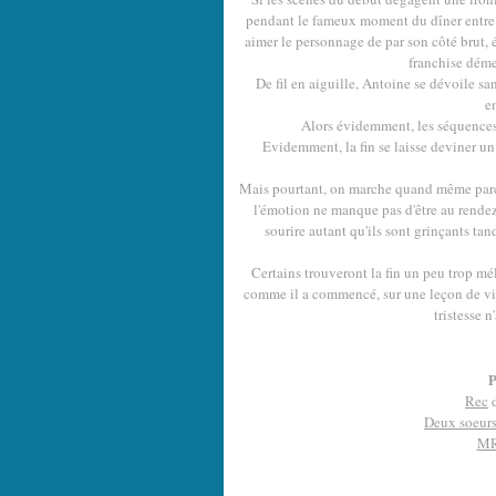
pendant le fameux moment du dîner entre a
aimer le personnage de par son côté brut, é
franchise déme
De fil en aiguille, Antoine se dévoile sa
e
Alors évidemment, les séquences 
Evidemment, la fin se laisse deviner un
Mais pourtant, on marche quand même parce 
l'émotion ne manque pas d'être au rendez
sourire autant qu'ils sont grinçants ta
Certains trouveront la fin un peu trop m
comme il a commencé, sur une leçon de vie
tristesse n
P
Rec
d
Deux soeurs
MR