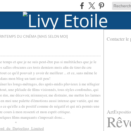
PRINTEMPS DU CINÉMA [MAIS SELON MOI]
Contacter le 
 temps et que je ne suis peut-être pas si multitâches que je le
s salles obscures ces trois derniers mois afin de tirer du cru
tout ce qu'il pouvait y avoir de meilleur ... et ce, sans même le
dans mon blog un tant soit peu!
îner les longs-métrages, des après-midis pluvieux à me réfugier
out, une pléiade de films visionnés, tous styles confondus, qui
 rire, me décevoir, m'ennuyer, me distraire, me mettre les larmes
r en moi une palette d'émotions aussi intense que variée, qui me
s ce qu'elle a de positif comme de négatif et qui m'a permis une
Art
Expositi
bre cours à mon ressenti et mon esprit critique.
Rêv
uelques films marquants s'imposait donc...
*