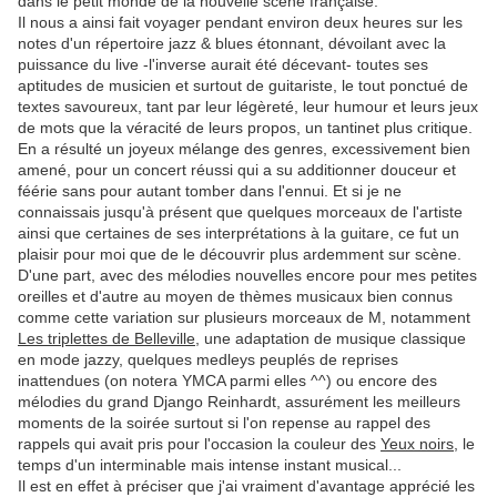
dans le petit monde de la nouvelle scène française.
Il nous a ainsi fait voyager pendant environ deux heures sur les
notes d'un répertoire jazz & blues étonnant, dévoilant avec la
puissance du live -l'inverse aurait été décevant- toutes ses
aptitudes de musicien et surtout de guitariste, le tout ponctué de
textes savoureux, tant par leur légèreté, leur humour et leurs jeux
de mots que la véracité de leurs propos, un tantinet plus critique.
En a résulté un joyeux mélange des genres, excessivement bien
amené, pour un concert réussi qui a su additionner douceur et
féérie sans pour autant tomber dans l'ennui. Et si je ne
connaissais jusqu'à présent que quelques morceaux de l'artiste
ainsi que certaines de ses interprétations à la guitare, ce fut un
plaisir pour moi que de le découvrir plus ardemment sur scène.
D'une part, avec des mélodies nouvelles encore pour mes petites
oreilles et d'autre au moyen de thèmes musicaux bien connus
comme cette variation sur plusieurs morceaux de M, notamment
Les triplettes de Belleville
, une adaptation de musique classique
en mode jazzy, quelques medleys peuplés de reprises
inattendues (on notera YMCA parmi elles ^^) ou encore des
mélodies du grand Django Reinhardt, assurément les meilleurs
moments de la soirée surtout si l'on repense au rappel des
rappels qui avait pris pour l'occasion la couleur des
Yeux noirs
, le
temps d'un interminable mais intense instant musical...
Il est en effet à préciser que j'ai vraiment d'avantage apprécié les