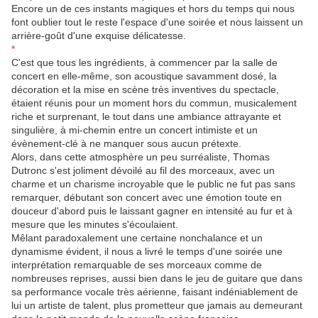
Encore un de ces instants magiques et hors du temps qui nous
font oublier tout le reste l'espace d'une soirée et nous laissent un
arrière-goût d'une exquise délicatesse.
*
C'est que tous les ingrédients, à commencer par la salle de
concert en elle-même, son acoustique savamment dosé, la
décoration et la mise en scène très inventives du spectacle,
étaient réunis pour un moment hors du commun, musicalement
riche et surprenant, le tout dans une ambiance attrayante et
singulière, à mi-chemin entre un concert intimiste et un
évènement-clé à ne manquer sous aucun prétexte.
Alors, dans cette atmosphère un peu surréaliste, Thomas
Dutronc s'est joliment dévoilé au fil des morceaux, avec un
charme et un charisme incroyable que le public ne fut pas sans
remarquer, débutant son concert avec une émotion toute en
douceur d'abord puis le laissant gagner en intensité au fur et à
mesure que les minutes s'écoulaient.
Mêlant paradoxalement une certaine nonchalance et un
dynamisme évident, il nous a livré le temps d'une soirée une
interprétation remarquable de ses morceaux comme de
nombreuses reprises, aussi bien dans le jeu de guitare que dans
sa performance vocale très aérienne, faisant indéniablement de
lui un artiste de talent, plus prometteur que jamais au demeurant