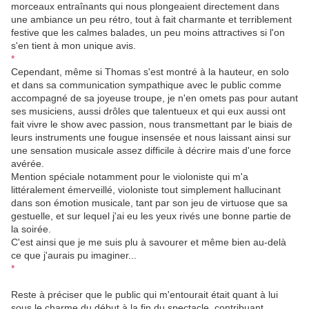
morceaux entraînants qui nous plongeaient directement dans
une ambiance un peu rétro, tout à fait charmante et terriblement
festive que les calmes balades, un peu moins attractives si l'on
s'en tient à mon unique avis.
*
Cependant, même si Thomas s'est montré à la hauteur, en solo
et dans sa communication sympathique avec le public comme
accompagné de sa joyeuse troupe, je n'en omets pas pour autant
ses musiciens, aussi drôles que talentueux et qui eux aussi ont
fait vivre le show avec passion, nous transmettant par le biais de
leurs instruments une fougue insensée et nous laissant ainsi sur
une sensation musicale assez difficile à décrire mais d'une force
avérée.
Mention spéciale notamment pour le violoniste qui m'a
littéralement émerveillé, violoniste tout simplement hallucinant
dans son émotion musicale, tant par son jeu de virtuose que sa
gestuelle, et sur lequel j'ai eu les yeux rivés une bonne partie de
la soirée.
C'est ainsi que je me suis plu à savourer et même bien au-delà
ce que j'aurais pu imaginer...
*
Reste à préciser que le public qui m'entourait était quant à lui
sous le charme du début à la fin du spectacle, contribuant