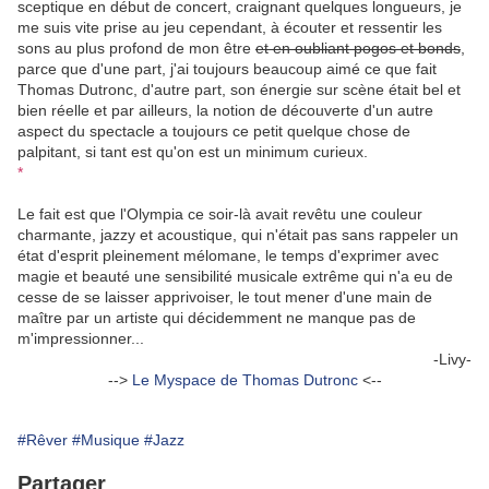
sceptique en début de concert, craignant quelques longueurs, je
me suis vite prise au jeu cependant, à écouter et ressentir les
sons au plus profond de mon être
et en oubliant pogos et bonds
,
parce que d'une part, j'ai toujours beaucoup aimé ce que fait
Thomas Dutronc, d'autre part, son énergie sur scène était bel et
bien réelle et par ailleurs, la notion de découverte d'un autre
aspect du spectacle a toujours ce petit quelque chose de
palpitant, si tant est qu'on est un minimum curieux.
*
Le fait est que l'Olympia ce soir-là avait revêtu une couleur
charmante, jazzy et acoustique, qui n'était pas sans rappeler un
état d'esprit pleinement mélomane, le temps d'exprimer avec
magie et beauté une sensibilité musicale extrême qui n'a eu de
cesse de se laisser apprivoiser, le tout mener d'une main de
maître par un artiste qui décidemment ne manque pas de
m'impressionner...
-Livy-
-->
Le Myspace de Thomas Dutronc
<--
#Rêver
#Musique
#Jazz
Partager