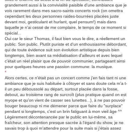
grandement aussi à la convivialité paisible d'une ambiance que je
vois rarement dans mes sacro-saints concerts rock (on omettra
cependant les deux personnes raides-bourrées placées juste
devant moi, gesticulant et hurlant, quel pensum!) mais dans
laquelle je n'ai cessé de me complaire, le temps de ce moment si
spécial...
Oui car le sieur Thomas, il faut bien vous le dire, a réellement un
public. Son public. Plutôt puriste et d'un enthousiasme débordant,
qui de toute évidence suit son évolution artistique depuis bien
longtemps, bien avant sa médiatisation d'ailleurs et avec lequel
c'était un réel plaisir que de pouvoir communier, partageant ainsi
pour quelques heures une passion commune: la musique.
*
Alors certes, ce n'était pas un concert comme j'en fais tant ni une
ambiance que je suis habituée à côtoyer et sans doute cela m'a t-
il un peu déboussolé au départ, surtout placée dans la fosse,
debout, au troisième rang de surcroît (plus pratique quand on est
myope et qu'on vient de casser ses lunettes...), à ne pas pouvoir
bouger beaucoup ni me démener parce que faire du "surplace"
pendant si longtemps, c'est un brin fatiguant à mon vieil âge ^^
Légèrement décontenancée par le public en lui-même, sa
fraîcheur, son attention presque sacrée à l'égard du show, je ne
savais trop à quoi m'attendre pour la suite mais si j'étais assez