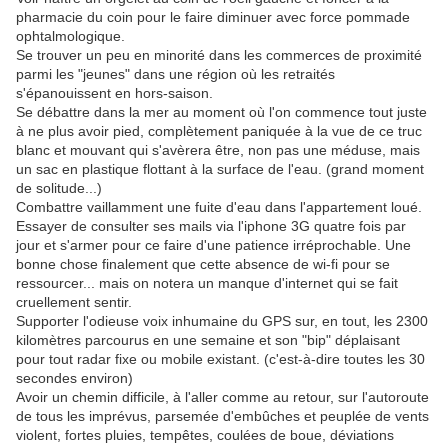
pharmacie du coin pour le faire diminuer avec force pommade
ophtalmologique.
Se trouver un peu en minorité dans les commerces de proximité
parmi les "jeunes" dans une région où les retraités
s'épanouissent en hors-saison.
Se débattre dans la mer au moment où l'on commence tout juste
à ne plus avoir pied, complètement paniquée à la vue de ce truc
blanc et mouvant qui s'avèrera être, non pas une méduse, mais
un sac en plastique flottant à la surface de l'eau. (grand moment
de solitude...)
Combattre vaillamment une fuite d'eau dans l'appartement loué.
Essayer de consulter ses mails via l'iphone 3G quatre fois par
jour et s'armer pour ce faire d'une patience irréprochable. Une
bonne chose finalement que cette absence de wi-fi pour se
ressourcer... mais on notera un manque d'internet qui se fait
cruellement sentir.
Supporter l'odieuse voix inhumaine du GPS sur, en tout, les 2300
kilomètres parcourus en une semaine et son "bip" déplaisant
pour tout radar fixe ou mobile existant. (c'est-à-dire toutes les 30
secondes environ)
Avoir un chemin difficile, à l'aller comme au retour, sur l'autoroute
de tous les imprévus, parsemée d'embûches et peuplée de vents
violent, fortes pluies, tempêtes, coulées de boue, déviations