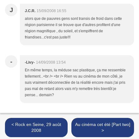
J
J.C.R.
15/09/2008 16:55
alors que de pauvres gens sont transis de froid dans cette
région parisienne il se trouve que d'autres profitent d'une
région magnifique , du soleil, et s'empiffrent de
friandises...c'est pas juste!!!
-
-Livy-
14/09/2008 13:54
En même temps, la méduse sac plastique, ça me ressemble
tellement...<br /> <br /> Rien vu au cinéma de mon côté, je
suis vraiment déconnectée de la réalité encore mais j'ai pris
pas mal de retard alors vais m'y remettre très bientôt je
pense... demain?
< Rock en Seine, 29 août
Au cinéma cet été [Part two]
2008
>