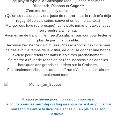
une playlist-type à la Christophe Maé, Quentin Mosimann,
Discobitch, Rihanna et Gage ^^
C'est très fort, je n'y aurais pas pensé...
(Qu'on se rassure, je viens juste de rentrer mais le rock m'a déjà
regagné! Je suis saine, sauve et en bonne santé...)
Manger équilibré (ou presque), sans plats micro-ondables, et se
surprendre à aimer ça.
Avoir envie de franchir l'entrée d'un glacier par jour pour tester le
plus de parfums possible.
Découvrir l'existence d'un musée Picasso encore inexploré mais
ne pas avoir le temps de le visiter, de quoi se donner une bonne
excuse pour retourner dans le coin très prochainement.
Se mettre à rêver de robes de soirées inaccessibles dans les
boutiques des grands couturiers sur la Croisette,
Puis finalement shopper "automnal" rue d'Antibes et se laisser
totalement tenter...
.
Mission achevée pour mon séjour improvisé.
Je connaissais les lieux depuis toujours, que ce soit au printemps
naissant, durant le festival de Cannes ou en pleine saison
estivale.