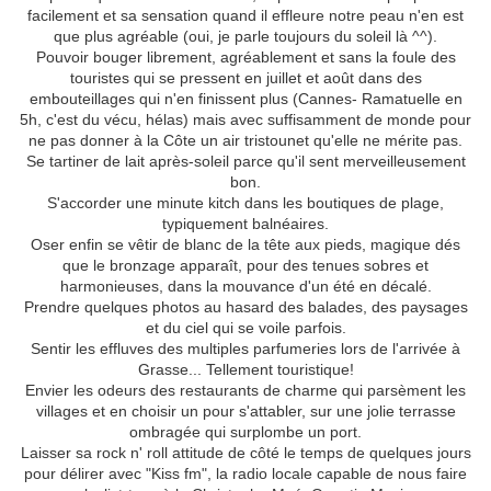
facilement et sa sensation quand il effleure notre peau n'en est
que plus agréable (oui, je parle toujours du soleil là ^^).
Pouvoir bouger librement, agréablement et sans la foule des
touristes qui se pressent en juillet et août dans des
embouteillages qui n'en finissent plus (Cannes- Ramatuelle en
5h, c'est du vécu, hélas) mais avec suffisamment de monde pour
ne pas donner à la Côte un air tristounet qu'elle ne mérite pas.
Se tartiner de lait après-soleil parce qu'il sent merveilleusement
bon.
S'accorder une minute kitch dans les boutiques de plage,
typiquement balnéaires.
Oser enfin se vêtir de blanc de la tête aux pieds, magique dés
que le bronzage apparaît, pour des tenues sobres et
harmonieuses, dans la mouvance d'un été en décalé.
Prendre quelques photos au hasard des balades, des paysages
et du ciel qui se voile parfois.
Sentir les effluves des multiples parfumeries lors de l'arrivée à
Grasse... Tellement touristique!
Envier les odeurs des restaurants de charme qui parsèment les
villages et en choisir un pour s'attabler, sur une jolie terrasse
ombragée qui surplombe un port.
Laisser sa rock n' roll attitude de côté le temps de quelques jours
pour délirer avec "Kiss fm", la radio locale capable de nous faire