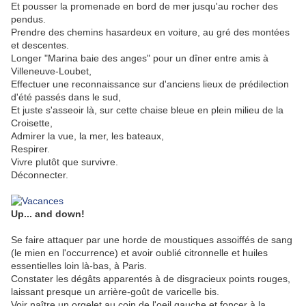
Et pousser la promenade en bord de mer jusqu'au rocher des
pendus.
Prendre des chemins hasardeux en voiture, au gré des montées
et descentes.
Longer "Marina baie des anges" pour un dîner entre amis à
Villeneuve-Loubet,
Effectuer une reconnaissance sur d'anciens lieux de prédilection
d'été passés dans le sud,
Et juste s'asseoir là, sur cette chaise bleue en plein milieu de la
Croisette,
Admirer la vue, la mer, les bateaux,
Respirer.
Vivre plutôt que survivre.
Déconnecter.
.
Up... and down!
Se faire attaquer par une horde de moustiques assoiffés de sang
(le mien en l'occurrence) et avoir oublié citronnelle et huiles
essentielles loin là-bas, à Paris.
Constater les dégâts apparentés à de disgracieux points rouges,
laissant presque un arrière-goût de varicelle bis.
Voir naître un orgelet au coin de l'oeil gauche et foncer à la