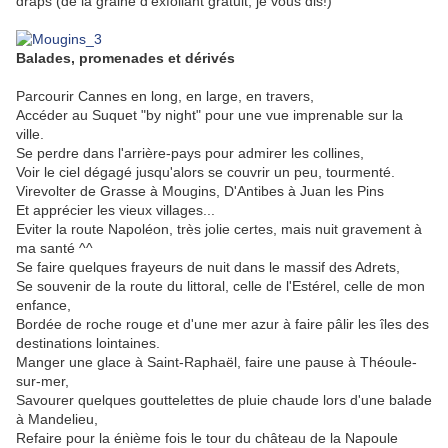
draps (de la graine d'exfoliant gratuit, je vous dis!)
.
Balades, promenades et dérivés
Parcourir Cannes en long, en large, en travers,
Accéder au Suquet "by night" pour une vue imprenable sur la
ville.
Se perdre dans l'arrière-pays pour admirer les collines,
Voir le ciel dégagé jusqu'alors se couvrir un peu, tourmenté.
Virevolter de Grasse à Mougins, D'Antibes à Juan les Pins
Et apprécier les vieux villages...
Eviter la route Napoléon, très jolie certes, mais nuit gravement à
ma santé ^^
Se faire quelques frayeurs de nuit dans le massif des Adrets,
Se souvenir de la route du littoral, celle de l'Estérel, celle de mon
enfance,
Bordée de roche rouge et d'une mer azur à faire pâlir les îles des
destinations lointaines.
Manger une glace à Saint-Raphaël, faire une pause à Théoule-
sur-mer,
Savourer quelques gouttelettes de pluie chaude lors d'une balade
à Mandelieu,
Refaire pour la énième fois le tour du château de la Napoule