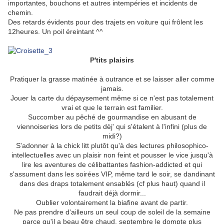
importantes, bouchons et autres intempéries et incidents de
chemin.
Des retards évidents pour des trajets en voiture qui frôlent les
12heures. Un poil éreintant ^^
.
P'tits plaisirs
Pratiquer la grasse matinée à outrance et se laisser aller comme
jamais.
Jouer la carte du dépaysement même si ce n'est pas totalement
vrai et que le terrain est familier.
Succomber au pêché de gourmandise en abusant de
viennoiseries lors de petits dèj' qui s'étalent à l'infini (plus de
midi?)
S'adonner à la chick litt plutôt qu'à des lectures philosophico-
intellectuelles avec un plaisir non feint et pousser le vice jusqu'à
lire les aventures de célibattantes fashion-addicted et qui
s'assument dans les soirées VIP, même tard le soir, se dandinant
dans des draps totalement ensablés (cf plus haut) quand il
faudrait déjà dormir...
Oublier volontairement la biafine avant de partir.
Ne pas prendre d'ailleurs un seul coup de soleil de la semaine
parce qu'il a beau être chaud, septembre le dompte plus