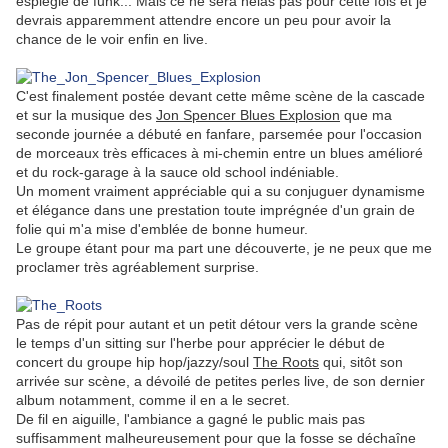
espiègle de funk... Mais ce ne sera hélas pas pour cette fois et je
devrais apparemment attendre encore un peu pour avoir la
chance de le voir enfin en live.
.
C'est finalement postée devant cette même scène de la cascade
et sur la musique des
Jon Spencer Blues Explosion
que ma
seconde journée a débuté en fanfare, parsemée pour l'occasion
de morceaux très efficaces à mi-chemin entre un blues amélioré
et du rock-garage à la sauce old school indéniable.
Un moment vraiment appréciable qui a su conjuguer dynamisme
et élégance dans une prestation toute imprégnée d'un grain de
folie qui m'a mise d'emblée de bonne humeur.
Le groupe étant pour ma part une découverte, je ne peux que me
proclamer très agréablement surprise.
.
Pas de répit pour autant et un petit détour vers la grande scène
le temps d'un sitting sur l'herbe pour apprécier le début de
concert du groupe hip hop/jazzy/soul
The Roots
qui, sitôt son
arrivée sur scène, a dévoilé de petites perles live, de son dernier
album notamment, comme il en a le secret.
De fil en aiguille, l'ambiance a gagné le public mais pas
suffisamment malheureusement pour que la fosse se déchaîne