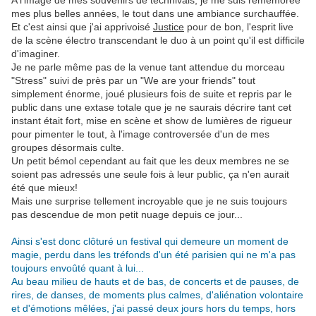
A l'image de mes souvenirs de technivals, je me suis remémorée
mes plus belles années, le tout dans une ambiance surchauffée.
Et c'est ainsi que j'ai apprivoisé
Justice
pour de bon, l'esprit live
de la scène électro transcendant le duo à un point qu'il est difficile
d'imaginer.
Je ne parle même pas de la venue tant attendue du morceau
"Stress" suivi de près par un "We are your friends" tout
simplement énorme, joué plusieurs fois de suite et repris par le
public dans une extase totale que je ne saurais décrire tant cet
instant était fort, mise en scène et show de lumières de rigueur
pour pimenter le tout, à l'image controversée d'un de mes
groupes désormais culte.
Un petit bémol cependant au fait que les deux membres ne se
soient pas adressés une seule fois à leur public, ça n'en aurait
été que mieux!
Mais une surprise tellement incroyable que je ne suis toujours
pas descendue de mon petit nuage depuis ce jour...
.
Ainsi s'est donc clôturé un festival qui demeure un moment de
magie, perdu dans les tréfonds d'un été parisien qui ne m'a pas
toujours envoûté quant à lui...
Au beau milieu de hauts et de bas, de concerts et de pauses, de
rires, de danses, de moments plus calmes, d'aliénation volontaire
et d'émotions mêlées, j'ai passé deux jours hors du temps, hors