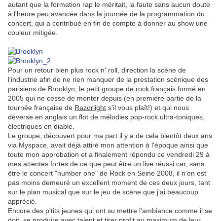
autant que la formation rap le méritait, la faute sans aucun doute
à l'heure peu avancée dans la journée de la programmation du
concert, qui a contribué en fin de compte à donner au show une
couleur mitigée.
.
Pour un retour bien plus rock n' roll, direction la scène de
l'industrie afin de ne rien manquer de la prestation scénique des
parisiens de
Brooklyn
, le petit groupe de rock français formé en
2005 qui ne cesse de monter depuis (en première partie de la
tournée française de
Razorlight
s'il vous plaît!) et qui nous
déverse en anglais un flot de mélodies pop-rock ultra-toniques,
électriques en diable.
Le groupe, découvert pour ma part il y a de cela bientôt deux ans
via Myspace, avait déjà attiré mon attention à l'époque ainsi que
toute mon approbation et a finalement répondu ce vendredi 29 à
mes attentes fortes de ce que peut être un live réussi car, sans
être le concert "number one" de Rock en Seine 2008, il n'en est
pas moins demeuré un excellent moment de ces deux jours, tant
sur le plan musical que sur le jeu de scène que j'ai beaucoup
apprécié.
Encore des p'tits jeunes qui ont su mettre l'ambiance comme il se
doit, se produire avec talent et tirer profit au maximum de leur