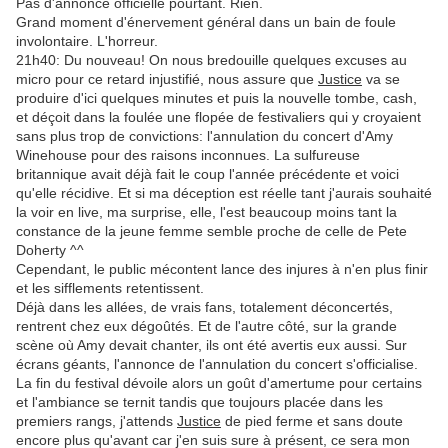
Pas d'annonce officielle pourtant. Rien.
Grand moment d'énervement général dans un bain de foule
involontaire. L'horreur.
21h40: Du nouveau! On nous bredouille quelques excuses au
micro pour ce retard injustifié, nous assure que
Justice
va se
produire d'ici quelques minutes et puis la nouvelle tombe, cash,
et déçoit dans la foulée une flopée de festivaliers qui y croyaient
sans plus trop de convictions: l'annulation du concert d'Amy
Winehouse pour des raisons inconnues. La sulfureuse
britannique avait déjà fait le coup l'année précédente et voici
qu'elle récidive. Et si ma déception est réelle tant j'aurais souhaité
la voir en live, ma surprise, elle, l'est beaucoup moins tant la
constance de la jeune femme semble proche de celle de Pete
Doherty ^^
Cependant, le public mécontent lance des injures à n'en plus finir
et les sifflements retentissent.
Déjà dans les allées, de vrais fans, totalement déconcertés,
rentrent chez eux dégoûtés. Et de l'autre côté, sur la grande
scène où Amy devait chanter, ils ont été avertis eux aussi. Sur
écrans géants, l'annonce de l'annulation du concert s'officialise.
La fin du festival dévoile alors un goût d'amertume pour certains
et l'ambiance se ternit tandis que toujours placée dans les
premiers rangs, j'attends
Justice
de pied ferme et sans doute
encore plus qu'avant car j'en suis sure à présent, ce sera mon