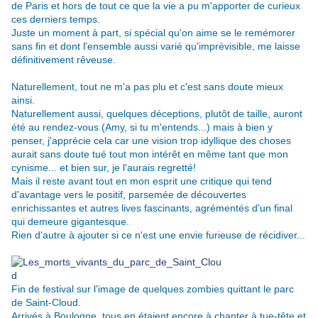
de Paris et hors de tout ce que la vie a pu m'apporter de curieux
ces derniers temps.
Juste un moment à part, si spécial qu'on aime se le remémorer
sans fin et dont l'ensemble aussi varié qu'imprévisible, me laisse
définitivement rêveuse.
Naturellement, tout ne m'a pas plu et c'est sans doute mieux
ainsi.
Naturellement aussi, quelques déceptions, plutôt de taille, auront
été au rendez-vous (Amy, si tu m'entends...) mais à bien y
penser, j'apprécie cela car une vision trop idyllique des choses
aurait sans doute tué tout mon intérêt en même tant que mon
cynisme... et bien sur, je l'aurais regretté!
Mais il reste avant tout en mon esprit une critique qui tend
d'avantage vers le positif, parsemée de découvertes
enrichissantes et autres lives fascinants, agrémentés d'un final
qui demeure gigantesque.
Rien d'autre à ajouter si ce n'est une envie furieuse de récidiver...
.
Fin de festival sur l'image de quelques zombies quittant le parc
de Saint-Cloud.
Arrivés à Boulogne, tous en étaient encore à chanter à tue-tête et