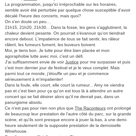
La programmation, jusqu'ici irréprochable sur les horaires,
semble avoir été perturbée par quelque chose susceptible d'avoir
décalé l'heure des concerts, mais quoi?
On s'en doute un peu....
21h15, 21h20, 21h30... Dans la fosse, les gens s'agglutinent, la
chaleur devient pesante. On pourrait s'évanouir qu'on tiendrait
encore debout. L'impatience de tous se fait sentir, les râleur
râlent, les fumeurs fument, les buveurs boivent.
Moi, je tiens bon. Je lutte pour être bien placée et mon
agoraphobie lutte avec moi, c'est un défi.
J'ai suffisamment envie de voir
Justice
pour me surpasser et puis
c'est mon dernier jour de festival et je le veux complet. Mais
parmi tout ce monde, j'étouffe un peu et je commence
sérieusement à m'impatienter!
Dans la foule, elle court, elle court la rumeur... Amy ne viendra
pas et c'est bien pour ça qu'on est tous là à attendre un autre
concert qui se fait désirer alors qu'il ne devrait pas, dans un
panurgisme absolu.
Ce n'est pas pour rien non plus que
The Raconteurs
ont prolongé
de beaucoup leur prestation de l'autre côté du parc, sur la grande
scène, et qu'ils sont presque encore à jouer là-bas, à une demi-
heure seulement de la supposée prestation de la demoiselle
Winehouse.