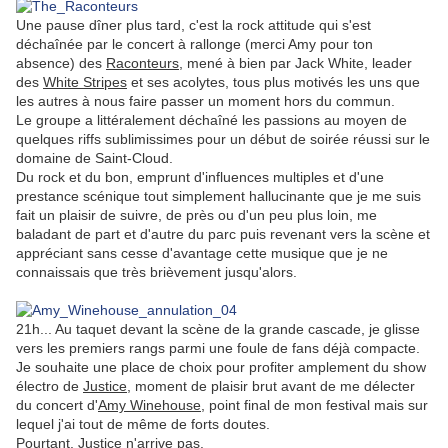
Une pause dîner plus tard, c'est la rock attitude qui s'est
déchaînée par le concert à rallonge (merci Amy pour ton
absence) des
Raconteurs
, mené à bien par Jack White, leader
des
White Stripes
et ses acolytes, tous plus motivés les uns que
les autres à nous faire passer un moment hors du commun.
Le groupe a littéralement déchaîné les passions au moyen de
quelques riffs sublimissimes pour un début de soirée réussi sur le
domaine de Saint-Cloud.
Du rock et du bon, emprunt d'influences multiples et d'une
prestance scénique tout simplement hallucinante que je me suis
fait un plaisir de suivre, de près ou d'un peu plus loin, me
baladant de part et d'autre du parc puis revenant vers la scène et
appréciant sans cesse d'avantage cette musique que je ne
connaissais que très brièvement jusqu'alors.
.
21h... Au taquet devant la scène de la grande cascade, je glisse
vers les premiers rangs parmi une foule de fans déjà compacte.
Je souhaite une place de choix pour profiter amplement du show
électro de
Justice
, moment de plaisir brut avant de me délecter
du concert d'
Amy Winehouse
, point final de mon festival mais sur
lequel j'ai tout de même de forts doutes.
Pourtant,
Justice
n'arrive pas.