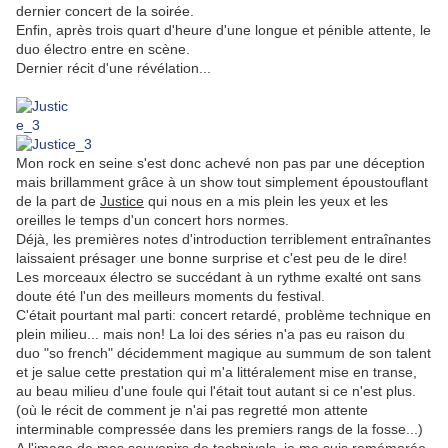
dernier concert de la soirée.
Enfin, après trois quart d'heure d'une longue et pénible attente, le
duo électro entre en scène.
Dernier récit d'une révélation...
.
Mon rock en seine s'est donc achevé non pas par une déception
mais brillamment grâce à un show tout simplement époustouflant
de la part de
Justice
qui nous en a mis plein les yeux et les
oreilles le temps d'un concert hors normes.
Déjà, les premières notes d'introduction terriblement entraînantes
laissaient présager une bonne surprise et c'est peu de le dire!
Les morceaux électro se succédant à un rythme exalté ont sans
doute été l'un des meilleurs moments du festival.
C'était pourtant mal parti: concert retardé, problème technique en
plein milieu... mais non! La loi des séries n'a pas eu raison du
duo "so french" décidemment magique au summum de son talent
et je salue cette prestation qui m'a littéralement mise en transe,
au beau milieu d'une foule qui l'était tout autant si ce n'est plus.
(où le récit de comment je n'ai pas regretté mon attente
interminable compressée dans les premiers rangs de la fosse...)