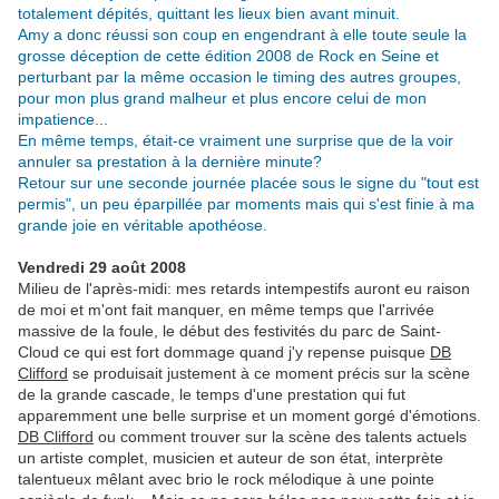
totalement dépités, quittant les lieux bien avant minuit.
Amy a donc réussi son coup en engendrant à elle toute seule la
grosse déception de cette édition 2008 de Rock en Seine et
perturbant par la même occasion le timing des autres groupes,
pour mon plus grand malheur et plus encore celui de mon
impatience...
En même temps, était-ce vraiment une surprise que de la voir
annuler sa prestation à la dernière minute?
Retour sur une seconde journée placée sous le signe du "tout est
permis", un peu éparpillée par moments mais qui s'est finie à ma
grande joie en véritable apothéose.
.
Vendredi 29 août 2008
Milieu de l'après-midi: mes retards intempestifs auront eu raison
de moi et m'ont fait manquer, en même temps que l'arrivée
massive de la foule, le début des festivités du parc de Saint-
Cloud ce qui est fort dommage quand j'y repense puisque
DB
Clifford
se produisait justement à ce moment précis sur la scène
de la grande cascade, le temps d'une prestation qui fut
apparemment une belle surprise et un moment gorgé d'émotions.
DB Clifford
ou comment trouver sur la scène des talents actuels
un artiste complet, musicien et auteur de son état, interprète
talentueux mêlant avec brio le rock mélodique à une pointe