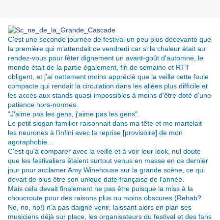
C'est une seconde journée de festival un peu plus décevante que
la première qui m'attendait ce vendredi car si la chaleur était au
rendez-vous pour fêter dignement un avant-goût d'automne, le
monde était de la partie également, fin de semaine et RTT
obligent, et j'ai nettement moins apprécié que la veille cette foule
compacte qui rendait la circulation dans les allées plus difficile et
les accès aux stands quasi-impossibles à moins d'être doté d'une
patience hors-normes.
"J'aime pas les gens, j'aime pas les gens".
Le petit slogan familier raisonnait dans ma tête et me martelait
les neurones à l'infini avec la reprise [provisoire] de mon
agoraphobie...
C'est qu'à comparer avec la veille et à voir leur look, nul doute
que les festivaliers étaient surtout venus en masse en ce dernier
jour pour acclamer Amy Winehouse sur la grande scène, ce qui
devait de plus être son unique date française de l'année.
Mais cela devait finalement ne pas être puisque la miss à la
choucroute pour des raisons plus ou moins obscures (Rehab?
No, no, no!) n'a pas daigné venir, laissant alors en plan ses
musiciens déjà sur place, les organisateurs du festival et des fans