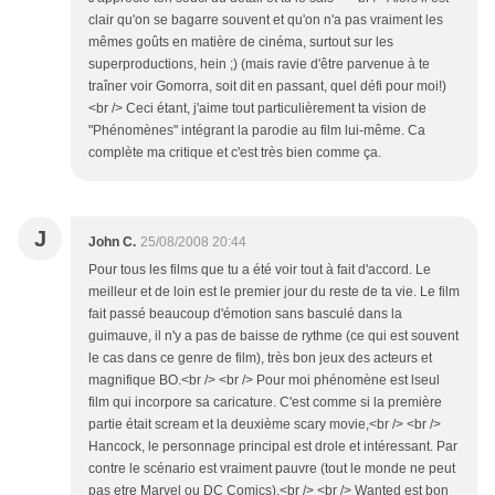
clair qu'on se bagarre souvent et qu'on n'a pas vraiment les
mêmes goûts en matière de cinéma, surtout sur les
superproductions, hein ;) (mais ravie d'être parvenue à te
traîner voir Gomorra, soit dit en passant, quel défi pour moi!)
<br /> Ceci étant, j'aime tout particulièrement ta vision de
"Phénomènes" intégrant la parodie au film lui-même. Ca
complète ma critique et c'est très bien comme ça.
J
John C.
25/08/2008 20:44
Pour tous les films que tu a été voir tout à fait d'accord. Le
meilleur et de loin est le premier jour du reste de ta vie. Le film
fait passé beaucoup d'émotion sans basculé dans la
guimauve, il n'y a pas de baisse de rythme (ce qui est souvent
le cas dans ce genre de film), très bon jeux des acteurs et
magnifique BO.<br /> <br /> Pour moi phénomène est lseul
film qui incorpore sa caricature. C'est comme si la première
partie était scream et la deuxième scary movie,<br /> <br />
Hancock, le personnage principal est drole et intéressant. Par
contre le scénario est vraiment pauvre (tout le monde ne peut
pas etre Marvel ou DC Comics).<br /> <br /> Wanted est bon