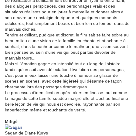
Le réalisateur a suffisamment su trouver un rythme entraînant,
des dialogues perspicaces, des personnages vrais et des
situations réalistes pour en jouer à merveille et donner alors à
son oeuvre une nostalgie de rigueur et quelques moments
édulcorés, tout simplement beaux et bien loin de tomber dans de
mauvais clichés.
Tendre et délicat, pudique et discret, le film sait se faire sobre au
beau milieu d'une vision de la famille touchante et attachante à
souhait, dans le bonheur comme le malheur; une vision souvent
bien pensée au sein d'une vie qui peut parfois dévoiler de
mauvais tours...
Mais si l'émotion gagne en intensité tout au long de l'histoire
tandis qu'on suit avec délectation l'évolution des personnages,
c'est pour mieux laisser une touche d'humour se glisser de
scènes en scènes, avec cette légèreté qui désarme de façon
charmante lors des passages dramatiques.
Le processus d'identification opère alors en finesse tout comme
la magie de cette famille soudée malgré elle et c'est au final une
belle leçon de vie qui nous est dévoilée, rayonnante par son
imperfection même et touchante de vérité.
.
Mitigé
Sagan
de Diane Kurys