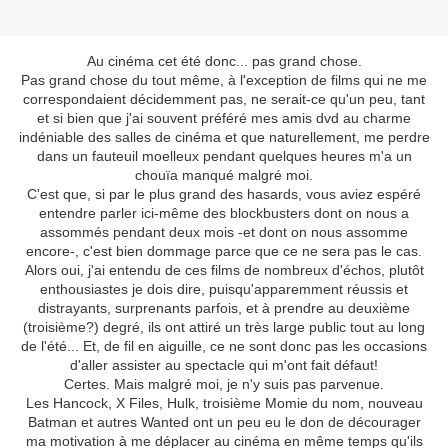
Au cinéma cet été donc... pas grand chose.
Pas grand chose du tout même, à l'exception de films qui ne me
correspondaient décidemment pas, ne serait-ce qu'un peu, tant
et si bien que j'ai souvent préféré mes amis dvd au charme
indéniable des salles de cinéma et que naturellement, me perdre
dans un fauteuil moelleux pendant quelques heures m'a un
chouïa manqué malgré moi.
C'est que, si par le plus grand des hasards, vous aviez espéré
entendre parler ici-même des blockbusters dont on nous a
assommés pendant deux mois -et dont on nous assomme
encore-, c'est bien dommage parce que ce ne sera pas le cas.
Alors oui, j'ai entendu de ces films de nombreux d'échos, plutôt
enthousiastes je dois dire, puisqu'apparemment réussis et
distrayants, surprenants parfois, et à prendre au deuxième
(troisième?) degré, ils ont attiré un très large public tout au long
de l'été... Et, de fil en aiguille, ce ne sont donc pas les occasions
d'aller assister au spectacle qui m'ont fait défaut!
Certes. Mais malgré moi, je n'y suis pas parvenue.
Les Hancock, X Files, Hulk, troisième Momie du nom, nouveau
Batman et autres Wanted ont un peu eu le don de décourager
ma motivation à me déplacer au cinéma en même temps qu'ils