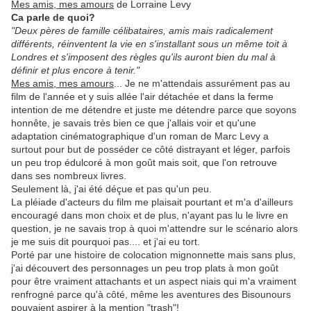
Mes amis, mes amours
de Lorraine Levy
Ca parle de quoi?
"Deux pères de famille célibataires, amis mais radicalement
différents, réinventent la vie en s'installant sous un même toit à
Londres et s'imposent des règles qu'ils auront bien du mal à
définir et plus encore à tenir."
Mes amis, mes amours
... Je ne m'attendais assurément pas au
film de l'année et y suis allée l'air détachée et dans la ferme
intention de me détendre et juste me détendre parce que soyons
honnête, je savais très bien ce que j'allais voir et qu'une
adaptation cinématographique d'un roman de Marc Levy a
surtout pour but de posséder ce côté distrayant et léger, parfois
un peu trop édulcoré à mon goût mais soit, que l'on retrouve
dans ses nombreux livres.
Seulement là, j'ai été déçue et pas qu'un peu.
La pléiade d'acteurs du film me plaisait pourtant et m'a d'ailleurs
encouragé dans mon choix et de plus, n'ayant pas lu le livre en
question, je ne savais trop à quoi m'attendre sur le scénario alors
je me suis dit pourquoi pas.... et j'ai eu tort.
Porté par une histoire de colocation mignonnette mais sans plus,
j'ai découvert des personnages un peu trop plats à mon goût
pour être vraiment attachants et un aspect niais qui m'a vraiment
renfrogné parce qu'à côté, même les aventures des Bisounours
pouvaient aspirer à la mention "trash"!