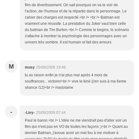
film de divertissement. On sait pourquoi on va le voir de
l'action, de l'humour et de la répartie dans le personnage. Le
cahier des charges est respecté.<br /> <br /> Batman est
vraiment une réussite. La prestation du Joker vaut bien celle
du batman de Tim Burton.<br /> Comme le begins, le scénario
s'attache à montrer la psychologie des personnages avec un
univers très sombre. Il est humain et fait des erreurs.
M
musy
25/08/2008 19:48
tu as raison enfin je n'ai plus mal après 4 mois de
souffrances... victoire!<br /> vive le kiné (j'en suis à ma 6eme
séance /12)<br /> marjolaine
-
-Livy-
25/08/2008 07:44
Paul le baron:<br /> L'idée ne me viendrait pas d'aller voir un
film qui n'est pas en VO de toutes les façons ;)<br /> Quant au
dernier Batman, j'avoue avoir un mal fou à me motiver à