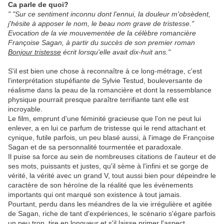
Ca parle de quoi?
" "Sur ce sentiment inconnu dont l'ennui, la douleur m'obsèdent,
j'hésite à apposer le nom, le beau nom grave de tristesse."
Evocation de la vie mouvementée de la célèbre romancière
Françoise Sagan, à partir du succès de son premier roman
Bonjour tristesse
écrit lorsqu'elle avait dix-huit ans."
S'il est bien une chose à reconnaître à ce long-métrage, c'est
l'interprétation stupéfiante de Sylvie Testud, bouleversante de
réalisme dans la peau de la romancière et dont la ressemblance
physique pourrait presque paraître terrifiante tant elle est
incroyable.
Le film, emprunt d'une féminité gracieuse que l'on ne peut lui
enlever, a en lui ce parfum de tristesse qui le rend attachant et
cynique, futile parfois, un peu blasé aussi, à l'image de Françoise
Sagan et de sa personnalité tourmentée et paradoxale.
Il puise sa force au sein de nombreuses citations de l'auteur et de
ses mots, puissants et justes, qu'il sème à l'infini et se gorge de
vérité, la vérité avec un grand V, tout aussi bien pour dépeindre le
caractère de son héroïne de la réalité que les évènements
importants qui ont marqué son existence à tout jamais.
Pourtant, perdu dans les méandres de la vie irrégulière et agitée
de Sagan, riche de tant d'expériences, le scénario s'égare parfois
un peu trop, tire en longueur et s'il laisse primer l'aspect