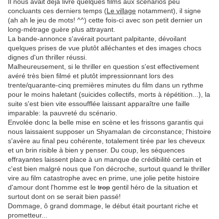
Il nous avait déjà livré quelques films aux scénarios peu
concluants ces derniers temps (
Le village
notamment), il signe
(ah ah le jeu de mots! ^^) cette fois-ci avec son petit dernier un
long-métrage guère plus attrayant.
La bande-annonce s'avérait pourtant palpitante, dévoilant
quelques prises de vue plutôt alléchantes et des images chocs
dignes d'un thriller réussi.
Malheureusement, si le thriller en question s'est effectivement
avéré très bien filmé et plutôt impressionnant lors des
trente/quarante-cinq premières minutes du film dans un rythme
pour le moins haletant (suicides collectifs, morts à répétition...), la
suite s'est bien vite essoufflée laissant apparaître une faille
imparable: la pauvreté du scénario.
Envolée donc la belle mise en scène et les frissons garantis qui
nous laissaient supposer un Shyamalan de circonstance; l'histoire
s'avère au final peu cohérente, totalement tirée par les cheveux
et un brin risible à bien y penser. Du coup, les séquences
effrayantes laissent place à un manque de crédibilité certain et
c'est bien malgré nous que l'on décroche, surtout quand le thriller
vire au film catastrophe avec en prime, une jolie petite histoire
d'amour dont l'homme est le
trop
gentil héro de la situation et
surtout dont on se serait bien passé!
Dommage, ô grand dommage, le début était pourtant riche et
prometteur...