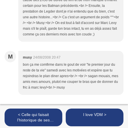
cause des 2h30 de durée du film et de mon manque d'intérêt
certain pour les Batman précédents.<br /> Ensuite, la
prestation de Legder dont je n'ai entendu que du bien, c'est
une autre histoire...<br /> Ca c'est un argument de poids ^^<br
/> <br /> Musy:<br /> On est tout à fait d'accord sur Marc Levy
mais s'il te plaît, garde ton bras intact, tu en as déjà assez fait
comme ça ces derniers mois avec ton coude ;)
M
musy
24/08/2008 20:47
bon ça me comfirme dans le gout de voir "le premier jour du
reste de ta vie" samedi avec les motivées et espère que tu
rejoindras le plan diner apres<br /> <br /> sagan mouais, mes
amis mes amours, plutot me couper le bras que de donner du
fric à marc levy!<br /> musy
< Celle qui faisait
I love VDM >
l'historique de ses
téléphones