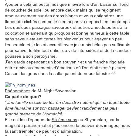
Ajouter à cela un petite musique mièvre lors d'un baiser sur fond
de coucher de soleil ou encore deux mains qui se rejoignent
amoureusement sur des draps blancs et vous obtiendrez une
flopée de clichés comme je n'en ai pas vu depuis bien longtemps.
Les quelques passages savoureux et autres anecdotes liés à la
colocation et amenant quiproquos et bonne humeur à cette fable
sans saveur étaient certes les bienvenus pour égayer un peu
l'ensemble et je les ai accueilli avec joie mais hélas pas suffisants
pour sauver le film tout entier du vide intersidéral et de la candeur
poussée à son paroxysme.
J'en garde cependant un bon souvenir et une franche rigolade
entre amis aux moments d'émotions où l'on était sensé pleurer.
Ce sont les gens dans la salle qui ont du nous détester ^^
.
Phénomènes
de M. Night Shyamalan
Ca parle de quoi?
"Une famille essaie de fuir un désastre naturel qui, en tuant toute
âme humaine sur son passage, devient rapidement la plus
grande menace de l'humanité."
Elle est loin l'époque du
Sixième sens
ou Shyamalan, par la
magie du paranormal et plus encore le pouvoir des images, nous
faisant trembler de peur et d'admiration.