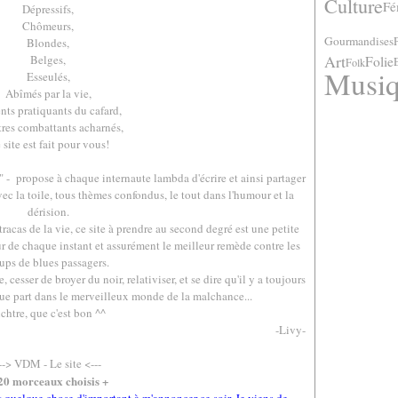
Culture
Fé
Dépressifs,
Chômeurs,
Gourmandises
Blondes,
Art
Belges,
Folie
Folk
Musi
Esseulés,
Abîmés par la vie,
nts pratiquants du cafard,
tres combattants acharnés,
 site est fait pour vous!
 - propose à chaque internaute lambda d'écrire et ainsi partager
ec la toile, tous thèmes confondus, le tout dans l'humour et la
dérision.
racas de la vie, ce site à prendre au second degré est une petite
r de chaque instant et assurément le meilleur remède contre les
ups de blues passagers.
 cesser de broyer du noir, relativiser, et se dire qu'il y a toujours
e part dans le merveilleux monde de la malchance...
chtre, que c'est bon ^^
-Livy-
.
-->
VDM - Le site
<---
20 morceaux choisis +