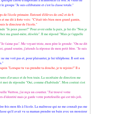
t quelque chose d'important à m'annoncer ce soir. Je viens de
 le groupe "Je suis célibataire et c'est la classe totale."
mps de l'école primaire. Entouré d'élèves de cm2 et de 6
 et me dit à forte voix: "C'était très bien mon grand gamin,
suis le directeur de l'école."
e "Je peux passer?" Pour avoir enfin la paix, je lui dis "Non je
 chez ma grand-mère, désolée". Il me répond "Mais je t'appelle
 "Je t'aime pas". Me voyant triste, mon père le gronde: "On ne dit
oi, grand sourire, j'attends la réponse de mon petit frère. "Je suis
ne me voit pas et, pour plaisanter, je lui téléphone. Il sort son
s."
quin "Lorsque tu vas prendre ta douche, je te rejoins!" Il a
eures d'avance et de bon train. La secrétaire de direction me
et moi de répondre "Oui, comme d'habitude". Mon contrat s'est
ille Vuitton, j'ai reçu un courrier. "J'ai trouvé votre
 d'identité mais je garde votre portefeuille qui est très joli.
ère fois mon fils à l'école. La maîtresse qui ne me connaît pas me
classe qu'il avait vu sa maman prendre un bain avec un monsieur