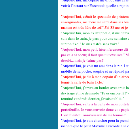
"Aujourd'hui, ma copine me dit qu'elle avai
voir à l'instant sur Facebook qu'elle a rejoint
"Aujourd'hui, c'était le spectacle de printe
enseignantes, ma mère me serre dans ses bras
maman est très fière de toi!" J'ai 38 ans et je 
"Aujourd'hui, mon ex m'appelle, il me demand
suis dans le train, je pars pour une semaine
sur ton fixe!" Je suis restée sans voix."
"Aujourd'hui, mon petit frère m'a encore dit
pas ça à sa soeur, il faut que tu t'excuses." M
désolé... mais je t'aime pas!"
"Aujourd'hui, je vois un ami dans la rue. Lui 
mobile de sa poche, soupire et ne répond pa
"Aujourd'hui, je dis à mon copain d'un air co
fermé la salle de bain à clé."
"Aujourd'hui, j'arrive au boulot avec trois h
dévisage et me demande "Tu es encore là?" 
terminé vendredi dernier, j'avais oublié."
"Aujourd'hui, suite à la perte de mon portefeu
portefeuille. Je vous renvoie donc vos papiers
C'est bientôt l'anniversaire de ma femme!"
"Aujourd'hui, je vais chercher pour la premi
raconte que le petit Maxime a raconté à sa 