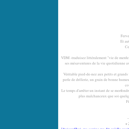
Ferve
Et au
Ce
VDM -traduisez littéralement "vie de merde"
ses mésaventures de la vie quotidienne av
Véritable pied-de-nez aux petits et grands t
perle de drôlerie, un grain de bonne humeu
co
Le temps d'arrêter un instant de se morfondre,
plus malchanceux que soi quelqu
Fi
-
+ 