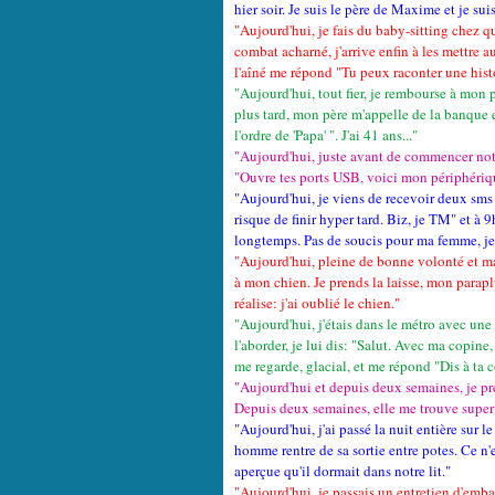
hier soir. Je suis le père de Maxime et je sui
"Aujourd'hui, je fais du baby-sitting chez 
combat acharné, j'arrive enfin à les mettre a
l'aîné me répond "Tu peux raconter une histo
"Aujourd'hui, tout fier, je rembourse à mon
plus tard, mon père m'appelle de la banque et
l'ordre de 'Papa' ". J'ai 41 ans..
."
"Aujourd'hui, juste avant de commencer notre
"Ouvre tes ports USB, voici mon périphériq
"Aujourd'hui, je viens de recevoir deux sms 
risque de finir hyper tard. Biz, je TM" et à
longtemps. Pas de soucis pour ma femme, je 
"Aujourd'hui, pleine de bonne volonté et mal
à mon chien. Je prends la laisse, mon parapl
réalise: j'ai oublié le chien."
"Aujourd'hui, j'étais dans le métro avec une
l'aborder, je lui dis: "Salut. Avec ma copin
me regarde, glacial, et me répond "Dis à ta 
"Aujourd'hui et depuis deux semaines, je pr
Depuis deux semaines, elle me trouve super 
"Aujourd'hui, j'ai passé la nuit entière sur
homme rentre de sa sortie entre potes. Ce n'e
aperçue qu'il dormait dans notre lit."
"Aujourd'hui, je passais un entretien d'emb