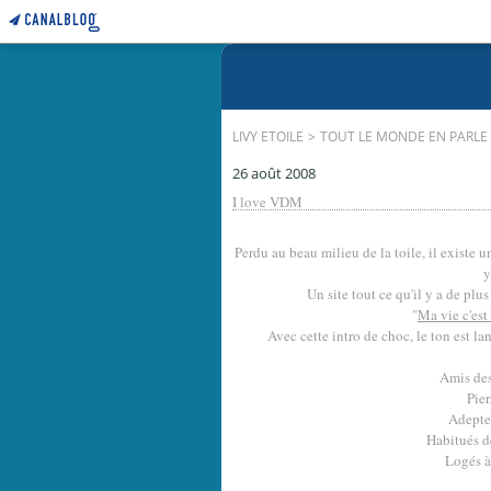
LIVY ETOILE
>
TOUT LE MONDE EN PARLE
26 août 2008
I love VDM
Perdu au beau milieu de la toile, il existe un
y
Un site tout ce qu'il y a de plu
"
Ma vie c'est
Avec cette intro de choc, le ton est la
Amis des
Pier
Adeptes
Habitués d
Logés à