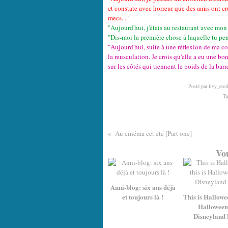
et constate avec horreur que des amis ont cr
mecs..."
"Aujourd'hui, j'étais au restaurant avec mon 
"Dis-moi la première chose à laquelle tu pen
"Aujourd'hui, suite à une réflexion de ma co
la musculation. Je crois qu'elle a eu une bon
sur les côtés qui tiennent le poids de la barr
Posté par livy_etoi
Ta
Au cinéma cet été [Part one]
Vou
Anni-blog: six ans déjà
et toujours là !
This is Hallowee
Halloween.
Disneyland 