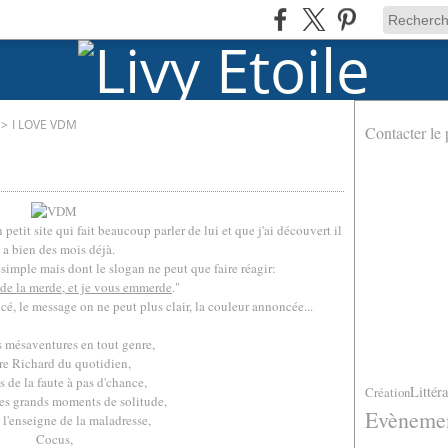
>
I LOVE VDM
Contacter le 
 petit site qui fait beaucoup parler de lui et que j'ai découvert il
 a bien des mois déjà.
s simple mais dont le slogan ne peut que faire réagir:
 de la merde, et je vous emmerde
."
ncé, le message on ne peut plus clair, la couleur annoncée...
 mésaventures en tout genre,
re Richard du quotidien,
 de la faute à pas d'chance,
Littér
Création
es grands moments de solitude,
Evèneme
 l'enseigne de la maladresse,
Cocus,