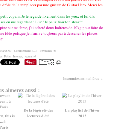
u drôle de la remplacer par une guitare de Guitar Hero. Merci les
petit copain. Je le regarde fixement dans les yeux et lui dis:
ses en me regardant." Lui: "Je peux finir ton steak?"
pine sur ma force, j'ai acheté deux haltères de 10kg pour faire de
ne idée puisque je n'arrive toujours pas à desserrer les pinces
e!"
le à 08:00 -
Commentaires [
…
]
- Permalien [
#
]
gs:
Folie
,
Internet
,
Actualité
Insomnies animalières
s aimerez aussi :
De la légèreté des
La playlist de l'hiver
n, this is
lectures d'été
2013
.. à
Paris