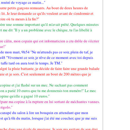
s rentré de voyage ce matin..."
quatre petits garçons remuants. Au bout de deux heures de
u lit. Je leur demande ce qu'ils veulent avant de s'endormir et
ire où tu meurs à la fin?"
 père une somme important qu'il m'avait prêté. Quelques minutes
 me dit "Il y a un problème avec le chèque, tu l'as libellé à
 câlin, mon copain qui est informaticien a cru drôle de s'écrier
ue!"
de mon mari, 9h54 "Ne m'attends pas ce soir, plein de taf, je
 9h48 "Vivement ce soir, je rêve de ce moment avec toi depuis
taffe tard on aura tout le temps. Je TM."
gré la pluie battante, je décide de faire faire une grande balade
uie et je sors. C'est seulement au bout de 200 mètres que je
 copine et j'ai flashé sur un mec. Ne sachant pas comment
e, on a parié 10 euros que tu me donnerais ton numéro!" Le mec
copine qu'elle a gagné 10 euros."
épare ma copine à la rupture en lui sortant de méchantes vannes.
rigolo."
 le canapé du salon à lire un bouquin en attendant que mon
st qu'à 6h du matin, lorsque j'ai été me coucher, que je me suis
auche dans une école de musique. Je sors ma guitare de son étui