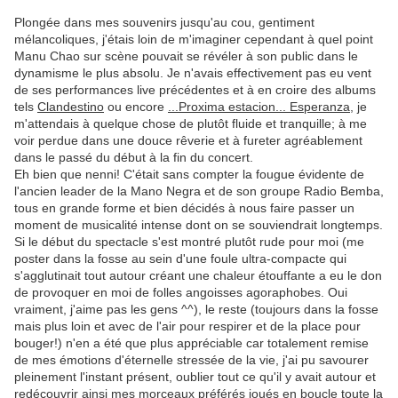
Plongée dans mes souvenirs jusqu'au cou, gentiment
mélancoliques, j'étais loin de m'imaginer cependant à quel point
Manu Chao sur scène pouvait se révéler à son public dans le
dynamisme le plus absolu. Je n'avais effectivement pas eu vent
de ses performances live précédentes et à en croire des albums
tels
Clandestino
ou encore
...Proxima estacion... Esperanza
, je
m'attendais à quelque chose de plutôt fluide et tranquille; à me
voir perdue dans une douce rêverie et à fureter agréablement
dans le passé du début à la fin du concert.
Eh bien que nenni! C'était sans compter la fougue évidente de
l'ancien leader de la Mano Negra et de son groupe Radio Bemba,
tous en grande forme et bien décidés à nous faire passer un
moment de musicalité intense dont on se souviendrait longtemps.
Si le début du spectacle s'est montré plutôt rude pour moi (me
poster dans la fosse au sein d'une foule ultra-compacte qui
s'agglutinait tout autour créant une chaleur étouffante a eu le don
de provoquer en moi de folles angoisses agoraphobes. Oui
vraiment, j'aime pas les gens ^^), le reste (toujours dans la fosse
mais plus loin et avec de l'air pour respirer et de la place pour
bouger!) n'en a été que plus appréciable car totalement remise
de mes émotions d'éternelle stressée de la vie, j'ai pu savourer
pleinement l'instant présent, oublier tout ce qu'il y avait autour et
redécouvrir ainsi mes morceaux préférés joués en boucle toute la