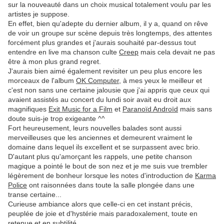
sur la nouveauté dans un choix musical totalement voulu par les
artistes je suppose.
En effet, bien qu'adepte du dernier album, il y a, quand on rêve
de voir un groupe sur scène depuis très longtemps, des attentes
forcément plus grandes et j'aurais souhaité par-dessus tout
entendre en live ma chanson culte
Creep
mais cela devait ne pas
être à mon plus grand regret.
J'aurais bien aimé également revisiter un peu plus encore les
morceaux de l'album
OK Computer
, à mes yeux le meilleur et
c'est non sans une certaine jalousie que j'ai appris que ceux qui
avaient assistés au concert du lundi soir avait eu droit aux
magnifiques
Exit Music for a Film
et
Paranoïd Androïd
mais sans
doute suis-je trop exigeante ^^
Fort heureusement, leurs nouvelles balades sont aussi
merveilleuses que les anciennes et demeurent vraiment le
domaine dans lequel ils excellent et se surpassent avec brio.
D'autant plus qu'amorçant les rappels, une petite chanson
magique a pointé le bout de son nez et je me suis vue trembler
légèrement de bonheur lorsque les notes d'introduction de
Karma
Police
ont raisonnées dans toute la salle plongée dans une
transe certaine...
Curieuse ambiance alors que celle-ci en cet instant précis,
peuplée de joie et d'hystérie mais paradoxalement, toute en
retenue et en subtilité.