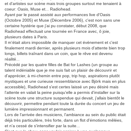
et d'artistes sur scène mais trois groupes surtout me tenaient à
coeur: Oasis, Muse et... Radiohead.
Ayant par le passé assisté aux performances live d'Oasis
(Octobre 2005) et Muse (Décembre 2006), c'est non sans une
certaine hystérie que j'ai pu constater, début 2008, que
Radiohead effectuait une tournée en France avec, ô joie,
plusieurs dates à Paris.
Il m'était alors impossible de manquer cet évènement et c'est
finalement mardi dernier, après plusieurs mois d'attente bien trop
longs, billets traînant dans un coin, que le rêve est devenu
réalité...
Précédé par les quatre filles de Bat for Lashes (un groupe au
talent indéniable que je me suis fait un plaisir de découvrir et
d'apprécier, à mi-chemin entre pop, trip hop, aspirations plutôt
mystiques et une curieuse ressemblance avec Björk mais en plus
accessible), Radiohead s'est certes laissé un peu désiré mais
l'attente en valait la peine puisqu'elle a permis d'installer sur la
scène toute une structure suspendue qui devait, j'allais bientôt le
découvrir, permettre pendant toute la durée du concert un jeu de
lumière impressionnant et permanent.
Lors de l'arrivée des musiciens, l'ambiance au sein du public était
déjà très particulière, très forte, dans un flot d'émotions mêlées,
et n'a cessé de s'intensifier par la suite...