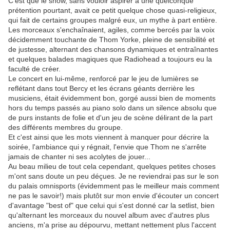
C'est que le show, sans vouloir aspirer à une quelconque
prétention pourtant, avait ce petit quelque chose quasi-religieux,
qui fait de certains groupes malgré eux, un mythe à part entière.
Les morceaux s'enchaînaient, agiles, comme bercés par la voix
décidemment touchante de Thom Yorke, pleine de sensibilité et
de justesse, alternant des chansons dynamiques et entraînantes
et quelques balades magiques que Radiohead a toujours eu la
faculté de créer.
Le concert en lui-même, renforcé par le jeu de lumières se
reflétant dans tout Bercy et les écrans géants derrière les
musiciens, était évidemment bon, gorgé aussi bien de moments
hors du temps passés au piano solo dans un silence absolu que
de purs instants de folie et d'un jeu de scène délirant de la part
des différents membres du groupe.
Et c'est ainsi que les mots viennent à manquer pour décrire la
soirée, l'ambiance qui y régnait, l'envie que Thom ne s'arrête
jamais de chanter ni ses acolytes de jouer...
Au beau milieu de tout cela cependant, quelques petites choses
m'ont sans doute un peu déçues. Je ne reviendrai pas sur le son
du palais omnisports (évidemment pas le meilleur mais comment
ne pas le savoir!) mais plutôt sur mon envie d'écouter un concert
d'avantage "best of" que celui qui s'est donné car la setlist, bien
qu'alternant les morceaux du nouvel album avec d'autres plus
anciens, m'a prise au dépourvu, mettant nettement plus l'accent