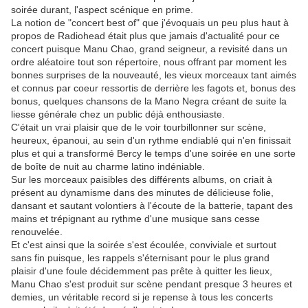
soirée durant, l'aspect scénique en prime.
La notion de "concert best of" que j'évoquais un peu plus haut à
propos de Radiohead était plus que jamais d'actualité pour ce
concert puisque Manu Chao, grand seigneur, a revisité dans un
ordre aléatoire tout son répertoire, nous offrant par moment les
bonnes surprises de la nouveauté, les vieux morceaux tant aimés
et connus par coeur ressortis de derrière les fagots et, bonus des
bonus, quelques chansons de la Mano Negra créant de suite la
liesse générale chez un public déjà enthousiaste.
C'était un vrai plaisir que de le voir tourbillonner sur scène,
heureux, épanoui, au sein d'un rythme endiablé qui n'en finissait
plus et qui a transformé Bercy le temps d'une soirée en une sorte
de boîte de nuit au charme latino indéniable.
Sur les morceaux paisibles des différents albums, on criait à
présent au dynamisme dans des minutes de délicieuse folie,
dansant et sautant volontiers à l'écoute de la batterie, tapant des
mains et trépignant au rythme d'une musique sans cesse
renouvelée.
Et c'est ainsi que la soirée s'est écoulée, conviviale et surtout
sans fin puisque, les rappels s'éternisant pour le plus grand
plaisir d'une foule décidemment pas prête à quitter les lieux,
Manu Chao s'est produit sur scène pendant presque 3 heures et
demies, un véritable record si je repense à tous les concerts