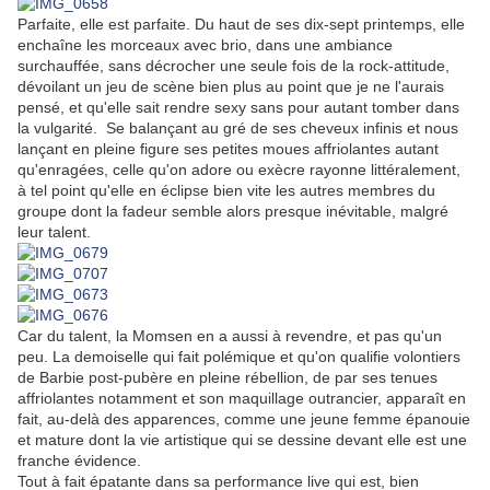
Parfaite, elle est parfaite. Du haut de ses dix-sept printemps, elle
enchaîne les morceaux avec brio, dans une ambiance
surchauffée, sans décrocher une seule fois de la rock-attitude,
dévoilant un jeu de scène bien plus au point que je ne l'aurais
pensé, et qu'elle sait rendre sexy sans pour autant tomber dans
la vulgarité. Se balançant au gré de ses cheveux infinis et nous
lançant en pleine figure ses petites moues affriolantes autant
qu'enragées, celle qu'on adore ou exècre rayonne littéralement,
à tel point qu'elle en éclipse bien vite les autres membres du
groupe dont la fadeur semble alors presque inévitable, malgré
leur talent.
Car du talent, la Momsen en a aussi à revendre, et pas qu'un
peu. La demoiselle qui fait polémique et qu'on qualifie volontiers
de Barbie post-pubère en pleine rébellion, de par ses tenues
affriolantes notamment et son maquillage outrancier, apparaît en
fait, au-delà des apparences, comme une jeune femme épanouie
et mature dont la vie artistique qui se dessine devant elle est une
franche évidence.
Tout à fait épatante dans sa performance live qui est, bien