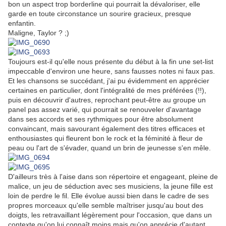
bon un aspect trop borderline qui pourrait la dévaloriser, elle
garde en toute circonstance un sourire gracieux, presque
enfantin.
Maligne, Taylor ? ;)
Toujours est-il qu'elle nous présente du début à la fin une set-list
impeccable d'environ une heure, sans fausses notes ni faux pas.
Et les chansons se succédant, j'ai pu évidemment en apprécier
certaines en particulier, dont l'intégralité de mes préférées (!!),
puis en découvrir d'autres, reprochant peut-être au groupe un
panel pas assez varié, qui pourrait se renouveler d'avantage
dans ses accords et ses rythmiques pour être absolument
convaincant, mais savourant également des titres efficaces et
enthousiastes qui fleurent bon le rock et la féminité à fleur de
peau ou l'art de s'évader, quand un brin de jeunesse s'en mêle.
D'ailleurs très à l'aise dans son répertoire et engageant, pleine de
malice, un jeu de séduction avec ses musiciens, la jeune fille est
loin de perdre le fil. Elle évolue aussi bien dans le cadre de ses
propres morceaux qu'elle semble maîtriser jusqu'au bout des
doigts, les retravaillant légèrement pour l'occasion, que dans un
contexte qu'on lui connaît moins mais qu'on apprécie d'autant