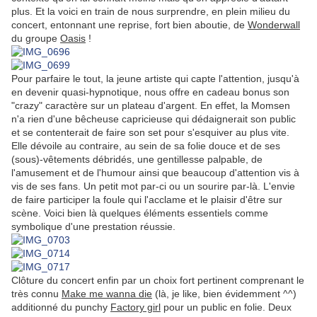
plus. Et la voici en train de nous surprendre, en plein milieu du
concert, entonnant une reprise, fort bien aboutie, de
Wonderwall
du groupe
Oasis
!
Pour parfaire le tout, la jeune artiste qui capte l'attention, jusqu'à
en devenir quasi-hypnotique, nous offre en cadeau bonus son
"crazy" caractère sur un plateau d'argent. En effet, la Momsen
n'a rien d'une bêcheuse capricieuse qui dédaignerait son public
et se contenterait de faire son set pour s'esquiver au plus vite.
Elle dévoile au contraire, au sein de sa folie douce et de ses
(sous)-vêtements débridés, une gentillesse palpable, de
l'amusement et de l'humour ainsi que beaucoup d'attention vis à
vis de ses fans. Un petit mot par-ci ou un sourire par-là. L'envie
de faire participer la foule qui l'acclame et le plaisir d'être sur
scène. Voici bien là quelques éléments essentiels comme
symbolique d'une prestation réussie.
Clôture du concert enfin par un choix fort pertinent comprenant le
très connu
Make me wanna die
(là, je like, bien évidemment ^^)
additionné du punchy
Factory girl
pour un public en folie. Deux