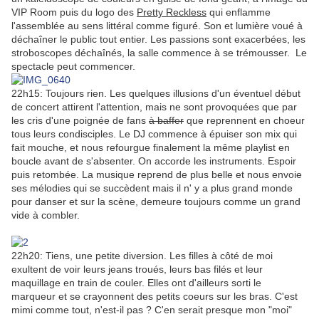
VIP Room puis du logo des
Pretty Reckless
qui enflamme
l'assemblée au sens littéral comme figuré. Son et lumière voué à
déchaîner le public tout entier. Les passions sont exacerbées, les
stroboscopes déchaînés, la salle commence à se trémousser. Le
spectacle peut commencer.
22h15: Toujours rien. Les quelques illusions d'un éventuel début
de concert attirent l'attention, mais ne sont provoquées que par
les cris d'une poignée de fans
à baffer
que reprennent en choeur
tous leurs condisciples. Le DJ commence à épuiser son mix qui
fait mouche, et nous refourgue finalement la même playlist en
boucle avant de s'absenter. On accorde les instruments. Espoir
puis retombée. La musique reprend de plus belle et nous envoie
ses mélodies qui se succèdent mais il n' y a plus grand monde
pour danser et sur la scène, demeure toujours comme un grand
vide à combler.
22h20: Tiens, une petite diversion. Les filles à côté de moi
exultent de voir leurs jeans troués, leurs bas filés et leur
maquillage en train de couler. Elles ont d'ailleurs sorti le
marqueur et se crayonnent des petits coeurs sur les bras. C'est
mimi comme tout, n'est-il pas ? C'en serait presque mon "moi"