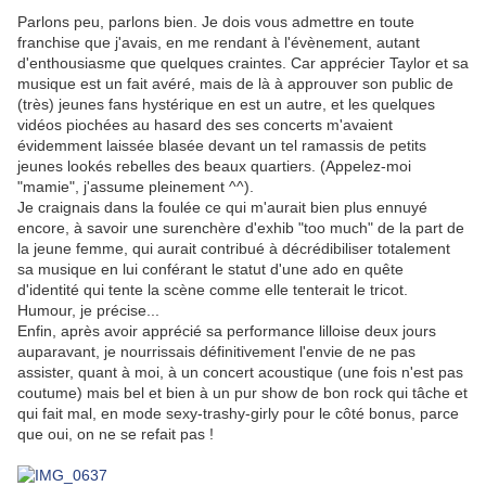
.
Parlons peu, parlons bien. Je dois vous admettre en toute
franchise que j'avais, en me rendant à l'évènement, autant
d'enthousiasme que quelques craintes. Car apprécier Taylor et sa
musique est un fait avéré, mais de là à approuver son public de
(très) jeunes fans hystérique en est un autre, et les quelques
vidéos piochées au hasard des ses concerts m'avaient
évidemment laissée blasée devant un tel ramassis de petits
jeunes lookés rebelles des beaux quartiers. (Appelez-moi
"mamie", j'assume pleinement ^^).
Je craignais dans la foulée ce qui m'aurait bien plus ennuyé
encore, à savoir une surenchère d'exhib "too much" de la part de
la jeune femme, qui aurait contribué à décrédibiliser totalement
sa musique en lui conférant le statut d'une ado en quête
d'identité qui tente la scène comme elle tenterait le tricot.
Humour, je précise...
Enfin, après avoir apprécié sa performance lilloise deux jours
auparavant, je nourrissais définitivement l'envie de ne pas
assister, quant à moi, à un concert acoustique (une fois n'est pas
coutume) mais bel et bien à un pur show de bon rock qui tâche et
qui fait mal, en mode sexy-trashy-girly pour le côté bonus, parce
que oui, on ne se refait pas !