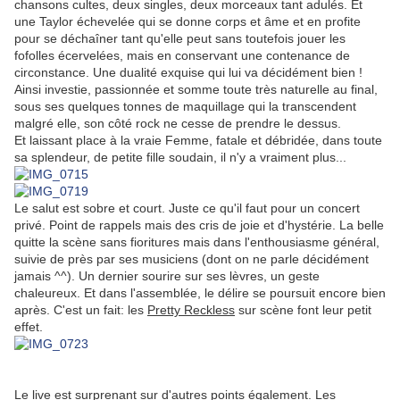
chansons cultes, deux singles, deux morceaux tant adulés. Et
une Taylor échevelée qui se donne corps et âme et en profite
pour se déchaîner tant qu'elle peut sans toutefois jouer les
fofolles écervelées, mais en conservant une contenance de
circonstance. Une dualité exquise qui lui va décidément bien !
Ainsi investie, passionnée et somme toute très naturelle au final,
sous ses quelques tonnes de maquillage qui la transcendent
malgré elle, son côté rock ne cesse de prendre le dessus.
Et laissant place à la vraie Femme, fatale et débridée, dans toute
sa splendeur, de petite fille soudain, il n'y a vraiment plus...
Le salut est sobre et court. Juste ce qu'il faut pour un concert
privé. Point de rappels mais des cris de joie et d'hystérie. La belle
quitte la scène sans fioritures mais dans l'enthousiasme général,
suivie de près par ses musiciens (dont on ne parle décidément
jamais ^^). Un dernier sourire sur ses lèvres, un geste
chaleureux. Et dans l'assemblée, le délire se poursuit encore bien
après. C'est un fait: les
Pretty Reckless
sur scène font leur petit
effet.
Le live est surprenant sur d'autres points également. Les