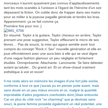
morceaux n'auront quasiment pas connus d'applaudissements
tant les mots scandés à l'unisson à l'égard de l'héroïne d'un soir
dépassent la fiction. On oublie donc de frapper dans ses mains
pour se mêler à la joyeuse pagaille générale et tendre les bras.
Apparemment, ça se fait comme ça.
Première fois pour moi ;)
En résumé: Taylor à la guitare, Taylor cheveux en arrière, Taylor
prenant une pose suggestive, Taylor effleurant le micro de ses
lèvres... Pas de soucis, la miss qui agace semble avoir tout
compris du concept "Rock n' Sex" nouvelle génération et elle en
joue effrontément avec une aura bien à elle qui se veut digne
d'une vague fashion glamour un peu négligée et fortement
étudiée. Omniprésente. Attachante. Lancinante. Se faire détester
autant qu'aduler... Du grand art. Et un show-chaud vraiment
esthétique à voir et revoir!
.
Il me reste alors en mémoire les images d'une fort jolie soirée,
conforme à tout ce que j'aurais pu en penser juste avant, mais
sans doute en un peu mieux encore et ce, malgré la quantité
improbable d'ados pogoteurs overlookés dont j'étais entourée.
Car en plus du côté rock "so charming" que je devinais sans
souci, la jeune femme possède également un réel potentiel, une