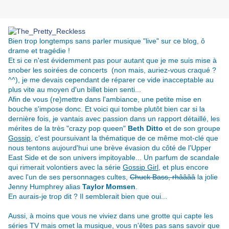
Bien trop longtemps sans parler musique "live" sur ce blog, ô
drame et tragédie !
Et si ce n'est évidemment pas pour autant que je me suis mise à
snober les soirées de concerts (non mais, auriez-vous craqué ?
^^), je me devais cependant de réparer ce vide inacceptable au
plus vite au moyen d'un billet bien senti...
Afin de vous (re)mettre dans l'ambiance, une petite mise en
bouche s'impose donc. Et voici qui tombe plutôt bien car si la
dernière fois, je vantais avec passion dans un rapport détaillé, les
mérites de la très "crazy pop queen"
Beth Ditto
et de son groupe
Gossip
, c'est poursuivant la thématique de ce même mot-clé que
nous tentons aujourd'hui une brève évasion du côté de l'Upper
East Side et de son univers impitoyable... Un parfum de scandale
qui rimerait volontiers avec la série
Gossip Girl
, et plus encore
avec l'un de ses personnages cultes,
Chuck Bass, rhââââ
la jolie
Jenny Humphrey alias
Taylor Momsen
.
En aurais-je trop dit ? Il semblerait bien que oui...
Aussi, à moins que vous ne viviez dans une grotte qui capte les
séries TV mais omet la musique, vous n'êtes pas sans savoir que