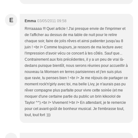
E
Emma
03/05/2011 09:58
Rrrraaaaa !!! Quel article ! J'ai presque envie de l'imprimer et
de l'afficher au dessus de ma table de nuit pour le relire
chaque soir, faire de jolis rêves et ainsi patienter jusqu'au 8
juin ! <br /> Comme toujours, je ressors de ma lecture avec
l'impression d'avoir vécu ce concert à tes côtés. Sauf que...
Contrairement aux fois précédentes, il y a un peu de vrai là-
dedans puisque bientôt, nous serons réunies pour accueillir à
nouveau la Momsen en terres parisiennes et j'en suis plus
que ravie, tu penses bien ! <br /> Je me réjouis de partager ce
moment rock'n'girly avec toi, ma belle Livy, je n'aurais pas pu
rêver compagne plus parfaite pour vivre cette soirée (et me
moquer d'une certaine partie du public un brin kikoolol de
Taylor ^^).<br /> Vivement !<br /> En attendant, je te remercie
pour cet avant-goût de bonheur musical. Je t'embrasse tout,
tout, tout fort :)))