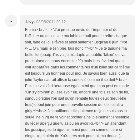
-
-Livy-
03/05/2011 20:12
Emma:<br /> --> "J'ai presque envie de l'imprimer et de
l'afficher au dessus de ma table de nuit pour le relire chaque
soir, faire de jolis rêves et ainsi patienter jusqu'au 8 juin !"<br
/> ... Oh, mais je t'en prie, fais donc ^^<br /> Je te taquine ma
belle, lol (ouaip, t'as vu, je m'adapte au public "kikoo" qui va
prochainement nous encercler ^^) mais il est évident que te
voir apparaître dans les commentaires d'un billet sur ce thème
est toujours un honneur pour moi. Je savais bien aussi que la
jolie Taylor saurait attiser ta curiosité comme il se doit !<br />
Et tu me vois fort heureuse également que mon post en mode
"On s'y croirait" puisse avoir eu, encore une fois, raison de toi,
surtout lorsque l'on sait qu'on rempile toutes deux (peut-être
trois) début juin pour une nouvelle session de folie et ultra-
girly ^^<br /> Je bouillonne d'impatience (et je ne suis pas la
seule, hein ?!) de te voir et profiter ainsi pleinement ensemble
du léger aperçu que tu as pu en avoir ici.<br /> En attendant
les gossipages de rigueur, merci pour ton commentaire si
élogieux, et plein de XoXo très rock pour toi, ma douce :)