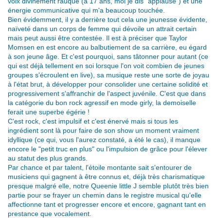
voix divinement rauque (à 17 ans, moi je dis "applause") et une
énergie communicative qui m'a beaucoup touchée.
Bien évidemment, il y a derrière tout cela une jeunesse évidente,
naïveté dans un corps de femme qui dévoile un attrait certain
mais peut aussi être contestée. Il est à préciser que Taylor
Momsen en est encore au balbutiement de sa carrière, eu égard
à son jeune âge. Et c'est pourquoi, sans tâtonner pour autant (ce
qui est déjà tellement en soi lorsque l'on voit combien de jeunes
groupes s'écroulent en live), sa musique reste une sorte de joyau
à l'état brut, à développer pour consolider une certaine solidité et
progressivement s'affranchir de l'aspect juvénile. C'est que dans
la catégorie du bon rock agressif en mode girly, la demoiselle
ferait une superbe égérie !
C'est rock, c'est impulsif et c'est énervé mais si tous les
ingrédient sont là pour faire de son show un moment vraiment
idyllique (ce qui, vous l'aurez constaté, a été le cas), il manque
encore le "petit truc en plus" ou l'impulsion de grâce pour l'élever
au statut des plus grands.
Par chance et par talent, l'étoile montante sait s'entourer de
musiciens qui gagnent à être connus et, déjà très charismatique
presque malgré elle, notre Queenie little J semble plutôt très bien
partie pour se frayer un chemin dans le registre musical qu'elle
affectionne tant et progresser encore et encore, gagnant tant en
prestance que vocalement.