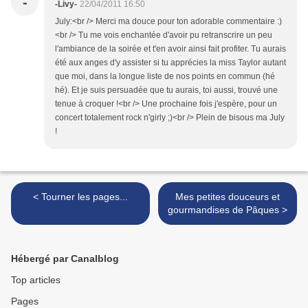
-
-Livy-
22/04/2011 16:50
July:<br /> Merci ma douce pour ton adorable commentaire :)
<br /> Tu me vois enchantée d'avoir pu retranscrire un peu
l'ambiance de la soirée et t'en avoir ainsi fait profiter. Tu aurais
été aux anges d'y assister si tu apprécies la miss Taylor autant
que moi, dans la longue liste de nos points en commun (hé
hé). Et je suis persuadée que tu aurais, toi aussi, trouvé une
tenue à croquer !<br /> Une prochaine fois j'espère, pour un
concert totalement rock n'girly ;)<br /> Plein de bisous ma July
!
< Tourner les pages...
Mes petites douceurs et
gourmandises de Pâques >
Hébergé par Canalblog
Top articles
Pages