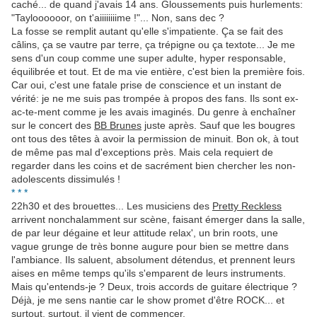
caché... de quand j'avais 14 ans. Gloussements puis hurlements:
"Tayloooooor, on t'aiiiiiiiime !"... Non, sans dec ?
La fosse se remplit autant qu'elle s'impatiente. Ça se fait des
câlins, ça se vautre par terre, ça trépigne ou ça textote... Je me
sens d'un coup comme une super adulte, hyper responsable,
équilibrée et tout. Et de ma vie entière, c'est bien la première fois.
Car oui, c'est une fatale prise de conscience et un instant de
vérité: je ne me suis pas trompée à propos des fans. Ils sont ex-
ac-te-ment comme je les avais imaginés. Du genre à enchaîner
sur le concert des
BB Brunes
juste après. Sauf que les bougres
ont tous des têtes à avoir la permission de minuit. Bon ok, à tout
de même pas mal d'exceptions près. Mais cela requiert de
regarder dans les coins et de sacrément bien chercher les non-
adolescents dissimulés !
* * *
22h30 et des brouettes... Les musiciens des
Pretty Reckless
arrivent nonchalamment sur scène, faisant émerger dans la salle,
de par leur dégaine et leur attitude relax', un brin roots, une
vague grunge de très bonne augure pour bien se mettre dans
l'ambiance. Ils saluent, absolument détendus, et prennent leurs
aises en même temps qu'ils s'emparent de leurs instruments.
Mais qu'entends-je ? Deux, trois accords de guitare électrique ?
Déjà, je me sens nantie car le show promet d'être ROCK... et
surtout, surtout, il vient de commencer.