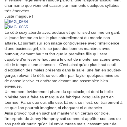
si sensuel, légèrement rauque parfois, une langueur absolument
charmante que viennent casser par moments quelques syllabes
très énervées...
Juste magique !
Le côté sexy abordé avec audace et qui lui sied comme un gant,
la jeune femme en fait le plus naturellement du monde son
affaire. Et surfant sur son image controversée avec l'intelligence
d'une business girl, elle se joue des bonnes manières avec
humour, clamant haut et fort que la première fille qui sera
capable d'enlever le haut aura le droit de monter sur scène avec
elle le temps d'une chanson... C'est ainsi qu'au plus haut seuil
d'excitation des mâles présents dans la salle, une fan en soutien-
gorge, relevant le défi, se voit offrir par Taylor quelques minutes
de danse lascive et entêtante devant une assemblée bien
envieuse.
Un moment évidemment phare du spectacle, et dont la belle
n'hésite pas à faire sa marque de fabrique lorsqu'elle part en
tournée. Parce que oui, elle ose. Et non, ce n'est, contrairement à
ce que l'on pourrait imaginer, ni choquant ni outrancier.
Ainsi provoc' tout en sachant maintenir un certain contrôle,
l'interprète de Jenny Humprey sait comment appâter ses fans de
son petit air mutin qu'on lui envie toutes mais, cassant pour de