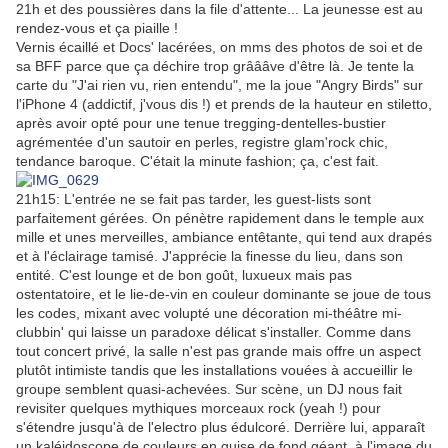
21h et des poussières dans la file d'attente... La jeunesse est au
rendez-vous et ça piaille !
Vernis écaillé et Docs' lacérées, on mms des photos de soi et de
sa BFF parce que ça déchire trop grâââve d'être là. Je tente la
carte du "J'ai rien vu, rien entendu", me la joue "Angry Birds" sur
l'iPhone 4 (addictif, j'vous dis !) et prends de la hauteur en stiletto,
après avoir opté pour une tenue tregging-dentelles-bustier
agrémentée d'un sautoir en perles, registre glam'rock chic,
tendance baroque. C'était la minute fashion; ça, c'est fait.
21h15: L'entrée ne se fait pas tarder, les guest-lists sont
parfaitement gérées. On pénètre rapidement dans le temple aux
mille et unes merveilles, ambiance entêtante, qui tend aux drapés
et à l'éclairage tamisé. J'apprécie la finesse du lieu, dans son
entité. C'est lounge et de bon goût, luxueux mais pas
ostentatoire, et le lie-de-vin en couleur dominante se joue de tous
les codes, mixant avec volupté une décoration mi-théâtre mi-
clubbin' qui laisse un paradoxe délicat s'installer. Comme dans
tout concert privé, la salle n'est pas grande mais offre un aspect
plutôt intimiste tandis que les installations vouées à accueillir le
groupe semblent quasi-achevées. Sur scène, un DJ nous fait
revisiter quelques mythiques morceaux rock (yeah !) pour
s'étendre jusqu'à de l'electro plus édulcoré. Derrière lui, apparaît
un kaléidoscope de couleurs en guise de fond géant, à l'image du