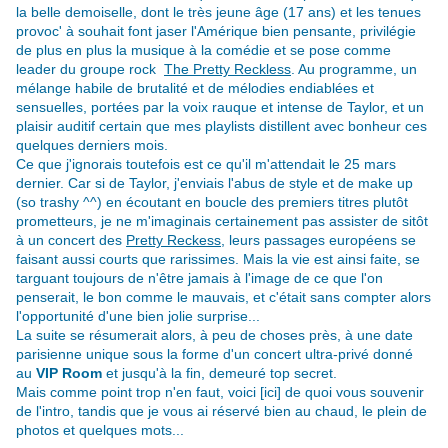
la belle demoiselle, dont le très jeune âge (17 ans) et les tenues
provoc' à souhait font jaser l'Amérique bien pensante, privilégie
de plus en plus la musique à la comédie et se pose comme
leader du groupe rock
The Pretty Reckless
. Au programme, un
mélange habile de brutalité et de mélodies endiablées et
sensuelles, portées par la voix rauque et intense de Taylor, et un
plaisir auditif certain que mes playlists distillent avec bonheur ces
quelques derniers mois.
Ce que j'ignorais toutefois est ce qu'il m'attendait le 25 mars
dernier. Car si de Taylor, j'enviais l'abus de style et de make up
(so trashy ^^) en écoutant en boucle des premiers titres plutôt
prometteurs, je ne m'imaginais certainement pas assister de sitôt
à un concert des
Pretty Reckess
, leurs passages européens se
faisant aussi courts que rarissimes.
Mais la vie est ainsi faite, se
targuant toujours de n'être jamais à l'image de ce que l'on
penserait, le bon comme le mauvais, et c'était sans compter alors
l'opportunité d'une bien jolie surprise...
La suite se résumerait alors, à peu de choses près, à une date
parisienne unique sous la forme d'un concert ultra-privé donné
au
VIP Room
et jusqu'à la fin, demeuré top secret.
Mais comme point trop n'en faut, voici [
ici
] de quoi vous souvenir
de l'intro, tandis que je vous ai réservé bien au chaud, le plein de
photos et quelques mots...