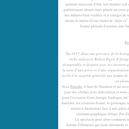
auraient nécessité d'être soit étudiés soit
parfaitement abouti mais plutôt un essai p
des défauts bien visibles et à corriger de 
moins le mérite d'oser traiter le "déjà vu"
bonne pléiade d'acteurs, une tra
Po
"En 1977, dans une province de la bourge
riche industriel Robert Pujol. Il dirig
désagréable et despote avec ses ouvriers q
la suite d’une grève et d’une séquestration
révèle à la surprise générale une femme de 
en plein
Avec
Potiche
, il faut de l'humour et du se
joue des clichés avec délectation et nous 
pour l'occasion d'une énergie loufoque, mi
haletant, les citations fusent, le grotesque se
retrouve finalement face à une pièce d
cinématographique oblige. Pas d'é
Le spectacle peut alors commencer p
Autant d'éléments qui nous déroutent et