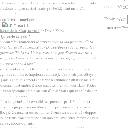
la beauté du geste, l'amour du ressenti, l'envolée pour un autre
Vie
C
Création
sans doute un peu abstrait mais qui décidément me plaît...
*
Art
Féminin
oup de cœur magique
Exp
Littérature
liques de la Mort, partie 1
de David Yates
Ça parle de quoi ?
ci contrôle maintenant le Ministère de la Magie et Poudlard.
iner le travail commencé par Dumbledore et de retrouver les
neur des Ténèbres. Mais il reste bien peu d'espoir aux trois
alors que le danger est partout et que leurs compagnons de route
sparaissent peu à peu."
s des aventures du petit sorcier est un véritable coup de cœur,
aginaire sombre et inquiétant comme je n'en avais pas côtoyé
e jamais et relativement conforme à l'ambiance du livre malgré
orcément s'attendre, il nous emporte bien loin des
Harry Potter
si-apocalyptique planté au sein d'un scénario qui excelle de par
sa gravité même.
faisait, apeuré et émerveillé, ses premiers pas à Poudlard et
tes nous propose ici un film adulte, posé mais sous tension
telle, préfère amener crescendo les évènements et les développer
rte de transition effectuée brillamment, avec force renfort d'effets
éciaux époustouflants.