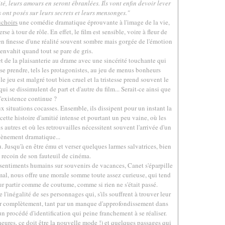
ité, leurs amours en seront ébranlées. Ils vont enfin devoir lever
s ont posés sur leurs secrets et leurs mensonges."
uchoirs
une comédie dramatique éprouvante à l'image de la vie,
se à tour de rôle. En effet, le film est sensible, voire à fleur de
 en finesse d'une réalité souvent sombre mais gorgée de l'émotion
 envahit quand tout se pare de gris.
et de la plaisanterie au drame avec une sincérité touchante qui
 se prendre, tels les protagonistes, au jeu de menus bonheurs
 jeu est malgré tout bien cruel et la tristesse prend souvent le
 se dissimulent de part et d'autre du film... Serait-ce ainsi que
l'existence continue ?
x situations cocasses. Ensemble, ils dissipent pour un instant la
ette histoire d'amitié intense et pourtant un peu vaine, où les
autres et où les retrouvailles nécessitent souvent l'arrivée d'un
ènement dramatique...
 vu. Jusqu'à en être ému et verser quelques larmes salvatrices, bien
 recoin de son fauteuil de cinéma.
s sentiments humains sur souvenirs de vacances, Canet s'éparpille
e mal, nous offre une morale somme toute assez curieuse, qui tend
 partir comme de coutume, comme si rien ne s'était passé.
'inégalité de ses personnages qui, s'ils souffrent à trouver leur
er complètement, tant par un manque d'approfondissement dans
n procédé d'identification qui peine franchement à se réaliser.
eures, ce doit être la nouvelle mode !) et quelques passages qui