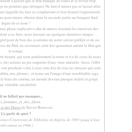
aient à penser que le film manque de tonus et se révèle trop
e ne pourrais que rétorquer. Ne faut-il mieux pas se laisser aller
ans laquelle les fans se complaisent et leur donner l'opportunité
ue pour mieux obtenir dans la seconde partie un bouquet final
digne de ce nom ?
r une phase explicative afin de mieux ressentir les émotions des
loie avec brio, nous laissant sur quelques dernières images
ptif pour de bon des aventures de notre sorcier préféré et de ses
rces du Mal, en savourant cette fois quasiment autant le film que
le roman.
 beauté, qui tient parfaitement la route et n'a de cesse de nous
 des acteurs au jeu empreint d'une vraie maturité. Aussi, l'effet
r son prochain volet à user cette fois de tous les moyens qui sont
bler, rire, pleurer... et rester sur l'image d'une inoubliable saga
ar le biais du cinéma, un monde devenu presque réalité et gorgé
ne véritable sensibilité.
.
il ne fallait pas manquer...
et des Dieux
de Xavier Beauvois
Ça parle de quoi ?
 Moines Cisterciens de Tibhirine en Algérie de 1993 jusqu’à leur
enlèvement en 1996.)