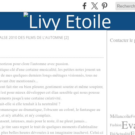
ALSE 2010 DES FILMS DE L'AUTOMNE [2]
Contacter le 
horizon pour clore l'automne avec passion.
tique-clé d'une certaine musicalité, les petites notes jouent un
çu de mes quelques derniers longs-métrages visionnés, tous ne
vant être mentionnés...
ont fait rire ou bien pleurer, gentiment sourire et même soupirer,
c'est pour mieux développer cet élan sensible qui nous pousse
ements jusqu'à une certaine créativité.
ait-elle si elle tendait à la neutralité ?
e romanesque au dramatique, l'obscure au coloré, le fantasque au
, et m'y attable, et m'y complais.
Mélancolie
Fo
Ev
ent, intenses, mais pour le reste, il ne pleut jamais...
Fashion
 je tire sans regret le trait de quelques moments d'adrénaline
E
 plus belles heures dévouées à un imaginaire inachevé. Celui-ci
Eté
Actualité