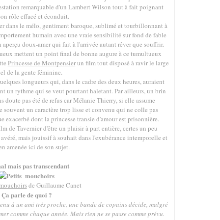
prestation remarquable d'un Lambert Wilson tout à fait poignant
on rôle effacé et éconduit.
r dans le mélo, gentiment baroque, sublimé et tourbillonnant à
mportement humain avec une vraie sensibilité sur fond de fable
aperçu doux-amer qui fait à l'arrivée autant rêver que souffrir.
tueux mettent un point final de bonne augure à ce tumultueux
ette
Princesse de Montpensier
un film tout disposé à ravir le large
el de la gente féminine.
quelques longueurs qui, dans le cadre des deux heures, auraient
nt un rythme qui se veut pourtant haletant. Par ailleurs, un brin
s doute pas été de refus car Mélanie Thierry, si elle assume
e souvent un caractère trop lisse et convenu qui ne colle pas
 exacerbé dont la princesse transie d'amour est prisonnière.
lm de Tavernier d'être un plaisir à part entière, certes un peu
 avéré, mais jouissif à souhait dans l'exubérance intemporelle et
ien amenée ici de son sujet.
.
al mais pas transcendant
 mouchoirs
de Guillaume Canet
Ça parle de quoi ?
venu à un ami très proche, une bande de copains décide, malgré
a mer comme chaque année. Mais rien ne se passe comme prévu.