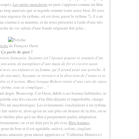
 coupés,
Les petits mouchoirs
ne peut s'apposer comme un film
as trop mauvais qui se regarde somme toute assez bien. Et sous
toute urgence (le rythme, où est donc passé le rythme ?), il a au
 au cinéma à sa manière, et de nous présenter à l'aide d'une très
nche de vie saluée d'une bande originale fort jolie...
.
tiche
de François Ozon
Ça parle de quoi ?
oisie française, Suzanne est l’épouse popote et soumise d’un
e son usine de parapluies d’une main de fer et s’avère aussi
u’avec ses enfants et sa femme, qu’il prend pour une potiche. À
 de son mari, Suzanne se retrouve à la direction de l’usine et se
tête et d’action. Mais lorsque Robert rentre d’une cure de repos
e forme, tout se complique…
"
cond degré. Beaucoup. Car Ozon, fidèle à ses bonnes habitudes, se
gratifie une fois encore d'un film déjanté et improbable, chargé
 70's mi anachronique. Les évènements s'enchaînent à un rythme
 fait sentir et, alors qu'on ne sait plus où donner de la tête, on se
e théâtre plus qu'à un film à proprement parler, adaptation
tonnement, on avait déjà pris le pli avec
Huit femmes
.
our de bon et il est agréable, enlevé, coloré, cinglant.
 nous amusent, pour mieux apprécier ce "Catherine Deneuve's