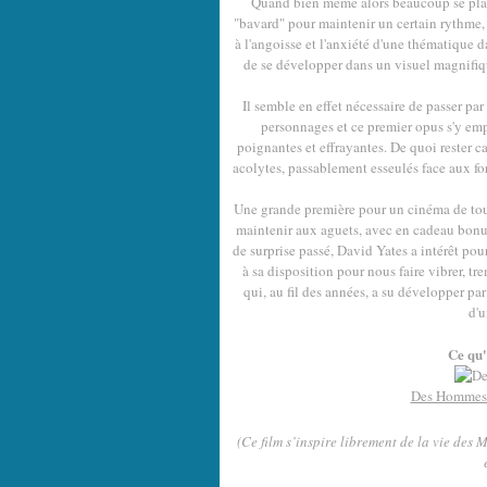
Quand bien même alors beaucoup se plair
"bavard" pour maintenir un certain rythme, j
à l'angoisse et l'anxiété d'une thématique d
de se développer dans un visuel magnifiq
Il semble en effet nécessaire de passer pa
personnages et ce premier opus s'y emp
poignantes et effrayantes. De quoi rester ca
acolytes, passablement esseulés face aux fo
Une grande première pour un cinéma de toute
maintenir aux aguets, avec en cadeau bonus,
de surprise passé, David Yates a intérêt pou
à sa disposition pour nous faire vibrer, trem
qui, au fil des années, a su développer p
d'u
Ce qu'
Des Hommes 
(Ce film s’inspire librement de la vie des