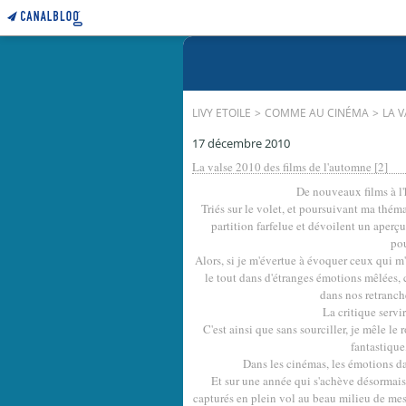
LIVY ETOILE
>
COMME AU CINÉMA
>
LA V
17 décembre 2010
La valse 2010 des films de l'automne [2]
De nouveaux films à l'
Triés sur le volet, et poursuivant ma théma
partition farfelue et dévoilent un aper
pou
Alors, si je m'évertue à évoquer ceux qui m'
le tout dans d'étranges émotions mêlées, 
dans nos retranch
La critique servir
C'est ainsi que sans sourciller, je mêle l
fantastique
Dans les cinémas, les émotions dans
Et sur une année qui s'achève désormais,
capturés en plein vol au beau milieu de mes