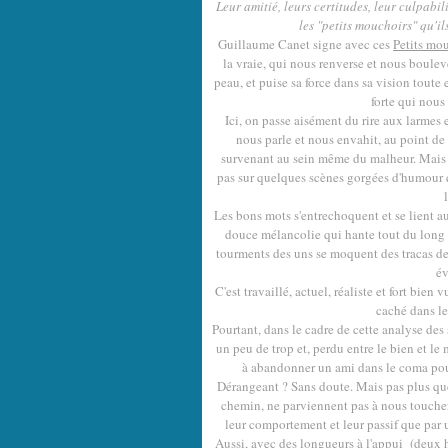
Leur amitié, leurs certitudes, leur culpabil
les "petits mouchoirs" qu'il
Guillaume Canet signe avec ces
Petits mo
la vraie, qui nous renverse et nous boulever
peau, et puise sa force dans sa vision toute
forte qui nous
Ici, on passe aisément du rire aux larmes 
nous parle et nous envahit, au point de
survenant au sein même du malheur. Mais le
pas sur quelques scènes gorgées d'humour qui
Les bons mots s'entrechoquent et se lient au
douce mélancolie qui hante tout du long c
tourments des uns se moquent des tracas des 
év
C'est travaillé, actuel, réaliste et fort bien
caché dans le
Pourtant, dans le cadre de cette analyse de
un peu de trop et, perdu entre le bien et l
à abandonner un ami dans le coma pour
Dérangeant ? Sans doute. Mais pas plus que l
chemin, ne parviennent pas à nous touch
leur comportement et leur passif que par u
Aussi, avec des longueurs à l'appui (deux h