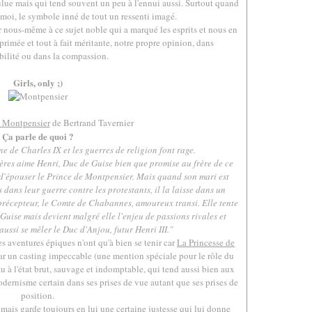
ue mais qui tend souvent un peu à l'ennui aussi. Surtout quand
moi, le symbole inné de tout un ressenti imagé.
r nous-même à ce sujet noble qui a marqué les esprits et nous en
primée et tout à fait méritante, notre propre opinion, dans
ibilité ou dans la compassion.
.
Girls, only ;)
e Montpensier
de Bertrand Tavernier
Ça parle de quoi ?
ne de Charles IX et les guerres de religion font rage.
ères aime Henri, Duc de Guise bien que promise au frère de ce
e d'épouser le Prince de Montpensier. Mais quand son mari est
 dans leur guerre contre les protestants, il la laisse dans un
précepteur, le Comte de Chabannes, amoureux transi. Elle tente
Guise mais devient malgré elle l'enjeu de passions rivales et
aussi se mêler le Duc d'Anjou, futur Henri III."
s aventures épiques n'ont qu'à bien se tenir car
La Princesse de
ar un casting impeccable (une mention spéciale pour le rôle du
au à l'état brut, sauvage et indomptable, qui tend aussi bien aux
odernisme certain dans ses prises de vue autant que ses prises de
position.
es mais garde toujours en lui une certaine justesse qui lui donne