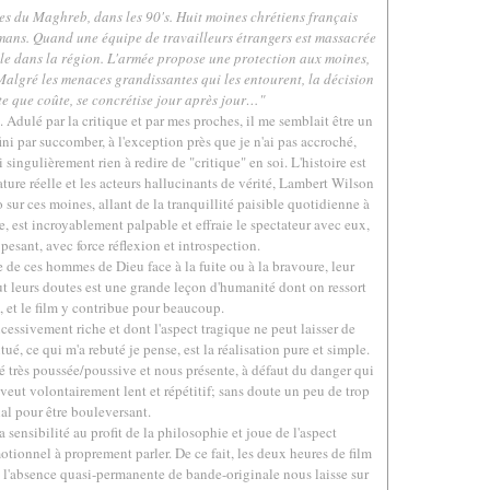
s du Maghreb, dans les 90's. Huit moines chrétiens français
mans. Quand une équipe de travailleurs étrangers est massacrée
alle dans la région. L'armée propose une protection aux moines,
 Malgré les menaces grandissantes qui les entourent, la décision
te que coûte, se concrétise jour après jour…
"
. Adulé par la critique et par mes proches, il me semblait être un
ni par succomber, à l'exception près que je n'ai pas accroché,
singulièrement rien à redire de "critique" en soi. L'histoire est
ture réelle et les acteurs hallucinants de vérité, Lambert Wilson
sur ces moines, allant de la tranquillité paisible quotidienne à
, est incroyablement palpable et effraie le spectateur avec eux,
pesant, avec force réflexion et introspection.
e de ces hommes de Dieu face à la fuite ou à la bravoure, leur
t leurs doutes est une grande leçon d'humanité dont on ressort
t, et le film y contribue pour beaucoup.
cessivement riche et dont l'aspect tragique ne peut laisser de
, ce qui m'a rebuté je pense, est la réalisation pure et simple.
é très poussée/poussive et nous présente, à défaut du danger qui
e veut volontairement lent et répétitif; sans doute un peu de trop
nal pour être bouleversant.
 sensibilité au profit de la philosophie et joue de l'aspect
otionnel à proprement parler. De ce fait, les deux heures de film
 l'absence quasi-permanente de bande-originale nous laisse sur