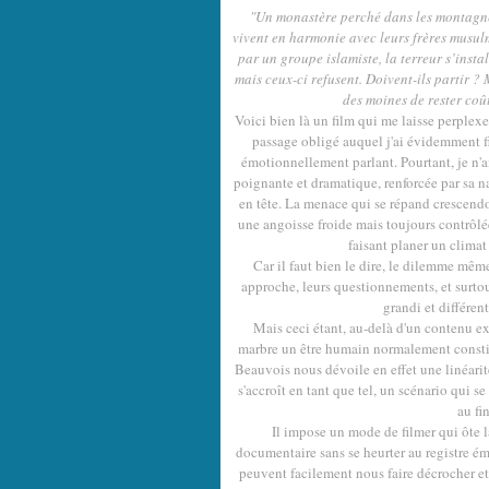
"Un monastère perché dans les montagne
vivent en harmonie avec leurs frères musul
par un groupe islamiste, la terreur s’inst
mais ceux-ci refusent. Doivent-ils partir ?
des moines de rester coû
Voici bien là un film qui me laisse perplexe
passage obligé auquel j'ai évidemment fi
émotionnellement parlant. Pourtant, je n'ai 
poignante et dramatique, renforcée par sa na
en tête. La menace qui se répand crescendo 
une angoisse froide mais toujours contrôlée
faisant planer un climat 
Car il faut bien le dire, le dilemme mêm
approche, leurs questionnements, et surtou
grandi et différen
Mais ceci étant, au-delà d'un contenu ex
marbre un être humain normalement constitué
Beauvois nous dévoile en effet une linéarit
s'accroît en tant que tel, un scénario qui s
au fi
Il impose un mode de filmer qui ôte la
documentaire sans se heurter au registre ém
peuvent facilement nous faire décrocher et