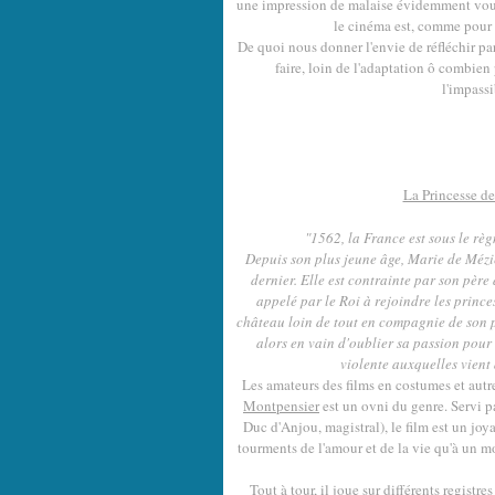
une impression de malaise évidemment voul
le cinéma est, comme pour 
De quoi nous donner l'envie de réfléchir pa
faire, loin de l'adaptation ô combien 
l'impass
La Princesse d
"1562, la France est sous le règ
Depuis son plus jeune âge, Marie de Mézi
dernier. Elle est contrainte par son pèr
appelé par le Roi à rejoindre les princes
château loin de tout en compagnie de son 
alors en vain d'oublier sa passion pour 
violente auxquelles vient 
Les amateurs des films en costumes et autre
Montpensier
est un ovni du genre. Servi p
Duc d'Anjou, magistral), le film est un joy
tourments de l'amour et de la vie qu'à un m
Tout à tour, il joue sur différents registr