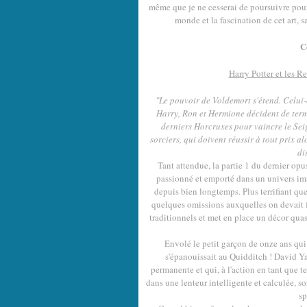
même que je ne cesserai de poursuivre pour 
monde et la fascination de cet art, 
C
Harry Potter et les Re
"Le pouvoir de Voldemort s'étend. Celui-
Harry, Ron et Hermione décident de term
derniers Horcruxes pour vaincre le Seig
sorciers, qui doivent réussir à tout prix 
di
Tant attendue, la partie 1 du dernier opu
passionné et emporté dans un univers im
depuis bien longtemps. Plus terrifiant qu
quelques omissions auxquelles on devait f
traditionnels et met en place un décor qua
Envolé le petit garçon de onze ans qui 
s'épanouissait au Quidditch ! David Ya
permanente et qui, à l'action en tant que 
dans une lenteur intelligente et calculée, so
sp