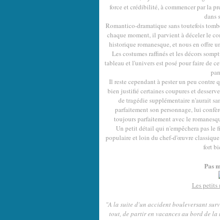
force et crédibilité, à commencer par la 
dans s
Romantico-dramatique sans toutefois tombe
chaque moment, il parvient à déceler le co
historique romanesque, et nous en offre un 
Les costumes raffinés et les décors somp
tableau et l'univers est posé pour faire de c
pan
Il reste cependant à pester un peu contre 
bien justifié certaines coupures et desserve
de tragédie supplémentaire n'aurait san
parfaitement son personnage, lui confèr
toujours parfaitement avec le romanesque
Un petit détail qui n'empêchera pas le fi
populaire et loin du chef-d'œuvre classique
fort b
Pas m
Les petits
"A la suite d'un accident bouleversant sur
tout, de partir en vacances au bord de l