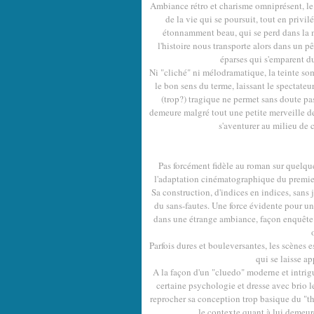
Ambiance rétro et charisme omniprésent, le r
de la vie qui se poursuit, tout en priv
étonnamment beau, qui se perd dans la mé
l'histoire nous transporte alors dans un 
éparses qui s'emparent du
Ni "cliché" ni mélodramatique, la teinte so
le bon sens du terme, laissant le spectateu
(trop?) tragique ne permet sans doute pa
demeure malgré tout une petite merveille de 
s'aventurer au milieu de
Pas forcément fidèle au roman sur quelque
l'adaptation cinématographique du premi
Sa construction, d'indices en indices, sans j
du sans-fautes. Une force évidente pour un
dans une étrange ambiance, façon enquête
Parfois dures et bouleversantes, les scènes 
qui se laisse a
A la façon d'un "cluedo" moderne et intrigu
certaine psychologie et dresse avec brio le
reprocher sa conception trop basique du "thr
le contexte quant à lui demeure 