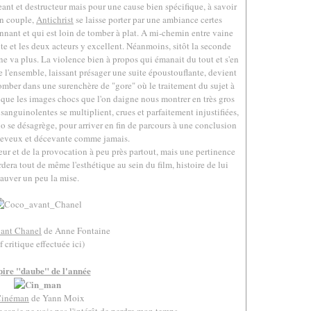
nt et destructeur mais pour une cause bien spécifique, à savoir
un couple,
Antichrist
se laisse porter par une ambiance certes
nant et qui est loin de tomber à plat. A mi-chemin entre vaine
ute et les deux acteurs y excellent. Néanmoins, sitôt la seconde
 ne va plus. La violence bien à propos qui émanait du tout et s'en
 l'ensemble, laissant présager une suite époustouflante, devient
tomber dans une surenchère de "gore" où le traitement du sujet à
t que les images chocs que l'on daigne nous montrer en très gros
sanguinolentes se multiplient, crues et parfaitement injustifiées,
o se désagrège, pour arriver en fin de parcours à une conclusion
cheveux et décevante comme jamais.
orreur et de la provocation à peu près partout, mais une pertinence
dera tout de même l'esthétique au sein du film, histoire de lui
auver un peu la mise.
.
ant Chanel
de Anne Fontaine
f critique effectuée
ici
)
.
pire "daube" de l'année
inéman
de Yann Moix