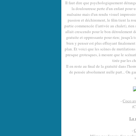
Il faut dire que psychologiquement dérangea
la douloureuse perte d'un enfant pour 
malsaine mais d'un rendu visuel impression
passion et déchirement, le film tient la ro
partie commencée (l'arrivée au chalet), rien
allait crescendo pour le bon déroulement de
gratuite et oppressante pour rien; jusqu'à 
bien y penser est plus effrayant finalemen
plan. Et voici que les scènes de mutilations 
presque grotesques, à mesure que le scénari
tirée par les 
Il en reste au final de la gratuité dans l'h
de pensée absolument nulle part... On gar
s
-
Coco av
(C
La 
-
C