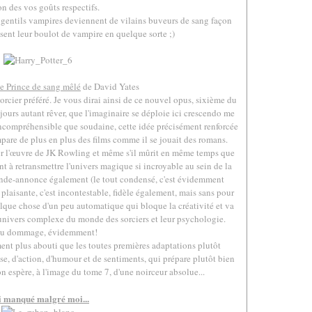
on des vos goûts respectifs.
 gentils vampires deviennent de vilains buveurs de sang façon
assent leur boulot de vampire en quelque sorte ;)
.
le Prince de sang mêlé
de David Yates
orcier préféré. Je vous dirai ainsi de ce nouvel opus, sixième du
jours autant rêver, que l'imaginaire se déploie ici crescendo me
incompréhensible que soudaine, cette idée précisément renforcée
mpare de plus en plus des films comme il se jouait des romans.
ler l'œuvre de JK Rowling et même s'il mûrit en même temps que
t à retransmettre l'univers magique si incroyable au sein de la
ande-annonce également (le tout condensé, c'est évidemment
 plaisante, c'est incontestable, fidèle également, mais sans pour
uelque chose d'un peu automatique qui bloque la créativité et va
 l'univers complexe du monde des sorciers et leur psychologie.
u dommage, évidemment!
nt plus abouti que les toutes premières adaptations plutôt
se, d'action, d'humour et de sentiments, qui prépare plutôt bien
n espère, à l'image du tome 7, d'une noirceur absolue...
.
i manqué malgré moi...