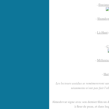
-
Étreinte
-
Slumdog
-
Là-Haut
-
C
-
Milleniu
-
Har
Les lecteurs assidus se remémoreront san
néanmoins n'ont pas fait l'ob
Almodovar signe avec son dernier film un dr
à fleur de peau, et dans le