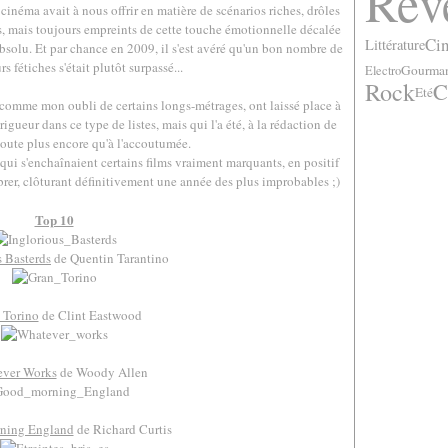
Rêv
cinéma avait à nous offrir en matière de scénarios riches, drôles
s, mais toujours empreints de cette touche émotionnelle décalée
Ci
Littérature
'absolu. Et par chance en 2009, il s'est avéré qu'un bon nombre de
s fétiches s'était plutôt surpassé...
Gourman
Electro
Rock
C
Eté
 comme mon oubli de certains longs-métrages, ont laissé place à
rigueur dans ce type de listes, mais qui l'a été, à la rédaction de
 doute plus encore qu'à l'accoutumée.
 qui s'enchaînaient certains films vraiment marquants, en positif
brer, clôturant définitivement une année des plus improbables ;)
.
Top 10
s Basterds
de Quentin Tarantino
 Torino
de Clint Eastwood
ver Works
de Woody Allen
ning England
de Richard Curtis