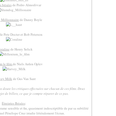
s brisées
de Pedro Almodòvar
 Millionnaire
de Danny Boyle
de Pete Docter et Bob Peterson
oraline
de Henry Selick
m le film
de Niels Arden Oplev
vey Milk
de Gus Van Sant
.
s doute les critiques effectuées sur chacun de ces films. Deux
jet de billets, ce que je compte réparer de ce pas.
.
Étreintes Brisées
:
ame sensible et fin, quasiment indescriptible de par sa subtilité
quel Pénélope Cruz irradie littéralement l'écran.