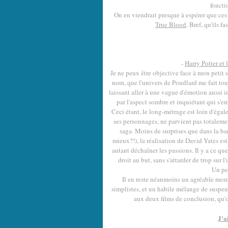
foncti
On en viendrait presque à espérer que ces
True Blood
. Bref, qu'ils f
-
Harry Potter et 
Je ne peux être objective face à mon petit s
nom, que l'univers de Poudlard me fait tou
laissant aller à une vague d'émotion aussi 
par l'aspect sombre et inquiétant qui s'e
Ceci étant, le long-métrage est loin d'éga
ses personnages, ne parvient pas totalemen
saga. Moins de surprises que dans la b
mieux?!), la réalisation de David Yates est
autant déchaîner les passions. Il y a ce q
droit au but, sans s'attarder de trop sur
Un pe
Il en reste néanmoins un agréable mome
simplistes, et un habile mélange de suspen
aux deux films de conclusion, qu'o
J'a