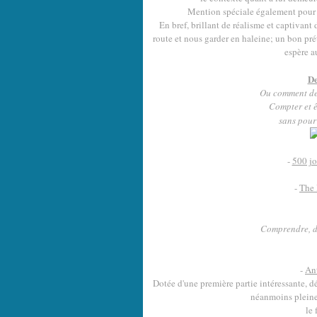
Mention spéciale également pour 
En bref, brillant de réalisme et captivant 
route et nous garder en haleine; un bon pr
espère a
De
Ou comment des
Compter et ê
sans pour 
-
500 jo
-
The 
Comprendre, de
-
Ant
Dotée d'une première partie intéressante, 
néanmoins pleine 
le 