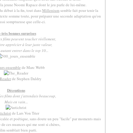
la jeune Noomi Rapace dont le jeu parle de lui-même.
du début à la fin, tout dans
Millenium
semble fait pour tenir la
étexte somme toute, pour préparer une seconde adaptation qu'on
ussi somptueuse que celle-ci.
.
 très bonnes surprises
 films peuvent toucher réellement,
tre apprécier à leur juste valeur,
autant entrer dans le top 10...
urs ensemble
de Marc Webb
Reader
de Stephen Daldry
.
Déceptions
s films dont j'attendais beaucoup,
Mais en vain...
ichrist
de Lars Von Trier
décalée et poétique, sans doute un peu "facile" par moments mais
de ces nuances qui me sont si chères,
film semblait bien parti.