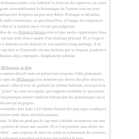
éalisateur traite avec habileté la tristesse des épreuves au cours
ilégiant inexorablement la thématique de l'amour sous un jour
lancolie d'espoirs un peu trop flétris. Poétique et détaillée,
pêle-mêle d'émotions, un peu brouillon, à l'image des séquences
 film et le rendent aussi vivant que palpitant.
mbre de ces
Étreintes brisées
n'en est pas moins oppressante dans
r sur une note douce-amère d'un réalisme plaisant. Et si l'aspect
s à Almodovar de réaliser ici son meilleur long-métrage, il en
mystère et d'intensité sur une histoire qui se risquait pourtant à
 chemins déjà empruntés. Simplement sublime.
.
Millenium, le film
:
s menus détails mais en préservant toujours l'idée principale,
er opus de
Millenium
n'en demeure pas moins des plus réussies.
amais ciller et tout en gardant un rythme haletant, n'est pas loin
 "polar" de cette envergure, qui emporte d'emblée le spectateur
 énigmatique menée tambour battant par des personnages aussi
obscurs qu'atypiques.
essentielles font écho à l'évidente beauté des paysages nordiques,
pprécier entre deux rebondissements.
ant, le film ne perd pas le cap mais s'attarde néanmoins sur une
 portrait de toute une société. Et si l'on pourrait sans doute lui
iller", sans surprise de mise en scène ni éclatement du scénario,
tellement singulier qu'il nous fait oublier le reste.