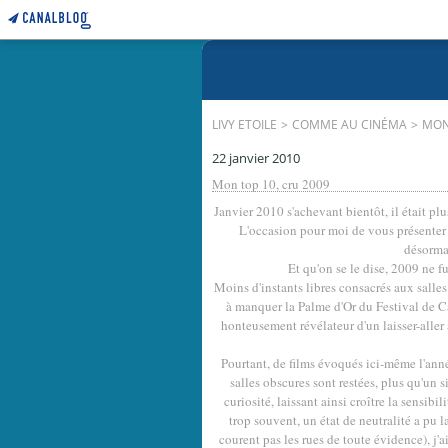
LIVY ETOILE
>
COMME AU CINÉMA
>
MON
22 janvier 2010
Mon top 10, cru 2009
Janvier 2010 s'achevant bientôt, il était p
L'occasion pour moi de vous présenter 
désorma
Et qu'on se le dise, 2009 ne fu
Moins d'instants libres consacrés aux salles
à manquer la Palme d'Or du Festival de C
honteusement révélateur d'un laisser-aller
Pourtant, de films évoqués ici-même l'année
salles obscures sont restées, plus qu'un 
curiosité, laissant ainsi croître la sensib
trop souvent, un état de neutralité a pu l
courent pas les rues de toute évidence), j'a