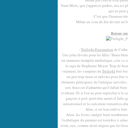
Même pas l'envie d'en parler
Yann Moix, que j'apprécie parfois, m'a ici p
qui ne peut p
C'est que l'humour très
Même au coin du feu devant un bon
Retour sur 
-
Twilight-Fascination
de Cathe
Une jolie rêverie pour les filles "fleurs b
un immense tremplin médiatique, cela va san
la saga de Stephenie Meyer. Trop de beau
vraiment, les vampires de
Twilight
font bie
un peu trop mous et mièvres pour être vr
éléments principaux de l'intrigue survolés,
soit, force est d'admettre qu'il fallait 
évidente. Et si l'on ne peut reprocher à la 
garçons à poil, peut-être aurait-il fallu 
sensationnel et la caricature romantico-dra
films, si on leur enlève leu
Ainsi, les livres, malgré leurs nombreus
l'esthétique du premier est toutefois à sal
n'ont, eux, comme atout majeur que les beau