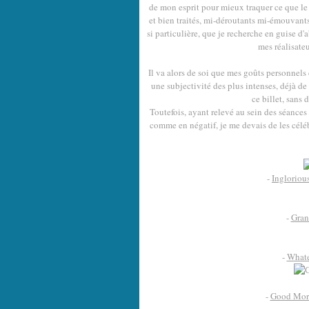
de mon esprit pour mieux traquer ce que le 
et bien traités, mi-déroutants mi-émouvant
si particulière, que je recherche en guise d
mes réalisateur
Il va alors de soi que mes goûts personnels
une subjectivité des plus intenses, déjà de 
ce billet, sans
Toutefois, ayant relevé au sein des séances
comme en négatif, je me devais de les célé
-
Ingloriou
-
Gran
-
Whate
-
Good Mor