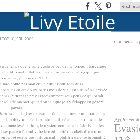
 TOP 10, CRU 2009
Contacter le 
lus que temps que je sorte quelque peu de ma torpeur bloggesque.
le traditionnel billet-résumé de l'année cinématographique
is révolue, j'ai nommé 2009.
t sans doute pas mon cru le plus assidu, loin de là.
 obscures en ces douze petits mois de vie, j'en suis même arrivée
annes (rattrapage prévu incessamment sous peu), ce qui paraît
 absolu de ma part, quand on sait que je n'y échappe en général
jamais.
 passée en légères omissions, faute de pouvoir tout traiter, les
Art
Fémin
Pop
simple hobby, une réelle passion, joli mélange d'intrigue et de
Evasi
ilité comme les émotions, le mystère comme la poésie. Et si bien
aisser place à l'ennui voire la médiocrité (les chefs-d'œuvre ne
i envers et contre tout pris un malin plaisir à omettre la banalité