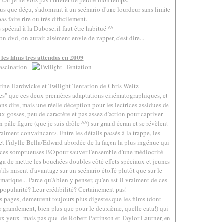
 car je ne vois pas l'intérêt de perdre mon temps.
lus que déçu, s'adonnant à un scénario d'une lourdeur sans limite
as faire rire ou très difficilement.
 spécial à la Dubosc, il faut être habitué ^^
 dvd, on aurait aisément envie de zapper, c'est dire...
.
les films très attendus en 2009
.
rine Hardwicke et
Twilight-Tentation
de Chris Weitz
leues" que ces deux premières adaptations cinématographiques, et
s dire, mais une réelle déception pour les lectrices assidues de
x gosses, peu de caractère et pas assez d'action pour captiver
n pâle figure (que je suis drôle ^^) sur grand écran et se révèlent
aiment convaincants. Entre les détails passés à la trappe, les
 et l'idylle Bella/Edward abordée de la façon la plus ingénue qui
bien ces somptueuses BO pour sauver l'ensemble d'une médiocrité
saga de mettre les bouchées doubles côté effets spéciaux et jeunes
qu'ils misent d'avantage sur un scénario étoffé plutôt que sur le
matique... Parce qu'à bien y penser, qu'en est-il vraiment de ces
r popularité? Leur crédibilité? Certainement pas!
es pages, demeurent toujours plus digestes que les films (dont
uer grandement, bien plus que pour le deuxième, quelle cata!) qui
x yeux -mais pas que- de Robert Pattinson et Taylor Lautner, en