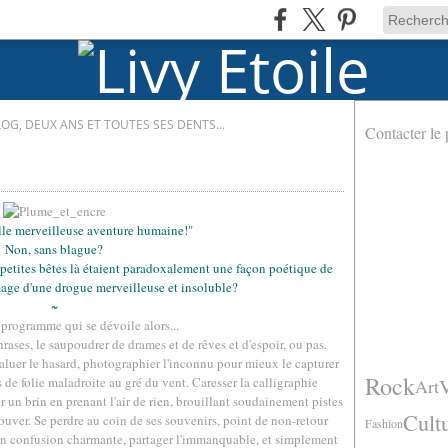
OG, DEUX ANS ET TOUTES SES DENTS...
Contacter le 
lle merveilleuse aventure humaine!"
Non, sans blague?
petites bêtes là étaient paradoxalement une façon poétique de
image d'une drogue merveilleuse et insoluble?
~
 programme qui se dévoile alors...
phrases, le saupoudrer de drames et de rêves et d'espoir, ou pas.
luer le hasard, photographier l'inconnu pour mieux le capturer
Rock
 de folie maladroite au gré du vent. Caresser la calligraphie
Art
r un brin en prenant l'air de rien, brouillant soudainement pistes
Cult
rouver. Se perdre au coin de ses souvenirs, point de non-retour
Fashion
en confusion charmante, partager l'immanquable, et simplement