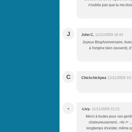
n'oublie pas que tu me dois
J
John C.
12/11/2009 18:43
Joyeux BlogAnniversaire. Avec e
à l'origine bien souvent), d'a
C
Chickchickpea
12/11/2009 10
-
-Livy-
11/11/2009 22:22
Merci à toutes pour ces genti
chaleureusement...<br /> ..
longtemps d'exister, même que