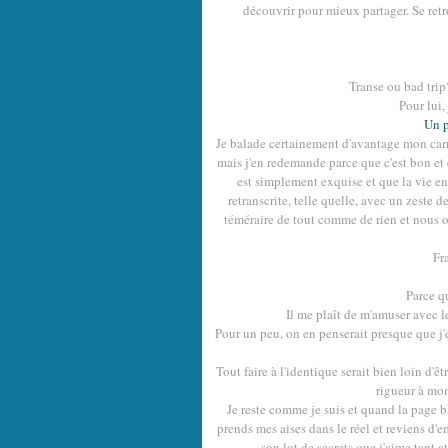
découvrir pour mieux partager. Se retr
Transe ou bad trip
Pour lui, 
Un p
Je balade certainement d'avantage mon carne
mais j'en redemande parce que c'est bon et 
est simplement exquise et que la vie en 
retranscrite, telle quelle, avec un zeste 
téméraire de tout comme de rien et nous o
Fr
Parce q
Il me plaît de m'amuser avec le
Pour un peu, on en penserait presque que j'é
Tout faire à l'identique serait bien loin d'ê
rigueur à mon 
Je reste comme je suis et quand la page bl
prends mes aises dans le réel et reviens d'
son lot de secrets que j'aime tant a