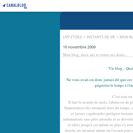
LIVY ETOILE
>
INSTANTS DE VIE
>
MON BL
10 novembre 2009
Mon blog, deux ans et toutes ses dents...
"Un blog... Que
Ne vous avait-on donc jamais dit que ces 
grignoter le temps à l'
C'est tout un
Il faut le nourrir de mots, l'abreuver de 
Immortaliser des moments hors du temps, sa
et laisser vagabonder quelques instants
informatisée sans plus attendre et se dévoile
et idées jusqu'à soi-même ne plus s'y ret
absolu, au moment même où l'avenir part 