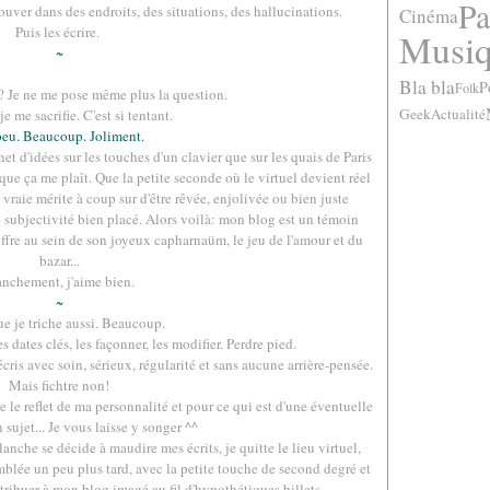
Pa
ouver dans des endroits, des situations, des hallucinations.
Cinéma
Puis les écrire.
Musi
~
Bla bla
P
Folk
? Je ne me pose même plus la question.
Geek
Actualité
je me sacrifie. C'est si tentant.
eu. Beaucoup. Joliment.
t d'idées sur les touches d'un clavier que sur les quais de Paris
que ça me plaît. Que la petite seconde où le virtuel devient réel
vraie mérite à coup sur d'être rêvée, enjolivée ou bien juste
de subjectivité bien placé. Alors voilà: mon blog est un témoin
ffre au sein de son joyeux capharnaüm, le jeu de l'amour et du
bazar...
anchement, j'aime bien.
~
ue je triche aussi. Beaucoup.
s dates clés, les façonner, les modifier. Perdre pied.
cris avec soin, sérieux, régularité et sans aucune arrière-pensée.
Mais fichtre non!
tre le reflet de ma personnalité et pour ce qui est d'une éventuelle
sujet... Je vous laisse y songer ^^
anche se décide à maudire mes écrits, je quitte le lieu virtuel,
emblée un peu plus tard, avec la petite touche de second degré et
ttribuer à mon blog imagé au fil d'hypothétiques billets.