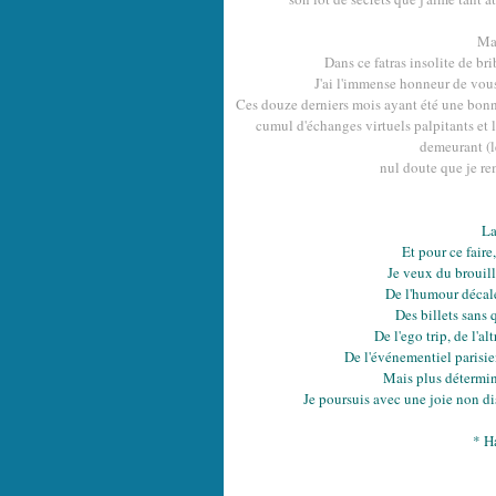
Mai
Dans ce fatras insolite de bri
J'ai l'immense honneur de vou
Ces douze derniers mois ayant été une bon
cumul d'échanges virtuels palpitants et l
demeurant (le
nul doute que je re
La
Et pour ce faire
Je veux du brouillo
De l'humour décal
Des billets sans 
De l'ego trip, de l'a
De l'événementiel parisien
Mais plus détermin
Je poursuis avec une joie non di
* H