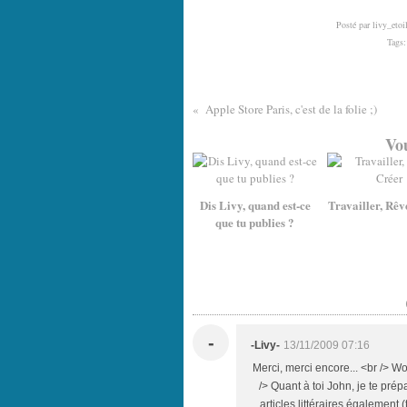
Posté par livy_etoi
Tags
Apple Store Paris, c'est de la folie ;)
Vou
Dis Livy, quand est-ce
Travailler, Rêv
que tu publies ?
-
-Livy-
13/11/2009 07:16
Merci, merci encore... <br /> Wo
/> Quant à toi John, je te prép
articles littéraires également (t