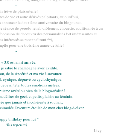
~
s trêve de plaisanterie!
bes de vie et autre dérivés palpitants, aujourd'hui,
s annoncer le deuxième anniversaire du blogounet.
ne séance de pseudo-rehab drôlement chouette, additionnée à un
'occasion de découvrir des personnalités fort intéressantes au
s intéressés se reconnaîtront ^^),
mpile pour une troisième année de folie!
~
 v 3.0 est ainsi arrivée.
, je sabre le champagne avec avidité.
n, de la sincérité et ma vie à savourer.
é, cynique, dépravé ou cyclothymique.
queue ni tête, toutes émotions mêlées.
ltruisme avéré ou bien de la blogo-réalité?
, délires de geek et petits plaisirs au féminin,
ée que jamais et incohérente à souhait,
ssimulée l'aventure étoilée de mon cher blog-à-rêver.
.
appy birthday pour lui *
(Bis repetita)
-Livy-