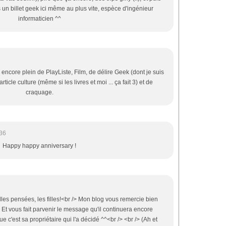
 un billet geek ici même au plus vite, espèce d'ingénieur
informaticien ^^
ncore plein de PlayListe, Film, de délire Geek (dont je suis
rticle culture (même si les livres et moi ... ça fait 3) et de
craquage.
:36
Happy happy anniversary !
lles pensées, les filles!<br /> Mon blog vous remercie bien
. Et vous fait parvenir le message qu'il continuera encore
 c'est sa propriétaire qui l'a décidé ^^<br /> <br /> (Ah et