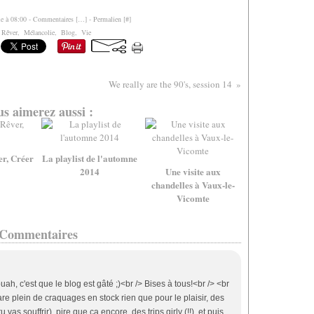
le à 08:00 -
Commentaires [
…
]
- Permalien [
#
]
:
Rêver
,
Mélancolie
,
Blog
,
Vie
We really are the 90's, session 14
s aimerez aussi :
er, Créer
La playlist de l'automne
2014
Une visite aux
chandelles à Vaux-le-
Vicomte
Commentaires
uah, c'est que le blog est gâté ;)<br /> Bises à tous!<br /> <br
are plein de craquages en stock rien que pour le plaisir, des
u vas souffrir), pire que ça encore, des trips girly (!!), et puis