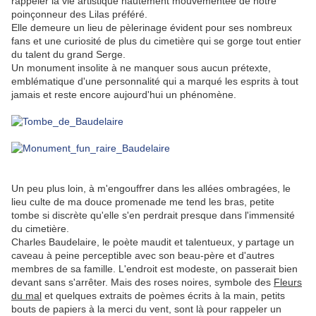
rappeler la vie artistique hautement mouvementée de notre
poinçonneur des Lilas préféré.
Elle demeure un lieu de pèlerinage évident pour ses nombreux
fans et une curiosité de plus du cimetière qui se gorge tout entier
du talent du grand Serge.
Un monument insolite à ne manquer sous aucun prétexte,
emblématique d'une personnalité qui a marqué les esprits à tout
jamais et reste encore aujourd'hui un phénomène.
.
Un peu plus loin, à m'engouffrer dans les allées ombragées, le
lieu culte de ma douce promenade me tend les bras, petite
tombe si discrète qu'elle s'en perdrait presque dans l'immensité
du cimetière.
Charles Baudelaire, le poète maudit et talentueux, y partage un
caveau à peine perceptible avec son beau-père et d'autres
membres de sa famille. L'endroit est modeste, on passerait bien
devant sans s'arrêter. Mais des roses noires, symbole des
Fleurs
du mal
et quelques extraits de poèmes écrits à la main, petits
bouts de papiers à la merci du vent, sont là pour rappeler un