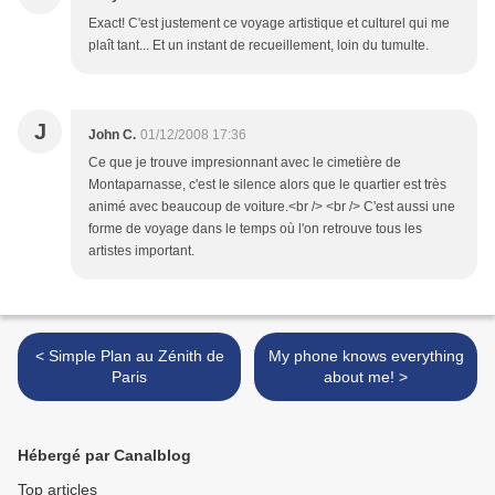
Exact! C'est justement ce voyage artistique et culturel qui me
plaît tant... Et un instant de recueillement, loin du tumulte.
J
John C.
01/12/2008 17:36
Ce que je trouve impresionnant avec le cimetière de
Montaparnasse, c'est le silence alors que le quartier est très
animé avec beaucoup de voiture.<br /> <br /> C'est aussi une
forme de voyage dans le temps où l'on retrouve tous les
artistes important.
< Simple Plan au Zénith de
My phone knows everything
Paris
about me! >
Hébergé par Canalblog
Top articles