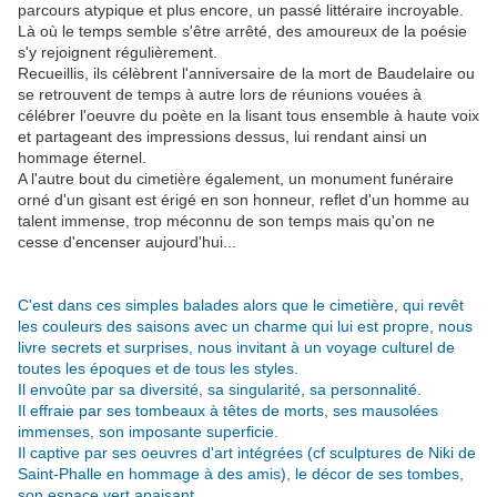
parcours atypique et plus encore, un passé littéraire incroyable.
Là où le temps semble s'être arrêté, des amoureux de la poésie
s'y rejoignent régulièrement.
Recueillis, ils célèbrent l'anniversaire de la mort de Baudelaire ou
se retrouvent de temps à autre lors de réunions vouées à
célébrer l'oeuvre du poète en la lisant tous ensemble à haute voix
et partageant des impressions dessus, lui rendant ainsi un
hommage éternel.
A l'autre bout du cimetière également, un monument funéraire
orné d'un gisant est érigé en son honneur, reflet d'un homme au
talent immense, trop méconnu de son temps mais qu'on ne
cesse d'encenser aujourd'hui...
.
C'est dans ces simples balades alors que le cimetière, qui revêt
les couleurs des saisons avec un charme qui lui est propre, nous
livre secrets et surprises, nous invitant à un voyage culturel de
toutes les époques et de tous les styles.
Il envoûte par sa diversité, sa singularité, sa personnalité.
Il effraie par ses tombeaux à têtes de morts, ses mausolées
immenses, son imposante superficie.
Il captive par ses oeuvres d'art intégrées (cf sculptures de Niki de
Saint-Phalle en hommage à des amis), le décor de ses tombes,
son espace vert apaisant.