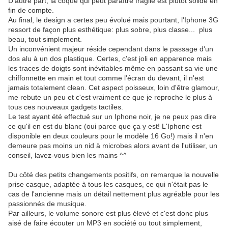
D'autre part, la coque qui peut paraître fragile est plutôt solide en
fin de compte.
Au final, le design a certes peu évolué mais pourtant, l'Iphone 3G
ressort de façon plus esthétique: plus sobre, plus classe... plus
beau, tout simplement.
Un inconvénient majeur réside cependant dans le passage d'un
dos alu à un dos plastique. Certes, c'est joli en apparence mais
les traces de doigts sont inévitables même en passant sa vie une
chiffonnette en main et tout comme l'écran du devant, il n'est
jamais totalement clean. Cet aspect poisseux, loin d'être glamour,
me rebute un peu et c'est vraiment ce que je reproche le plus à
tous ces nouveaux gadgets tactiles.
Le test ayant été effectué sur un Iphone noir, je ne peux pas dire
ce qu'il en est du blanc (oui parce que ça y est! L'Iphone est
disponible en deux couleurs pour le modèle 16 Go!) mais il n'en
demeure pas moins un nid à microbes alors avant de l'utiliser, un
conseil, lavez-vous bien les mains ^^
Du côté des petits changements positifs, on remarque la nouvelle
prise casque, adaptée à tous les casques, ce qui n'était pas le
cas de l'ancienne mais un détail nettement plus agréable pour les
passionnés de musique.
Par ailleurs, le volume sonore est plus élevé et c'est donc plus
aisé de faire écouter un MP3 en société ou tout simplement,