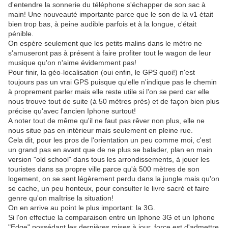
d'entendre la sonnerie du téléphone s'échapper de son sac à
main! Une nouveauté importante parce que le son de la v1 était
bien trop bas, à peine audible parfois et à la longue, c'était
pénible.
On espère seulement que les petits malins dans le métro ne
s'amuseront pas à présent à faire profiter tout le wagon de leur
musique qu'on n'aime évidemment pas!
Pour finir, la géo-localisation (oui enfin, le GPS quoi!) n'est
toujours pas un vrai GPS puisque qu'elle n'indique pas le chemin
à proprement parler mais elle reste utile si l'on se perd car elle
nous trouve tout de suite (à 50 mètres près) et de façon bien plus
précise qu'avec l'ancien Iphone surtout!
A noter tout de même qu'il ne faut pas rêver non plus, elle ne
nous situe pas en intérieur mais seulement en pleine rue.
Cela dit, pour les pros de l'orientation un peu comme moi, c'est
un grand pas en avant que de ne plus se balader, plan en main
version "old school" dans tous les arrondissements, à jouer les
touristes dans sa propre ville parce qu'à 500 mètres de son
logement, on se sent légèrement perdu dans la jungle mais qu'on
se cache, un peu honteux, pour consulter le livre sacré et faire
genre qu'on maîtrise la situation!
On en arrive au point le plus important: la 3G.
Si l'on effectue la comparaison entre un Iphone 3G et un Iphone
"Edge" possédant les dernières mises à jour, force est d'admettre