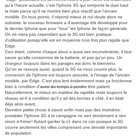
qu'à l'heure actuelle, c'est l'Iphone 3G qui remporte le duel haut
la main parce qu'il se montre bien plus réactif que l'ancien
modèle. En tous points, il répond mieux et nul doute alors ne
subsiste: le nouveau firmware a d'avantage été développé pour
le dernier Iphone que pour "tous" les Iphone de façon générale.
On ne niera pas cependant que la 3G est bien pratique
d'utilisation puisqu'elle est en moyenne trois fois plus rapide que
Edge.
Ceci étant, comme chaque atout a aussi ses inconvénients, il faut
savoir qu'elle consomme de la batterie, et pas qu'un peu. Un
chargeur toujours dans les parages est donc le bienvenu.
Qu'on se rassure aussi: quand la 3G ne nous couvre plus, la
connexion de l'Iphone est toujours assurée, à l'image de l'ancien
modèle, par Edge. C'est plus lent évidemment mais ça fonctionne
bien à condition d'
avoir du temps à perdre
être patient.
Naturellement, le mieux en matière de rapidité reste toujours le
réseau wi-fi à condition qu'il y ait des bornes à côté, il en était
déjà ainsi avant...
Dernière petite chose à savoir enfin mais pas des moindres:
posséder l'Iphone 3G à la campagne ne sert strictement à rien
sinon à frimer! Autant garder la v1 dans ce cas puisque la 3G
couvre seulement les villes comprenant une densité importante
de population.