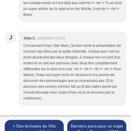
ton compte-rendu et c'est déjà pas mal!<br /> <br /> Tu as écrit
un super article sur le sujet et je t'en félicite, Livy!<br /> <br />
Bises
J
John C.
10/08/2014 15:32
Concernant l'expo Star Wars, j'ai bien aimé la présentation de
l'univers des films par la quête d'identité. Surtout que c'est un
point structurant des deux trilogies, à chaque fois on part d'un
enfant et on suit son parcours avec deux fins complètement
différentes sur le bien et le mal. <br /> <br /> <br /> <br /> Pour
Marvel, l'expo est super riche en dessins et m'a permis de
découvrir des personnages que je connaissais pas. Et le
parcours des univers est bien fait au fil des salles (point qui
m'avait dérangé avec l'expo Pixar où je ne trouvais pas la
cohérence).
< Des écrivains du XXe
Derniers jours pour un trajet