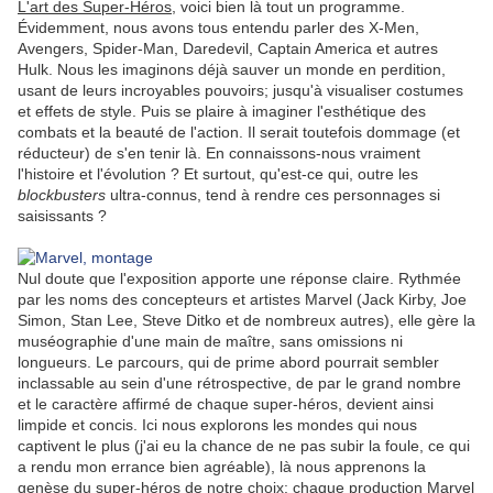
L'art des Super-Héros
, voici bien là tout un programme.
Évidemment
, nous avons tous entendu parler des X-Men,
Avengers, Spider-Man, Daredevil, Captain America et autres
Hulk. Nous les imaginons déjà sauver un monde en perdition,
usant de leurs incroyables pouvoirs; jusqu'à visualiser costumes
et effets de style. Puis se plaire à imaginer l'esthétique des
combats et la beauté de l'action. Il serait toutefois dommage (et
réducteur) de s'en tenir là. En connaissons-nous vraiment
l'histoire et l'évolution ? Et surtout, qu'est-ce qui, outre les
blockbusters
ultra-connus, tend à rendre ces personnages si
saisissants ?
Nul doute que l'exposition apporte une réponse claire. Rythmée
par les noms des concepteurs et artistes Marvel (Jack Kirby, Joe
Simon, Stan Lee, Steve Ditko et de nombreux autres), elle gère la
muséographie d'une main de maître, sans omissions ni
longueurs. Le parcours, qui de prime abord pourrait sembler
inclassable au sein d'une rétrospective, de par le grand nombre
et le caractère affirmé de chaque super-héros, devient ainsi
limpide et concis. Ici nous explorons les mondes qui nous
captivent le plus (j'ai eu la chance de ne pas subir la foule, ce qui
a rendu mon errance bien agréable), là nous apprenons la
genèse du super-héros de notre choix: chaque production Marvel