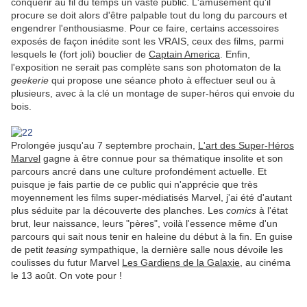
conquérir au fil du temps un vaste public. L'amusement qu'il
procure se doit alors d'être palpable tout du long du parcours et
engendrer l'enthousiasme. Pour ce faire, certains accessoires
exposés de façon inédite sont les VRAIS, ceux des films, parmi
lesquels le (fort joli) bouclier de
Captain America
. Enfin,
l'exposition ne serait pas complète sans son photomaton de la
geekerie
qui propose une séance photo à effectuer seul ou à
plusieurs, avec à la clé un montage de super-héros qui envoie du
bois.
Prolongée jusqu'au 7 septembre prochain,
L'art des Super-Héros
Marvel
gagne à être connue pour sa thématique insolite et son
parcours ancré dans une culture profondément actuelle. Et
puisque je fais partie de ce public qui n'apprécie que très
moyennement les films super-médiatisés Marvel, j'ai été d'autant
plus séduite par la découverte des planches. Les
comics
à l'état
brut, leur naissance, leurs "pères", voilà l'essence même d'un
parcours qui sait nous tenir en haleine du début à la fin. En guise
de petit
teasing
sympathique, la dernière salle nous dévoile les
coulisses du futur Marvel
Les Gardiens de la Galaxie
, au cinéma
le 13 août. On vote pour !