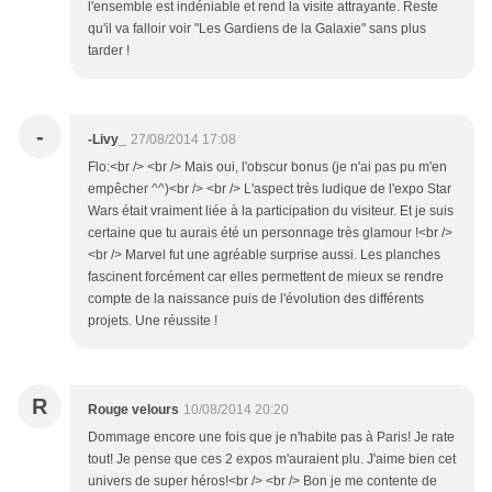
l'ensemble est indéniable et rend la visite attrayante. Reste
qu'il va falloir voir "Les Gardiens de la Galaxie" sans plus
tarder !
-
-Livy_
27/08/2014 17:08
Flo:<br /> <br /> Mais oui, l'obscur bonus (je n'ai pas pu m'en
empêcher ^^)<br /> <br /> L'aspect très ludique de l'expo Star
Wars était vraiment liée à la participation du visiteur. Et je suis
certaine que tu aurais été un personnage très glamour !<br />
<br /> Marvel fut une agréable surprise aussi. Les planches
fascinent forcément car elles permettent de mieux se rendre
compte de la naissance puis de l'évolution des différents
projets. Une réussite !
R
Rouge velours
10/08/2014 20:20
Dommage encore une fois que je n'habite pas à Paris! Je rate
tout! Je pense que ces 2 expos m'auraient plu. J'aime bien cet
univers de super héros!<br /> <br /> Bon je me contente de