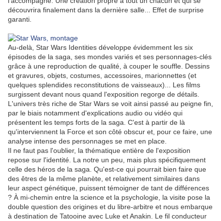
l'accompagne. Une création propre à tout un chacun et qui se
découvrira finalement dans la dernière salle... Effet de surprise
garanti.
Au-delà,
Star Wars Identities
développe évidemment les six
épisodes de la saga, ses mondes variés et ses personnages-clés
grâce à une reproduction de qualité, à couper le souffle. Dessins
et gravures, objets, costumes, accessoires, marionnettes (et
quelques splendides reconstitutions de vaisseaux)... Les films
surgissent devant nous quand l'exposition regorge de détails.
L'univers très riche de
Star Wars
se voit ainsi passé au peigne fin,
par le biais notamment d'explications audio ou vidéo qui
présentent les temps forts de la saga. C'est à partir de là
qu'interviennent la Force et son côté obscur et, pour ce faire, une
analyse intense des personnages se met en place.
Il ne faut pas l'oublier, la thématique entière de l'exposition
repose sur l'identité. La notre un peu, mais plus spécifiquement
celle des héros de la saga. Qu'est-ce qui pourrait bien faire que
des êtres de la même planète, et relativement similaires dans
leur aspect génétique, puissent témoigner de tant de différences
? À mi-chemin entre la science et la psychologie, la visite pose la
double question des origines et du libre-arbitre et nous embarque
à destination de
Tatooine avec Luke et Anakin. Le fil conducteur