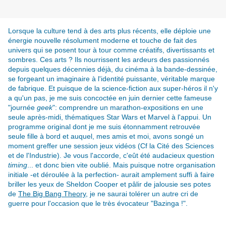
Lorsque la culture tend à des arts plus récents, elle déploie une
énergie nouvelle résolument moderne et touche de fait des
univers qui se posent tour à tour comme créatifs, divertissants et
sombres. Ces arts ? Ils nourrissent les ardeurs des passionnés
depuis quelques décennies déjà, du cinéma à la bande-dessinée,
se forgeant un imaginaire à l'identité puissante, véritable marque
de fabrique. Et puisque de la science-fiction aux super-héros il n'y
a qu'un pas, je me suis concoctée en juin dernier cette fameuse
"journée
geek
": comprendre un marathon-expositions en une
seule après-midi, thématiques Star Wars et Marvel à l'appui. Un
programme original dont je me suis étonnamment retrouvée
seule fille à bord et auquel, mes amis et moi, avons songé un
moment greffer une session jeux vidéos (Cf la Cité des Sciences
et de l'Industrie). Je vous l'accorde, c'eût été audacieux question
timing
... et donc bien vite oublié. Mais puisque notre organisation
initiale -et déroulée à la perfection- aurait amplement suffi à faire
briller les yeux de Sheldon Cooper et pâlir de jalousie ses potes
de
The Big Bang Theory
, je ne saurai tolérer un autre cri de
guerre pour l'occasion que le très évocateur "Bazinga !".