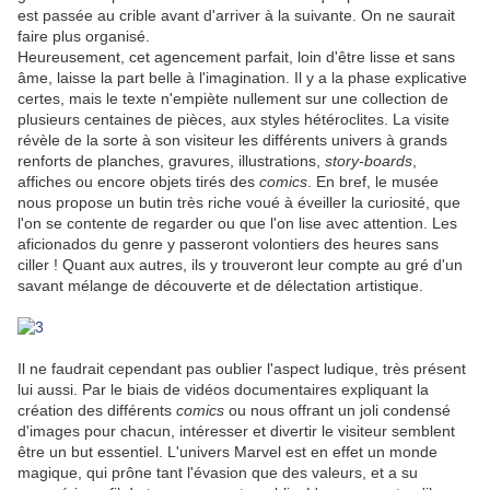
est passée au crible avant d'arriver à la suivante. On ne saurait
faire plus organisé.
Heureusement, cet agencement parfait, loin d'être lisse et sans
âme, laisse la part belle à l'imagination. Il y a la phase explicative
certes, mais le texte n'empiète nullement sur une collection de
plusieurs centaines de pièces, aux styles hétéroclites. La visite
révèle de la sorte à son visiteur les différents univers à grands
renforts de planches, gravures, illustrations,
story-boards
,
affiches ou encore objets tirés des
comics
. En bref, le musée
nous propose un butin très riche voué à éveiller la curiosité, que
l'on se contente de regarder ou que l'on lise avec attention. Les
aficionados du genre y passeront volontiers des heures sans
ciller ! Quant aux autres, ils y trouveront leur compte au gré d'un
savant mélange de découverte et de délectation artistique.
Il ne faudrait cependant pas oublier l'aspect ludique, très présent
lui aussi. Par le biais de vidéos documentaires expliquant la
création des différents
comics
ou nous offrant un joli condensé
d'images pour chacun, intéresser et divertir le visiteur semblent
être un but essentiel. L'univers Marvel est en effet un monde
magique, qui prône tant l'évasion que des valeurs, et a su