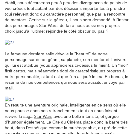
établi, nous découvrons peu à peu des divergences de points de
vue créées tout autant par des décisions importantes à prendre
(qui relèvent donc du caractère personnel) que par la rencontre
de mentors. Cerise sur le gâteau, il nous sera demandé, à l'instar
des personnages Star Wars, de faire nous aussi nos propres
choix jusqu'à l'ultime: rejoindre le côté obscur ou pas ?
La fameuse dernière salle dévoile la "beauté" de notre
personnage sur écran géant, sa planète, son mentor et l'univers
qui lui est attribué (vous apprécierez ci-dessus le mien). Un "moi"
fictif certes, mais néanmoins doté de caractéristiques propres à
notre personnalité, si tant est que l'on ait joué le jeu. En bonus, le
résumé de nos compétences qui nous sera aussitôt envoyé par
mail.
En résulte une aventure originale, intelligente en ce sens où elle
nous pousse dans nos retranchements tout en nous faisant
revivre la saga
Star Wars
avec une belle intensité, et gorgée
d'humour également. La Cité du Cinéma place donc la barre très
haut, dans l'esthétique comme la muséographie, au gré de cette
exposition somme toute intemporelle donc le franc succès