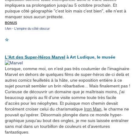
impliquera sa prolongation jusqu'au 5 octobre prochain. Et
puisque côté géographie "c'est loin mais c'est bien", elle n'est à
manquer sous aucun prétexte.
BONUS
I Am - L'empire du côté obscur
☆
L'Art des Super-Héros Marvel
à Art Ludique, le musée
Lorsque, comme moi, on n'est pas très coutumier de l'imaginaire
Marvel en dehors de quelques films de super-héros de-ci delà et
autres
comics
feuilletés à la hâte, une exposition entière à ce
sujet pourrait sembler un brin rébarbative... Mais finalement pas !
Curieuse de découvrir un domaine que je maîtrisais moins, j'ai
beaucoup appris au fil d'une visite somme toute très facile
d'accès pour les néophytes. Et puisque mon chemin devait
forcément croiser celui du charismatique
Iron Man
, le charme ne
pouvait qu'opérer. Désormais plongée dans ce monde hyper-
graphique jusqu'au bout des ongles, je me suis laissée entraîner
sans mal dans un tourbillon de couleurs et d'aventures
fantastiques.